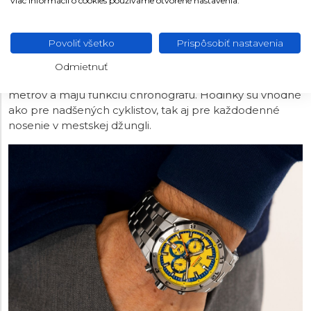
viac informácií o cookies používame otvorené nastavenia.
FESTINA CHRONO BIKE
Legendárna kolekcia pánskych športových hodiniek
Povoliť všetko
Prispôsobiť nastavenia
Festina, ktorá sa vyznačuje dynamickým vzhľadom a
výraznými farbami. Všetky modely sú vyrobené z
Odmietnuť
ušľachtilej ocele alebo titánu, sú vodotesné do 100
metrov a majú funkciu chronografu. Hodinky sú vhodné
ako pre nadšených cyklistov, tak aj pre každodenné
nosenie v mestskej džungli.