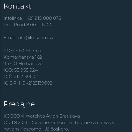
Kontakt
Infolinka: +421 915 888 078
Po - Pi od 8:00 - 16:00
Email:
info@koscom.sk
KOSCOM SK s.r.o.
Komárňanská 162
947 01 Hurbanovo
IČO: 55 955 924
DIČ: 2122139602
IČ DPH: SK2122139602
Predajne
KOSCOM Watches Avion Bratislava
Od 1.8.2026 Dočasne zatvorené. Tešíme sa na Vás v
novom Koscome. Už čoskoro.