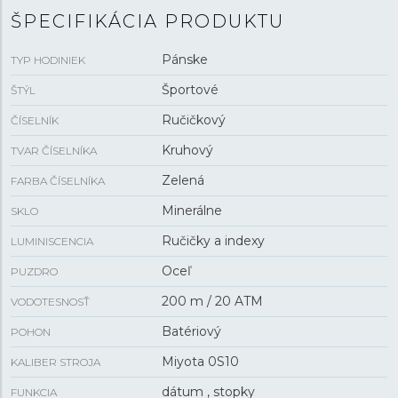
ŠPECIFIKÁCIA PRODUKTU
Pánske
TYP HODINIEK
Športové
ŠTÝL
Ručičkový
ČÍSELNÍK
Kruhový
TVAR ČÍSELNÍKA
Zelená
FARBA ČÍSELNÍKA
Minerálne
SKLO
Ručičky a indexy
LUMINISCENCIA
Oceľ
PUZDRO
200 m / 20 ATM
VODOTESNOSŤ
Batériový
POHON
Miyota 0S10
KALIBER STROJA
dátum , stopky
FUNKCIA