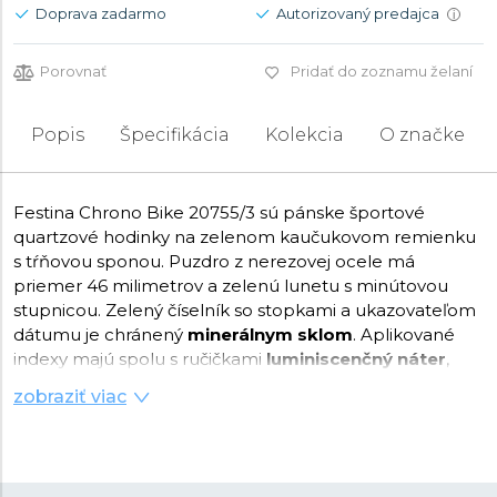
Doprava zadarmo
Autorizovaný predajca
i
Porovnať
Pridať do zoznamu želaní
Popis
Špecifikácia
Kolekcia
O značke
Festina Chrono Bike 20755/3 sú pánske športové
quartzové hodinky na zelenom kaučukovom remienku
s tŕňovou sponou. Puzdro z nerezovej ocele má
priemer 46 milimetrov a zelenú lunetu s minútovou
stupnicou. Zelený číselník so stopkami a ukazovateľom
dátumu je chránený
minerálnym sklom
. Aplikované
indexy majú spolu s ručičkami
luminiscenčný náter
,
ktorý po nasvietení uľahčuje čitateľnosť za zhoršených
zobraziť viac
svetelných podmienok. Pohon hodiniek zaisťuje
batériový strojček Miyota 0S10
. S vodotesnosťou
20
ATM
sú hodinky vhodné na hlbinné potápanie.