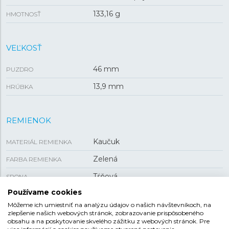
133,16 g
HMOTNOSŤ
VEĽKOSŤ
46 mm
PUZDRO
13,9 mm
HRÚBKA
REMIENOK
Kaučuk
MATERIÁL REMIENKA
Zelená
FARBA REMIENKA
Tŕňová
SPONA
Používame cookies
31,1 mm
ROZTEČ
Môžeme ich umiestniť na analýzu údajov o našich návštevníkoch, na
zlepšenie našich webových stránok, zobrazovanie prispôsobeného
obsahu a na poskytovanie skvelého zážitku z webových stránok. Pre