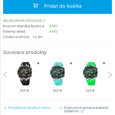
Pridať do košíka
SKLADOM NA PREDAJNI
Koscom Banská Bystrica
ÁNO
Externý sklad
ÁNO
Dodacia lehota:
1-2 dni
Súvisiace produkty
245 €
245 €
245 €
Predĺžená záruka 5 rokov
Doživotná výmena batérie
zadarmo
i