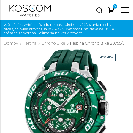
0
Vážení zákazníci, z dôvodu rekonštrukcie a zväčšovania plochy
predajne bude prevádzka KOSCOM Watches Bratislava od 1.8.2026
×
dočasne zatvorená. Tešíme sa na Vás v novom!
Domov
Festina
Chrono Bike
Festina Chrono Bike
20755/3
NOVINKA