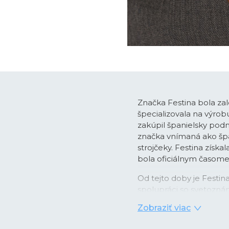
Značka Festina bola zal
špecializovala na výro
zakúpil španielsky podn
značka vnímaná ako špan
strojčeky. Festina získa
bola oficiálnym časo
Od tejto doby je Festi
spolupráci so svetozná
pánskych chronografo
Zobraziť viac
časomerače dodávané ako 
obľubu medzi športovo 