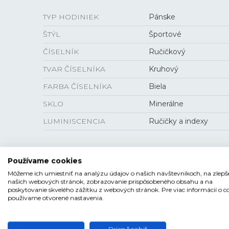
TYP HODINIEK
Pánske
ŠTÝL
Športové
ČÍSELNÍK
Ručičkový
TVAR ČÍSELNÍKA
Kruhový
FARBA ČÍSELNÍKA
Biela
SKLO
Minerálne
LUMINISCENCIA
Ručičky a indexy
Používame cookies
VEĽKOSŤ
Môžeme ich umiestniť na analýzu údajov o našich návštevníkoch, na zlepš
našich webových stránok, zobrazovanie prispôsobeného obsahu a na
poskytovanie skvelého zážitku z webových stránok. Pre viac informácií o c
HRÚBKA
13,9 mm
používame otvorené nastavenia.
PUZDRO
46 mm