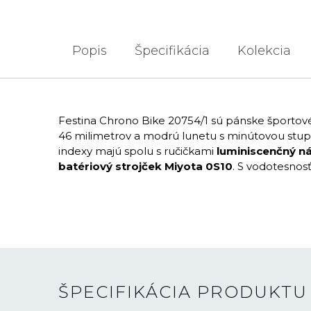
Popis
Špecifikácia
Kolekcia
Festina Chrono Bike 20754/1 sú pánske športo
46 milimetrov a modrú lunetu s minútovou stup
indexy majú spolu s ručičkami
luminiscenčný n
batériový strojček Miyota 0S10
. S vodotesno
ŠPECIFIKÁCIA PRODUKTU