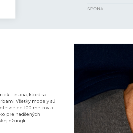
SPONA
ek Festina, ktorá sa
rbami. Všetky modely sú
odotesné do 100 metrov a
ako pre nadšených
kej džungli.