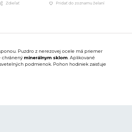
Zdieľať
Pridať do zoznamu želaní
265 €
sponou. Puzdro z nerezovej ocele má priemer
je chránený
minerálnym sklom
. Aplikované
h svetelných podmienok. Pohon hodiniek zaisťuje