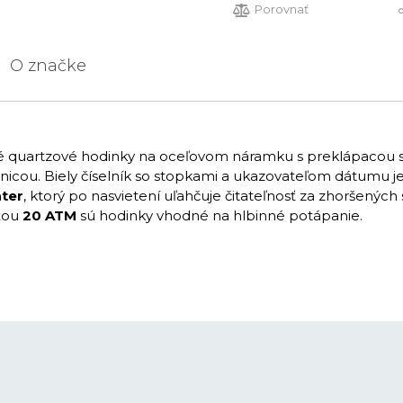
Porovnať
O značke
vé quartzové hodinky na oceľovom náramku s preklápacou 
nicou. Biely číselník so stopkami a ukazovateľom dátumu 
áter
, ktorý po nasvietení uľahčuje čitateľnosť za zhoršenýc
sťou
20 ATM
sú hodinky vhodné na hlbinné potápanie.