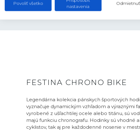
Prispôsobiť
Povoliť všetko
Odmietnuť
nastavenia
FESTINA CHRONO BIKE
Legendárna kolekcia pánskych športových hodini
vyznačuje dynamickým vzhľadom a výraznými fa
vyrobené z ušľachtilej ocele alebo titánu, sú v
majú funkciu chronografu. Hodinky sú vhodné 
cyklistov, tak aj pre každodenné nosenie v mests