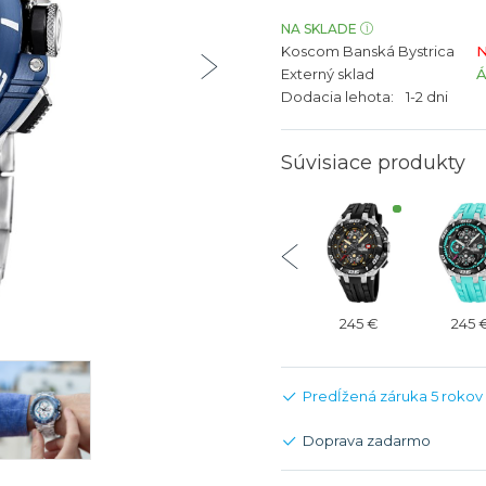
bíjateľný akumulátor
Batožina na odbavenie
Riadené GPS
Rado
Rado
NA SKLADE
Koscom Banská Bystrica
N
TAG Heu
TAG Heu
Externý sklad
Všetky zn
Všetky z
Dodacia lehota:
1-2 dni
Súvisiace produkty
265 €
265 €
265 €
245 €
245 
Predĺžená záruka 5 rokov
Doprava zadarmo