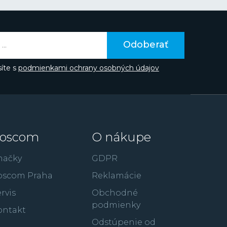
áva do podvedomia ľudí prostredníctvom
v či spojením značky napríklad so súťažou Miss
aka hollywoodskemu hercovi Gerardovi
te poznať z filmov ako je 300: Bitka u
Odoberať
úpež alebo RocknRolla.
íte s
podmienkami ochrany osobných údajov
oscom
O nákupe
načky
GDPR
oscom Praha
Reklamácie
rvis
Obchodné
podmienky
ontakt
Odstúpenie od