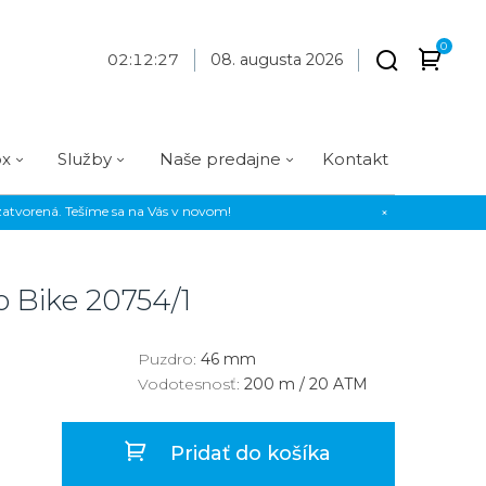
0
02
:
12
:
28
08. augusta 2026
ox
Služby
Naše predajne
Kontakt
atvorená. Tešíme sa na Vás v novom!
×
Praha
Prevedenie
Prevedenie
Osadenie
Materiál
Materiál
erky
Analógové
Analógové
Diamanty
Oceľ
Oceľ
o Bike
20754/1
EE
Digitálne
Digitálne
Kamienky
Titán
Titán
us Style
Okrúhle
Okrúhle
Keramika
Keramika
Puzdro:
46 mm
Vodotesnosť:
200 m / 20 ATM
us Silver
Hranaté
Hranaté
Karbón
Zlato
Zlaté
Zlaté
Zlato
Pridať do košíka
Strieborné
Strieborné
Bronz