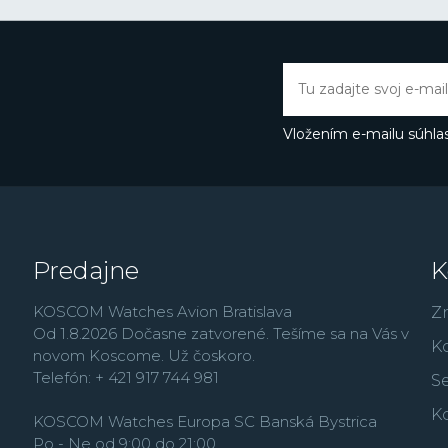
rokoch sa Festina dost
nových lifestyle modelo
France alebo najmä vď
Butlerovi, ktorého môže
Thermopyl, Dokonalá l
Vložením e-mailu súhlas
Predajne
K
KOSCOM Watches Avion Bratislava
Z
Od 1.8.2026 Dočasne zatvorené. Tešíme sa na Vás v
K
novom Koscome. Už čoskoro.
Telefón: + 421 917 744 981
Se
K
KOSCOM Watches Europa SC Banská Bystrica
Po - Ne od 9:00 do 21:00