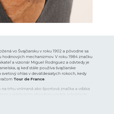
ožená vo Švajčiarsku v roku 1902 a pôvodne sa
bu hodinových mechanizmov. V roku 1984 značku
ikateľ a vizionár Miguel Rodriguez a odvtedy je
ielska, aj keď stále používa švajčiarske
la svetový ohlas v deväťdesiatych rokoch, kedy
meračom
Tour de France
.
na na trhu vnímaná ako športová značka a vďaka
mym cyklistickým závodom vznikla aj kolekcia
v s príznačným názvom
Chrono Bike
. Športové
v oceľovej, tak aj titánovej verzii rýchlo získali
založenými fanúšikmi značky. V posledných