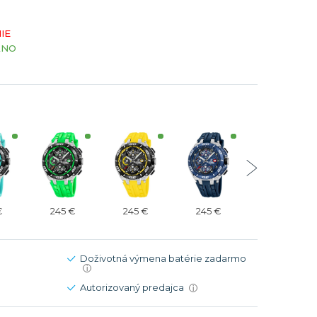
Modré
Modré
IE
er
er
Čierne
Čierne
ÁNO
ačky
načky
Zelené
Červené
Zelené
Perleťové
€
245 €
245 €
245 €
245 €
Doživotná výmena batérie zadarmo
i
Autorizovaný predajca
i