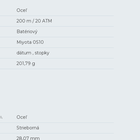
Oceľ
200 m / 20 ATM
Batériový
Miyota 0S10
dátum , stopky
201,79 g
A
Oceľ
Strieborná
28,07 mm