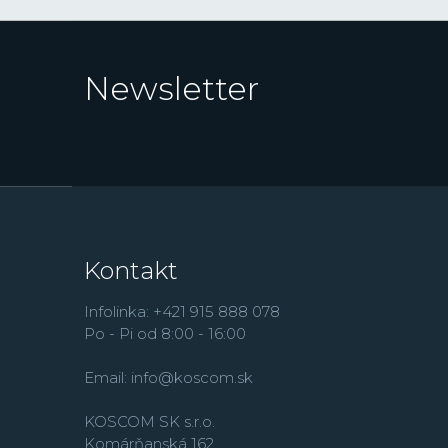
Newsletter
Kontakt
Infolinka: +421 915 888 078
Po - Pi od 8:00 - 16:00
Email:
info@koscom.sk
KOSCOM SK s.r.o.
Komárňanská 162