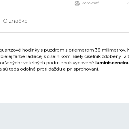
Porovnať
O značke
quartzové hodinky s puzdrom s priemerom 38 milimetrov. 
elej farbe ladiacej s číselníkom. Biely číselník zdobený 12
za zhoršených svetelných podmienok vybavené
luminiscencio
a sú teda odolné proti dažďu a pri sprchovaní.