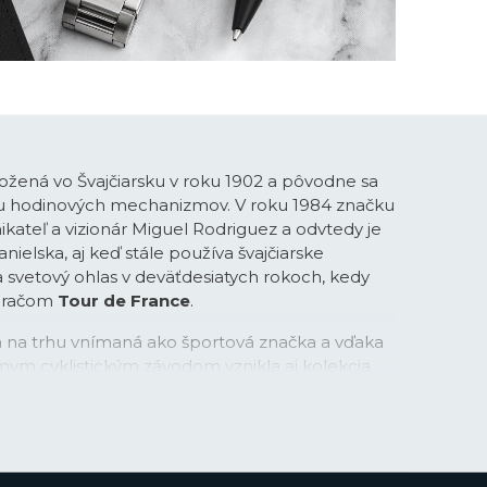
ožená vo Švajčiarsku v roku 1902 a pôvodne sa
bu hodinových mechanizmov. V roku 1984 značku
ikateľ a vizionár Miguel Rodriguez a odvtedy je
ielska, aj keď stále používa švajčiarske
la svetový ohlas v deväťdesiatych rokoch, kedy
meračom
Tour de France
.
na na trhu vnímaná ako športová značka a vďaka
mym cyklistickým závodom vznikla aj kolekcia
v s príznačným názvom
Chrono Bike
. Športové
v oceľovej, tak aj titánovej verzii rýchlo získali
založenými fanúšikmi značky. V posledných
áva do podvedomia ľudí prostredníctvom
v či spojením značky napríklad so súťažou Miss