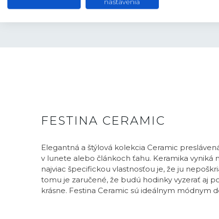
nastavenia
FESTINA CERAMIC
Elegantná a štýlová kolekcia Ceramic presláven
v lunete alebo článkoch ťahu. Keramika vyniká n
najviac špecifickou vlastnosťou je, že ju nepošk
tomu je zaručené, že budú hodinky vyzerať aj p
krásne. Festina Ceramic sú ideálnym módnym 