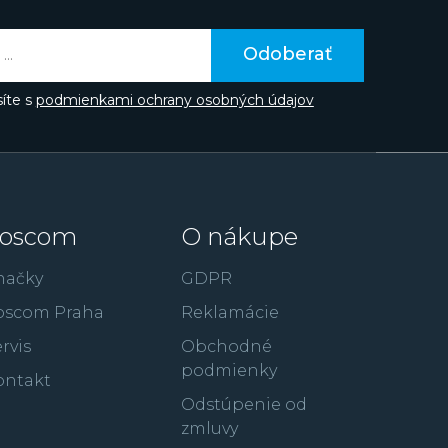
aka hollywoodskemu hercovi Gerardovi
te poznať z filmov ako je 300: Bitka u
Odoberať
úpež alebo RocknRolla.
íte s
podmienkami ochrany osobných údajov
oscom
O nákupe
načky
GDPR
oscom Praha
Reklamácie
rvis
Obchodné
podmienky
ontakt
Odstúpenie od
zmluvy