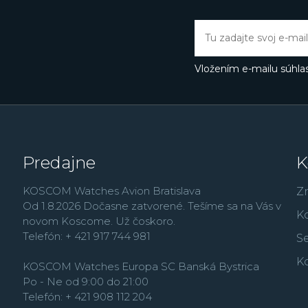
France alebo najmä vď
Butlerovi, ktorého môže
Thermopyl, Dokonalá l
Vložením e-mailu súhlas
Predajne
K
KOSCOM Watches Avion Bratislava
Z
Od 1.8.2026 Dočasne zatvorené. Tešíme sa na Vás v
K
novom Koscome. Už čoskoro.
Telefón: + 421 917 744 981
Se
K
KOSCOM Watches Europa SC Banská Bystrica
Po - Ne od 9:00 do 21:00
Telefón: + 421 908 112 204