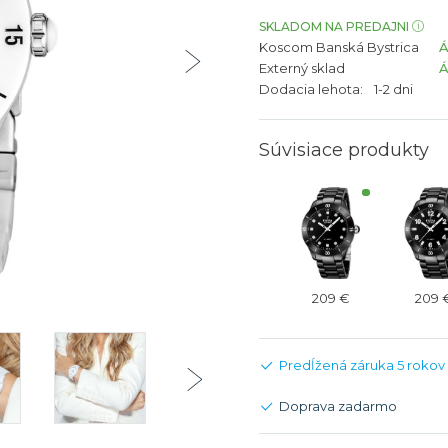
bíjateľný akumulátor
Batožina na odbavenie
Riadené GPS
Rado
Rado
SKLADOM NA PREDAJNI
Koscom Banská Bystrica
TAG Heu
TAG Heu
Externý sklad
Všetky zn
Všetky z
Dodacia lehota:
1-2 dni
Súvisiace produkty
209 €
209 
Predĺžená záruka 5 rokov
Doprava zadarmo