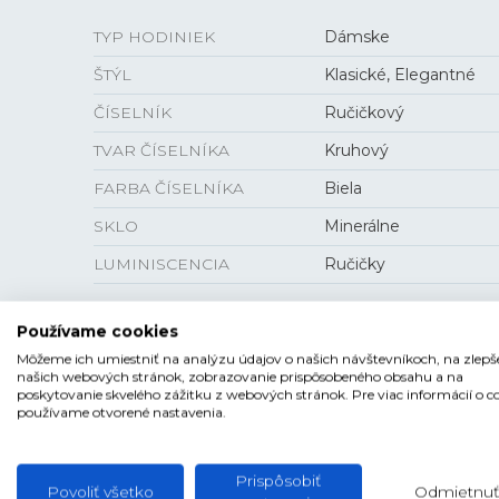
TYP HODINIEK
Dámske
ŠTÝL
Klasické, Elegantné
ČÍSELNÍK
Ručičkový
TVAR ČÍSELNÍKA
Kruhový
FARBA ČÍSELNÍKA
Biela
SKLO
Minerálne
LUMINISCENCIA
Ručičky
Používame cookies
Môžeme ich umiestniť na analýzu údajov o našich návštevníkoch, na zlepš
VEĽKOSŤ
našich webových stránok, zobrazovanie prispôsobeného obsahu a na
poskytovanie skvelého zážitku z webových stránok. Pre viac informácií o c
používame otvorené nastavenia.
PUZDRO
38 mm
HRÚBKA
5,55 mm
Prispôsobiť
Povoliť všetko
Odmietnuť