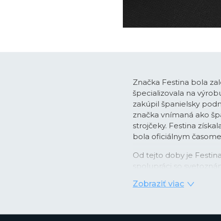
Značka Festina bola zal
špecializovala na výro
zakúpil španielsky podn
značka vnímaná ako špan
strojčeky. Festina získa
bola oficiálnym časo
Od tejto doby je Festi
spolupráci so svetozná
pánskych chronografo
Zobraziť viac
časomerače dodávané ako 
obľubu medzi športovo 
rokoch sa Festina dost
nových lifestyle modelo