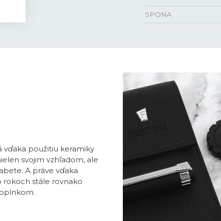
SPONA
á vďaka použitiu keramiky
ielen svojim vzhľadom, ale
riabete. A práve vďaka
o rokoch stále rovnako
doplnkom.