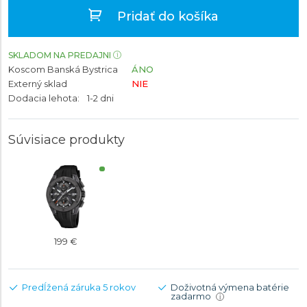
Pridať do košíka
SKLADOM NA PREDAJNI
Koscom Banská Bystrica
ÁNO
Externý sklad
NIE
Dodacia lehota:
1-2 dni
Súvisiace produkty
199 €
Predĺžená záruka 5 rokov
Doživotná výmena batérie
zadarmo
i