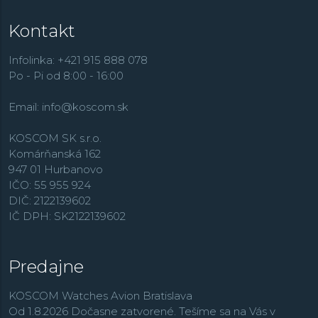
športovom dizajne ponúka kolekcia
Chrono
alebo
Kontakt
Lotus R
. O niečo elegantnejšie, ale zároveň hodinky s
niekoľkými funkciami nájdeme v rade
Multifunction
.
Infolinka: +421 915 888 078
Po - Pi od 8:00 - 16:00
Email:
info@koscom.sk
KOSCOM SK s.r.o.
Komárňanská 162
947 01 Hurbanovo
IČO: 55 955 924
DIČ: 2122139602
IČ DPH: SK2122139602
Predajne
KOSCOM Watches Avion Bratislava
Od 1.8.2026 Dočasne zatvorené. Tešíme sa na Vás v