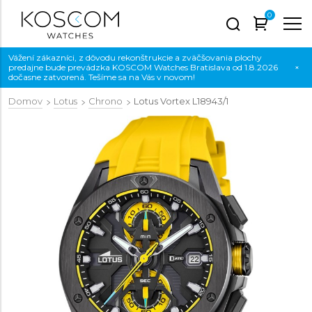
0
Vážení zákazníci, z dôvodu rekonštrukcie a zväčšovania plochy
predajne bude prevádzka KOSCOM Watches Bratislava od 1.8.2026
×
dočasne zatvorená. Tešíme sa na Vás v novom!
Domov
Lotus
Chrono
Lotus Vortex
L18943/1