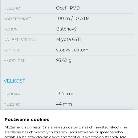
Oceľ , PVD
PUZDRO
100 m / 10 ATM
VODOTESNOSŤ
Batériový
POHON
Miyota 6S11
KALIBER STROJA
stopky , dátum
FUNKCIA
93,62 g
HMOTNOSŤ
VEĽKOSŤ
13,41 mm
HRÚBKA
44 mm
PUZDRO
Používame cookies
REMIENOK
Môžeme ich umiestniť na analýzu údajov o našich návštevníkoch, na
zlepšenie našich webových stránok, zobrazovanie prispôsobeného
obsahu a na poskytovanie skvelého zážitku z webových stránok. Pre
Kaučuk
MATERIÁL REMIENKA