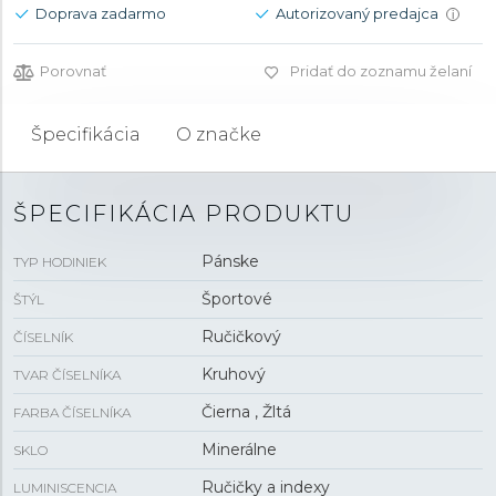
Doprava zadarmo
Autorizovaný predajca
i
Porovnať
Pridať do zoznamu želaní
Špecifikácia
O značke
ŠPECIFIKÁCIA PRODUKTU
Pánske
TYP HODINIEK
Športové
ŠTÝL
Ručičkový
ČÍSELNÍK
Kruhový
TVAR ČÍSELNÍKA
Čierna , Žltá
FARBA ČÍSELNÍKA
Minerálne
SKLO
Ručičky a indexy
LUMINISCENCIA