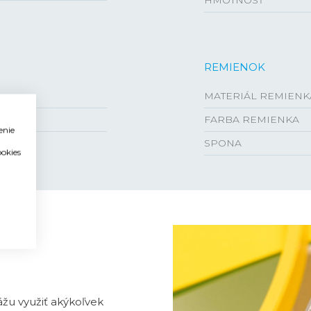
HMOTNOSŤ
REMIENOK
MATERIÁL REMIENK
FARBA REMIENKA
enie
SPONA
ookies
žu využiť akýkoľvek