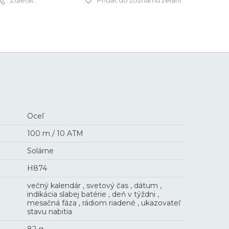
Zdieľať
Pridať do zoznamu želaní
479 €
Oceľ
100 m / 10 ATM
Solárne
H874
večný kalendár , svetový čas , dátum ,
indikácia slabej batérie , deň v týždni ,
mesačná fáza , rádiom riadené , ukazovateľ
stavu nabitia