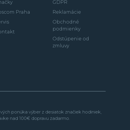
načky
GDPR
oscom Praha
Reklamácie
rvis
Obchodné
podmienky
ontakt
tizen predstavil veľmi úspešný rad športovo
Odstúpenie od
suyosa
s integrovaným oceľovým náramkom.
zmluvy
ada
Series 8
ponúkajúce mechanické
originálnym dizajnom a veľmi presným a
ktorá bola ešte nedávno dostupná iba pre
Promaster
je
výber hodiniek najväčší a tu si na
ávači aktívneho spôsobu života.
Rada
Super
hodinky s puzdrom vyrobeným z tohto super
atentovaného materiálu.
vých ponúka výber z desiatok značiek hodiniek,
návke nad 100€ dopravu zadarmo.