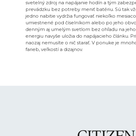
svetelný zdroj na napájanie hodín a tým zabezpe
prevádzku bez potreby meniť batériu. Sú tak vž
jedno nabitie vydržia fungovať niekoľko mesiaco
umiestnené pod číselníkom alebo po jeho obvod
denným aj umelým svetlom bez ohľadu na jeho i
energiu navyše uložia do napájacieho článku. P
naozaj nemusíte o nič starať. V ponuke je mnoh
farieb, veľkostí a dizajnov.