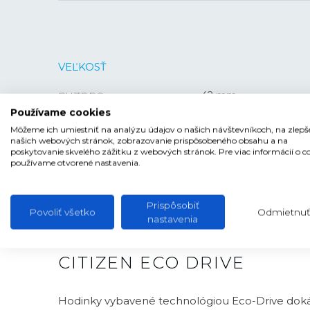
VEĽKOSŤ
PUZDRO
42 mm
Používame cookies
HRÚBKA
10,72 mm
Môžeme ich umiestniť na analýzu údajov o našich návštevníkoch, na zlepš
našich webových stránok, zobrazovanie prispôsobeného obsahu a na
poskytovanie skvelého zážitku z webových stránok. Pre viac informácií o c
používame otvorené nastavenia.
Prispôsobiť
Povoliť všetko
Odmietnuť
nastavenia
CITIZEN ECO DRIVE
Hodinky vybavené technológiou Eco-Drive doká