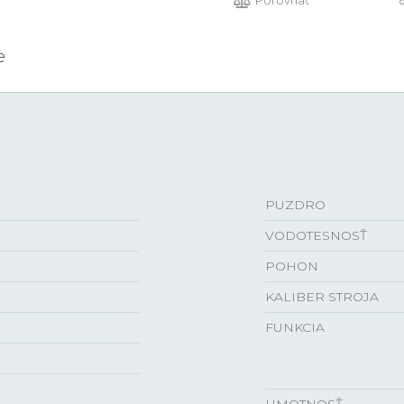
Porovnať
e
PUZDRO
VODOTESNOSŤ
POHON
KALIBER STROJA
FUNKCIA