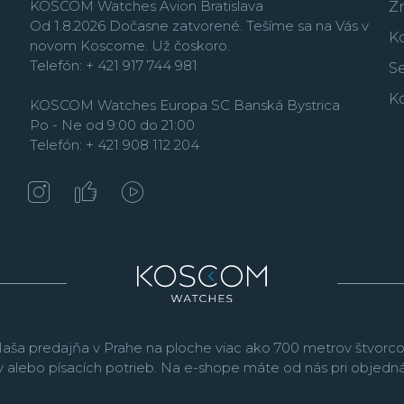
KOSCOM Watches Avion Bratislava
Z
Od 1.8.2026 Dočasne zatvorené. Tešíme sa na Vás v
K
novom Koscome. Už čoskoro.
Telefón: + 421 917 744 981
Se
K
KOSCOM Watches Europa SC Banská Bystrica
V posledných rokoch Ci
Po - Ne od 9:00 do 21:00
elegantných hodiniek
T
Telefón: + 421 908 112 204
Novinkou je vrcholná r
automatické hodinky s 
spoľahlivým kalibrom, 
japonský trh.
V kolekcii
svoje prídu všetci vyzn
Titanium
obsahuje i
ba 
ľahkého, odolného a p
aša predajňa v Prahe na ploche viac ako 700 metrov štvorco
v alebo písacích potrieb. Na e-shope máte od nás pri objed