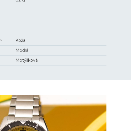
82 g
A
Koža
Modrá
Motýliková