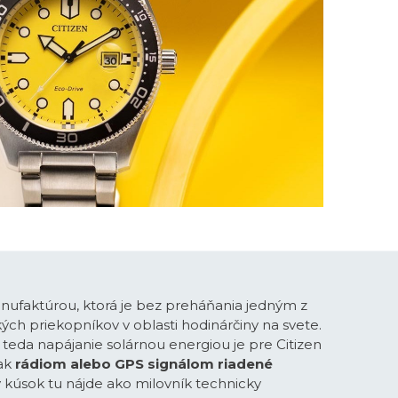
anufaktúrou, ktorá je bez preháňania jedným z
ých priekopníkov v oblasti hodinárčiny na svete.
teda napájanie solárnou energiou je pre Citizen
ak
rádiom alebo GPS signálom riadené
ý kúsok tu nájde ako milovník technicky