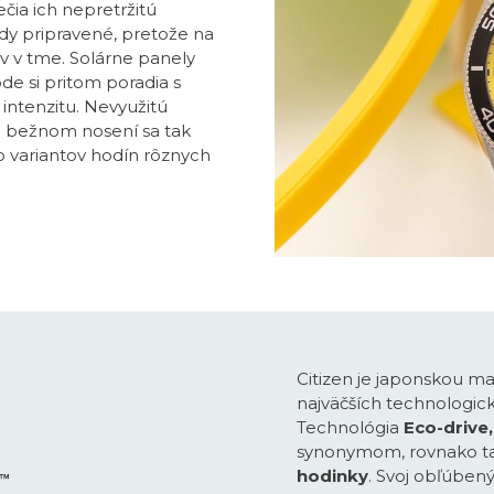
čia ich nepretržitú
dy pripravené, pretože na
v v tme. Solárne panely
e si pritom poradia s
ntenzitu. Nevyužitú
ri bežnom nosení sa tak
o variantov hodín rôznych
Citizen je japonskou m
najväčších technologick
Technológia
Eco-drive,
synonymom, rovnako t
hodinky
. Svoj obľúben