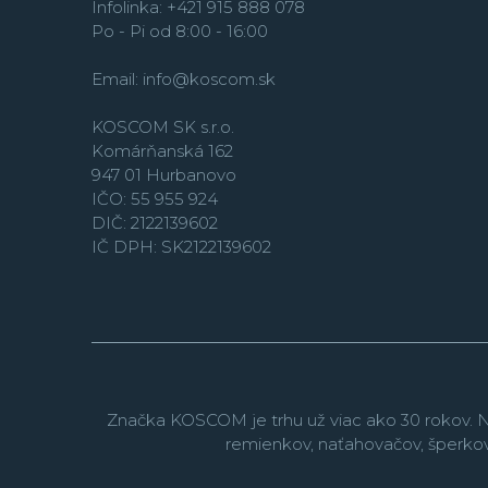
Infolinka: +421 915 888 078
Po - Pi od 8:00 - 16:00
Email:
info@koscom.sk
KOSCOM SK s.r.o.
Komárňanská 162
947 01 Hurbanovo
IČO: 55 955 924
DIČ: 2122139602
IČ DPH: SK2122139602
Značka KOSCOM je trhu už viac ako 30 rokov. N
remienkov, naťahovačov, šperko