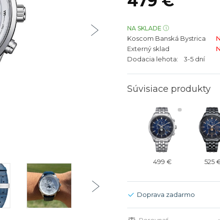
479 €
bíjateľný akumulátor
Batožina na odbavenie
Riadené GPS
Rado
Rado
TAG Heu
TAG Heu
NA SKLADE
Koscom Banská Bystrica
N
Všetky zn
Všetky z
Externý sklad
N
Dodacia lehota:
3-5 dní
Súvisiace produkty
499 €
525 
Doprava zadarmo