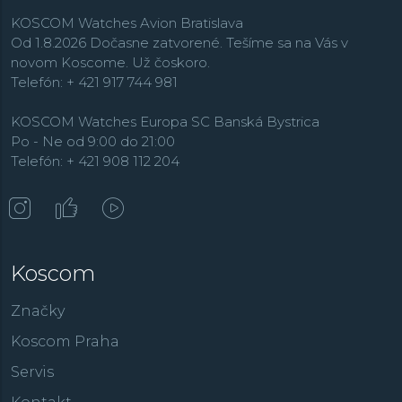
presným a spoľahlivým kalibrom, ktorá bola ešte
KOSCOM Watches Avion Bratislava
nedávno dostupná iba pre japonský trh.
V kolekcii
Od 1.8.2026 Dočasne zatvorené. Tešíme sa na Vás v
Promaster
je
výber hodiniek najväčší a tu si na svoje
novom Koscome. Už čoskoro.
prídu všetci vyznávači aktívneho spôsobu života.
Rada
Telefón: + 421 917 744 981
Super Titanium
obsahuje i
ba hodinky s puzdrom
vyrobeným z tohto super ľahkého, odolného a
KOSCOM Watches Europa SC Banská Bystrica
patentovaného materiálu.
Po - Ne od 9:00 do 21:00
Telefón: + 421 908 112 204
Koscom
Značky
Koscom Praha
Servis