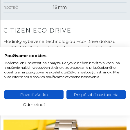
16 mm
ROZTEČ
CITIZEN ECO DRIVE
Hodinky vybavené technológiou Eco-Drive dokážu
využiť akýkoľvek svetelný zdroj na napájanie hodín a
tým zabezpečia ich nepretržitú prevádzku bez potreby
Používame cookies
meniť batériu. Sú tak vždy pripravené, pretože na jedno
Môžeme ich umiestniť na analýzu údajov o našich návštevníkoch, na
nabitie vydržia fungovať niekoľko mesiacov v tme.
zlepšenie našich webových stránok, zobrazovanie prispôsobeného
obsahu a na poskytovanie skvelého zážitku z webových stránok. Pre
Solárne panely umiestnené pod číselníkom alebo po
viac informácií o cookies používame otvorené nastavenia.
jeho obvode si pritom poradia s denným aj umelým
svetlom bez ohľadu na jeho intenzitu. Nevyužitú
energiu navyše uložia do napájacieho článku. Pri
Povoliť všetko
Prispôsobiť nastavenia
bežnom nosení sa tak naozaj nemusíte o nič starať. V
Odmietnuť
ponuke je mnoho variantov hodín rôznych farieb,
veľkostí a dizajnov.