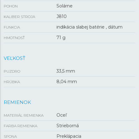
Solárne
POHON
J810
KALIBER STROJA
indikácia slabej batérie , dátum
FUNKCIA
71 g
HMOTNOSŤ
VEĽKOSŤ
33,5 mm
PUZDRO
8,04 mm
HRÚBKA
REMIENOK
Oceľ
MATERIÁL REMIENKA
Strieborná
FARBA REMIENKA
Preklápacia
SPONA