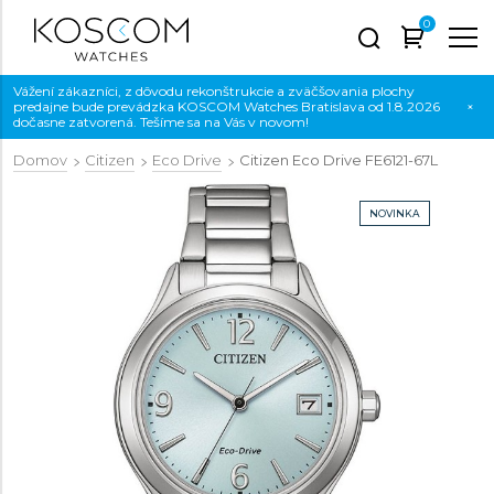
0
Vážení zákazníci, z dôvodu rekonštrukcie a zväčšovania plochy
predajne bude prevádzka KOSCOM Watches Bratislava od 1.8.2026
×
dočasne zatvorená. Tešíme sa na Vás v novom!
Domov
Citizen
Eco Drive
Citizen Eco Drive
FE6121-67L
NOVINKA