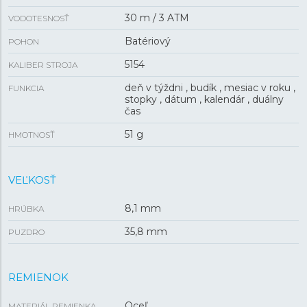
30 m / 3 ATM
VODOTESNOSŤ
Batériový
POHON
5154
KALIBER STROJA
deň v týždni , budík , mesiac v roku ,
FUNKCIA
stopky , dátum , kalendár , duálny
čas
51 g
HMOTNOSŤ
VEĽKOSŤ
8,1 mm
HRÚBKA
35,8 mm
PUZDRO
REMIENOK
Oceľ
MATERIÁL REMIENKA