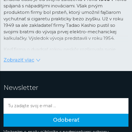
spájaná s nápaditými inováciami. Však prvým
produktom firmy bol prsteň, ktorý umožnil fajčiarom
vychutnať si cigaretu prakticky bezo zvyšku. Už v roku
1949 sa ale zakladateľ firmy Tadao Kashio pustil so
svojimi bratmi do vývoja prvej elektro-mechanickej
kalkulačky. Výsledok vývoja predstavili v roku 1954.
Keď firma o dvadsať rokov neskôr rozširovala svoje
portfólio, padla voľba na náramkové hodinky, ktoré v
Zobraziť viac
tom čase prechádzali revolúciou v podobe nástupu
quartzovej technológie. Práva na tú v kombinácii s
digitálnym zobrazením času Casio najprv stavilo. Firma v
tejto kombinácii videla príležitosť na využitie svojej
Newsletter
pokročilej technológie integrovaných obvodov vyvinutej
práve pre kalkulačky. Vďaka tomu boli prvé hodinky
Casiotron
taktiež prvými hodinkami s automatickým
kalendárom, ktorý správne nastavoval dátum v kratších
a dlhších mesiacoch. Rýchlo potom hodinky Casio
Odoberať
dostali ďalšie pokročilé funkcie ako večný kalendár so
správnou funkciou pre priestupné roky, stopky, svetový
Vložením e-mailu súhlasíte s
podmienkami ochrany