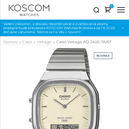
0
Vážení zákazníci, z dôvodu rekonštrukcie a zväčšovania plochy
predajne bude prevádzka KOSCOM Watches Bratislava od 1.8.2026
×
dočasne zatvorená. Tešíme sa na Vás v novom!
Domov
Casio
Vintage
Casio Vintage
AQ-240E-7A2EF
NOVINKA