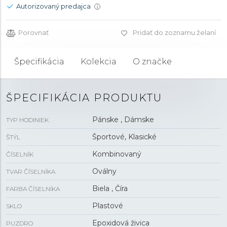
Autorizovaný predajca
i
Porovnať
Pridať do zoznamu želaní
Špecifikácia
Kolekcia
O značke
ŠPECIFIKÁCIA PRODUKTU
Pánske , Dámske
TYP HODINIEK
Športové, Klasické
ŠTÝL
Kombinovaný
ČÍSELNÍK
Oválny
TVAR ČÍSELNÍKA
Biela , Číra
FARBA ČÍSELNÍKA
Plastové
SKLO
Epoxidová živica
PUZDRO