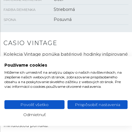
Strieborná
FARBA REMIENKA
Posuvná
SPONA
CASIO VINTAGE
Kolekcia Vintage ponúka batériové hodinky inšpirované
radom modelov zo slávnej minulosti japonskej značky.
Používame cookies
Radi by ste hodinky s
kalkulačkou
? Práve v kolekcii
Môžeme ich umiestniť na analýzu údajov o našich návštevníkoch, na
Vintage je možné objaviť hodinky s touto nezvyčajnou
zlepšenie našich webových stránok, zobrazovanie prispôsobeného
funkciou. Je k dispozícii mnoho ďalších kúskov s retro
obsahu a na poskytovanie skvelého zážitku z webových stránok. Pre
vzhľadom, prevažne s digitálnym číselníkom, ale
viac informácií o cookies používame otvorené nastavenia.
niekedy aj kombinovaným s ručičkami. Niektoré modely
svojim tvarom a poňatím odkazujú na vôbec prvé
Povoliť všetko
Prispôsobiť nastavenia
hodinky značky Casio - typ
Casiotron
. Je možné
vyberať z niekoľkých materiálov a farebných prevedení,
Odmietnuť
v ktorých Casio jednotlivé modely inšpirované
minulosťou ponúka.