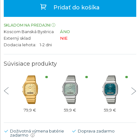
Pridať do košíka
SKLADOM NA PREDAJNI
Koscom Banská Bystrica
ÁNO
Externý sklad
NIE
Dodacia lehota:
1-2 dni
Súvisiace produkty
79,9 €
59,9 €
59,9 €
Doživotná výmena batérie
Doprava zadarmo
zadarmo
i