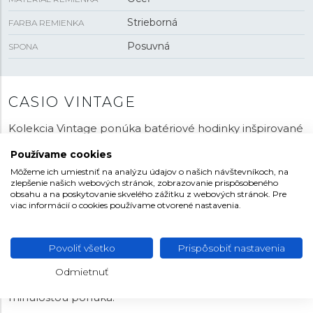
Strieborná
FARBA REMIENKA
Posuvná
SPONA
CASIO VINTAGE
Kolekcia Vintage ponúka batériové hodinky inšpirované
radom modelov zo slávnej minulosti japonskej značky.
Používame cookies
Radi by ste hodinky s
kalkulačkou
? Práve v kolekcii
Môžeme ich umiestniť na analýzu údajov o našich návštevníkoch, na
Vintage je možné objaviť hodinky s touto nezvyčajnou
zlepšenie našich webových stránok, zobrazovanie prispôsobeného
funkciou. Je k dispozícii mnoho ďalších kúskov s retro
obsahu a na poskytovanie skvelého zážitku z webových stránok. Pre
vzhľadom, prevažne s digitálnym číselníkom, ale
viac informácií o cookies používame otvorené nastavenia.
niekedy aj kombinovaným s ručičkami. Niektoré modely
svojim tvarom a poňatím odkazujú na vôbec prvé
Povoliť všetko
Prispôsobiť nastavenia
hodinky značky Casio - typ
Casiotron
. Je možné
vyberať z niekoľkých materiálov a farebných prevedení,
Odmietnuť
v ktorých Casio jednotlivé modely inšpirované
minulosťou ponúka.