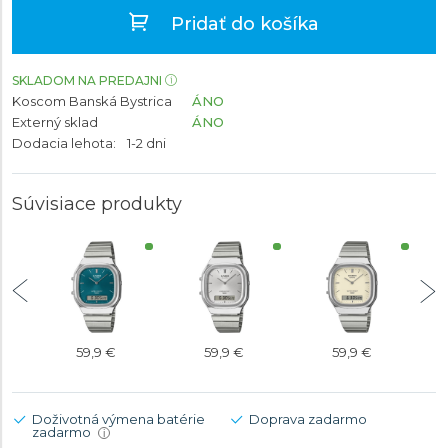
Pridať do košíka
SKLADOM NA PREDAJNI
Koscom Banská Bystrica
ÁNO
Externý sklad
ÁNO
Dodacia lehota:
1-2 dni
Súvisiace produkty
59,9 €
59,9 €
59,9 €
Doživotná výmena batérie
Doprava zadarmo
zadarmo
i