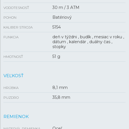
30 m / 3 ATM
VODOTESNOSŤ
Batériový
POHON
5154
KALIBER STROJA
deň v týždni , budík , mesiac v roku ,
FUNKCIA
dátum , kalendár , duálny čas ,
stopky
51 g
HMOTNOSŤ
VEĽKOSŤ
8,1 mm
HRÚBKA
35,8 mm
PUZDRO
REMIENOK
Oceľ
MATERIÁL REMIENKA