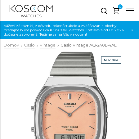
0
Vážení zákazníci, z dôvodu rekonštrukcie a zväčšovania plochy
predajne bude prevádzka KOSCOM Watches Bratislava od 1.8.2026
×
dočasne zatvorená. Tešíme sa na Vás v novom!
Domov
Casio
Vintage
Casio Vintage
AQ-240E-4AEF
NOVINKA