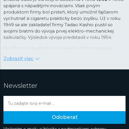
spájaná s nápaditými inováciami. Však prvým
produktom firmy bol prsteň, ktorý umožnil fajčiarom
vychutnať si cigaretu prakticky bezo zvyšku. Už v roku
1949 sa ale zakladateľ firmy Tadao Kashio pustil so
svojimi bratmi do vývoja prvej elektro-mechanickej
kalkulačky. Výsledok vývoja predstavili v roku 1954.
Keď firma o dvadsať rokov neskôr rozširovala svoje
portfólio, padla voľba na náramkové hodinky, ktoré v
Zobraziť viac
tom čase prechádzali revolúciou v podobe nástupu
quartzovej technológie. Práva na tú v kombinácii s
digitálnym zobrazením času Casio najprv stavilo. Firma v
tejto kombinácii videla príležitosť na využitie svojej
Newsletter
pokročilej technológie integrovaných obvodov vyvinutej
práve pre kalkulačky. Vďaka tomu boli prvé hodinky
Casiotron
taktiež prvými hodinkami s automatickým
kalendárom, ktorý správne nastavoval dátum v kratších
a dlhších mesiacoch. Rýchlo potom hodinky Casio
Odoberať
dostali ďalšie pokročilé funkcie ako večný kalendár so
správnou funkciou pre priestupné roky, stopky, svetový
Vložením e-mailu súhlasíte s
podmienkami ochrany