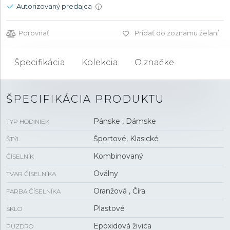
Autorizovaný predajca
i
Porovnať
Pridať do zoznamu želaní
Špecifikácia
Kolekcia
O značke
ŠPECIFIKÁCIA PRODUKTU
Pánske , Dámske
TYP HODINIEK
Športové, Klasické
ŠTÝL
Kombinovaný
ČÍSELNÍK
Oválny
TVAR ČÍSELNÍKA
Oranžová , Číra
FARBA ČÍSELNÍKA
Plastové
SKLO
Epoxidová živica
PUZDRO