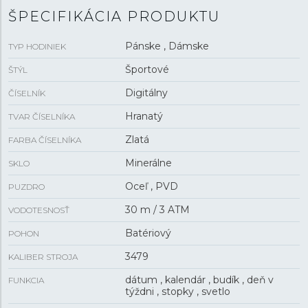
proti dažďu a pri umývaní rúk.
ŠPECIFIKÁCIA PRODUKTU
Pánske , Dámske
TYP HODINIEK
Športové
ŠTÝL
Digitálny
ČÍSELNÍK
Hranatý
TVAR ČÍSELNÍKA
Zlatá
FARBA ČÍSELNÍKA
Minerálne
SKLO
Oceľ , PVD
PUZDRO
30 m / 3 ATM
VODOTESNOSŤ
Batériový
POHON
3479
KALIBER STROJA
dátum , kalendár , budík , deň v
FUNKCIA
týždni , stopky , svetlo