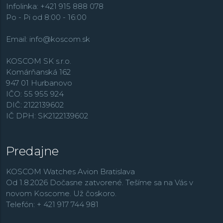
Edifice
, outdoorové
Pro Trek
, dámske hodinky
Sheen
,
Infolinka: +421 915 888 078
retro rad
Vintage
,
alebo rádiom riadené modely
Wave
Po - Pi od 8:00 - 16:00
Ceptor
.
Email:
info@koscom.sk
KOSCOM SK s.r.o.
Komárňanská 162
947 01 Hurbanovo
IČO: 55 955 924
DIČ: 2122139602
IČ DPH: SK2122139602
Predajne
KOSCOM Watches Avion Bratislava
Od 1.8.2026 Dočasne zatvorené. Tešíme sa na Vás v
novom Koscome. Už čoskoro.
Telefón: + 421 917 744 981