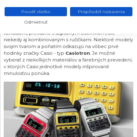
radom modelov zo slávnej minulosti japonskej značky.
Povoliť všetko
Prispôsobiť nastavenia
Radi by ste hodinky s
kalkulačkou
? Práve v kolekcii
Vintage je možné objaviť hodinky s touto nezvyčajnou
Odmietnuť
funkciou. Je k dispozícii mnoho ďalších kúskov s retro
vzhľadom, prevažne s digitálnym číselníkom, ale
niekedy aj kombinovaným s ručičkami. Niektoré modely
svojim tvarom a poňatím odkazujú na vôbec prvé
hodinky značky Casio - typ
Casiotron
. Je možné
vyberať z niekoľkých materiálov a farebných prevedení,
v ktorých Casio jednotlivé modely inšpirované
minulosťou ponúka.