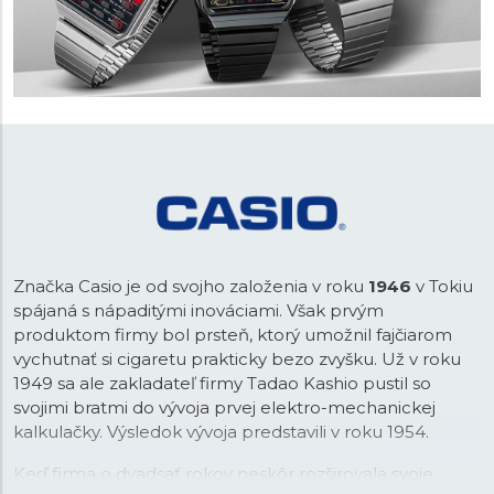
Značka Casio je od svojho založenia v roku
1946
v Tokiu
spájaná s nápaditými inováciami. Však prvým
produktom firmy bol prsteň, ktorý umožnil fajčiarom
vychutnať si cigaretu prakticky bezo zvyšku. Už v roku
1949 sa ale zakladateľ firmy Tadao Kashio pustil so
svojimi bratmi do vývoja prvej elektro-mechanickej
kalkulačky. Výsledok vývoja predstavili v roku 1954.
Keď firma o dvadsať rokov neskôr rozširovala svoje