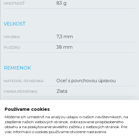
83 g
HMOTNOSŤ
VEĽKOSŤ
7,3 mm
HRÚBKA
38 mm
PUZDRO
REMIENOK
Oceľ s povrchovou úpravou
MATERIÁL REMIENKA
Zlatá
FARBA REMIENKA
Preklápacia
SPONA
Používame cookies
Môžeme ich umiestniť na analýzu údajov o našich návštevníkoch, na
zlepšenie našich webových stránok, zobrazovanie prispôsobeného
CASIO VINTAGE
obsahu a na poskytovanie skvelého zážitku z webových stránok. Pre
viac informácií o cookies používame otvorené nastavenia.
Kolekcia Vintage ponúka batériové hodinky inšpirované