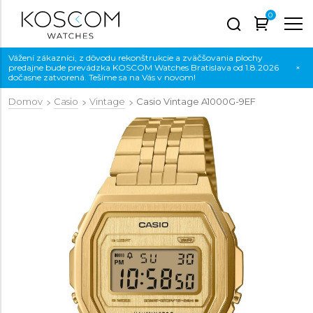
0
Vážení zákazníci, z dôvodu rekonštrukcie a zväčšovania plochy
predajne bude prevádzka KOSCOM Watches Bratislava od 1.8.2026
×
dočasne zatvorená. Tešíme sa na Vás v novom!
Domov
Casio
Vintage
Casio Vintage
A1000G-9EF