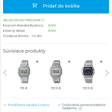
Pridať do košíka
SKLADOM NA PREDAJNI
Koscom Banská Bystrica
ÁNO
Externý sklad
ÁNO
Dodacia lehota:
1-2 dni
Súvisiace produkty
119 €
99,9 €
99,9 €
Predĺžená záruka 5 rokov
Doživotná výmena batérie
zadarmo
i