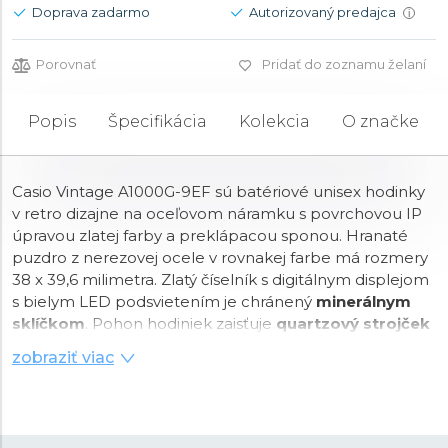
Doprava zadarmo
Autorizovaný predajca
i
Porovnať
Pridať do zoznamu želaní
Popis
Špecifikácia
Kolekcia
O značke
Casio Vintage A1000G-9EF sú batériové unisex hodinky
v retro dizajne na oceľovom náramku s povrchovou IP
úpravou zlatej farby a preklápacou sponou. Hranaté
puzdro z nerezovej ocele v rovnakej farbe má rozmery
38 x 39,6 milimetra. Zlatý číselník s digitálnym displejom
s bielym LED podsvietením je chránený
minerálnym
sklíčkom
. Pohon hodiniek zaisťuje
quartzový strojček
3479
s presnosťou ±30 sekúnd za mesiac. Hodinky
zobraziť viac
disponujú mnohými funkciami vrátane kalendára s
ukazovateľom dátumu a dňa v týždni, budíkom,
stopkami a možnosťou zobrazenia času v 24-
hodinovom formáte. S vodotesnosťou
3 ATM
sú odolné