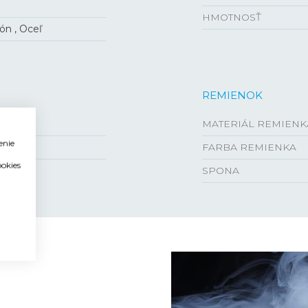
HMOTNOSŤ
ón , Oceľ
REMIENOK
MATERIÁL REMIENK
enie
FARBA REMIENKA
ookies
SPONA