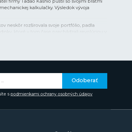
teľ firmy Tadao Kashio pustil so svojimi bratmi
-mechanickej kalkulačky. Výsledok vývoja
ov neskôr rozširovala svoje portfólio, padla
inky, ktoré v tom čase prechádzali revolúciou v
vej technológie. Práva na tú v kombinácii s
su Casio najprv stavilo. Firma v tejto
itosť na využitie svojej pokročilej technológie
vyvinutej práve pre kalkulačky. Vďaka tomu boli
n
taktiež prvými hodinkami s automatickým
ne nastavoval dátum v kratších a dlhších
 hodinky Casio dostali ďalšie pokročilé funkcie
Odoberať
právnou funkciou pre priestupné roky, stopky,
vácie ale prichádzali aj v ďalších oblastiach: Casio
íte s
podmienkami ochrany osobných údajov
o hodiniek plast, v roku 1983 firma uviedla prvú
é hodinky
G-Shock
.
tvorí jeden z pilierov ponuky značky. K tým
né modely
Baby-G
, klasická rada obsahujúca aj
 modelov
Casio Collection
, športovo zamerané