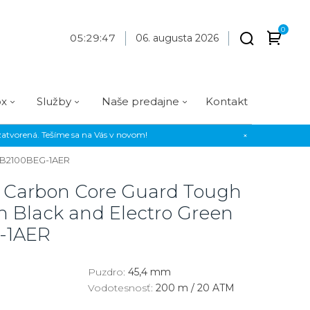
0
05
:
29
:
47
06. augusta 2026
ox
Služby
Naše predajne
Kontakt
atvorená. Tešíme sa na Vás v novom!
×
Praha
Prevedenie
Prevedenie
Osadenie
Materiál
Materiál
B2100BEG-1AER
erky
Analógové
Analógové
Diamanty
Oceľ
Oceľ
k Carbon Core Guard Tough
EE
Digitálne
Digitálne
Kamienky
Titán
Titán
h Black and Electro Green
us Style
Okrúhle
Okrúhle
Keramika
Keramika
-1AER
us Silver
Hranaté
Hranaté
Karbón
Zlato
Puzdro:
45,4 mm
Zlaté
Zlaté
Zlato
Vodotesnosť:
200 m / 20 ATM
Strieborné
Strieborné
Bronz