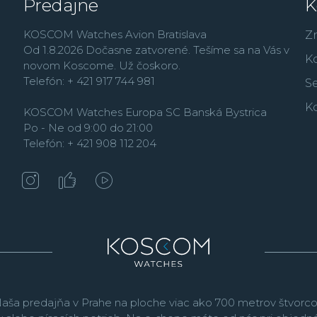
Predajne
K
modely
Edifice
, outdo
rad
Vintage
,
alebo rád
KOSCOM Watches Avion Bratislava
Z
Od 1.8.2026 Dočasne zatvorené. Tešíme sa na Vás v
K
novom Koscome. Už čoskoro.
Telefón: + 421 917 744 981
Se
K
KOSCOM Watches Europa SC Banská Bystrica
Po - Ne od 9:00 do 21:00
Telefón: + 421 908 112 204
aša predajňa v Prahe na ploche viac ako 700 metrov štvorco