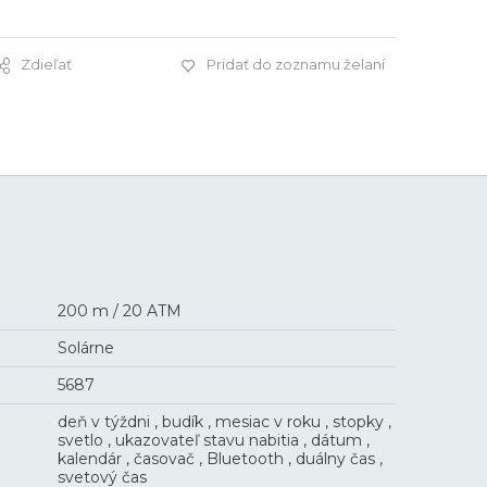
Zdieľať
Pridať do zoznamu želaní
149 €
200 m / 20 ATM
Solárne
5687
deň v týždni , budík , mesiac v roku , stopky ,
svetlo , ukazovateľ stavu nabitia , dátum ,
kalendár , časovač , Bluetooth , duálny čas ,
svetový čas