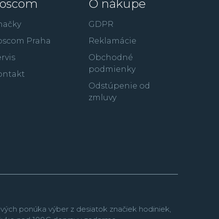
oscom
O nákupe
orové
Pro Trek
, dámske hodinky
Sheen
, retro
iom riadené modely
Wave Ceptor
.
načky
GDPR
oscom Praha
Reklamácie
rvis
Obchodné
podmienky
ontakt
Odstúpenie od
zmluvy
vých ponúka výber z desiatok značiek hodiniek,