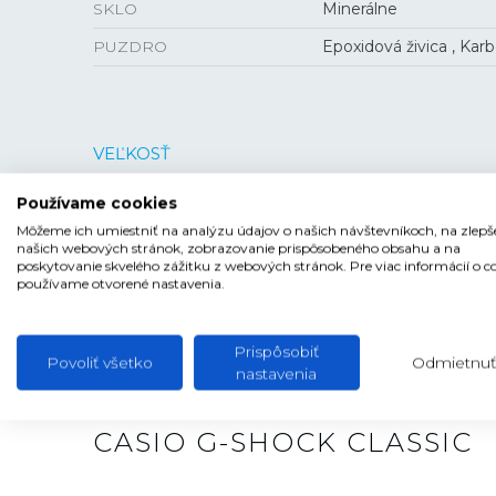
SKLO
Minerálne
PUZDRO
Epoxidová živica , Karb
VEĽKOSŤ
HRÚBKA
11,9 mm
Používame cookies
Môžeme ich umiestniť na analýzu údajov o našich návštevníkoch, na zlepš
PUZDRO
45,4 mm
našich webových stránok, zobrazovanie prispôsobeného obsahu a na
poskytovanie skvelého zážitku z webových stránok. Pre viac informácií o c
používame otvorené nastavenia.
Prispôsobiť
Povoliť všetko
Odmietnuť
nastavenia
CASIO G-SHOCK CLASSIC