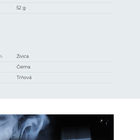
52 g
A
Živica
Čierna
Tŕňová