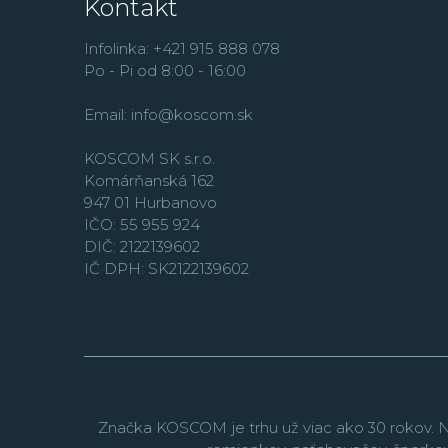
Kontakt
Infolinka: +421 915 888 078
Po - Pi od 8:00 - 16:00
Email:
info@koscom.sk
KOSCOM SK s.r.o.
Komárňanská 162
947 01 Hurbanovo
IČO: 55 955 924
DIČ: 2122139602
IČ DPH: SK2122139602
Značka KOSCOM je trhu už viac ako 30 rokov. N