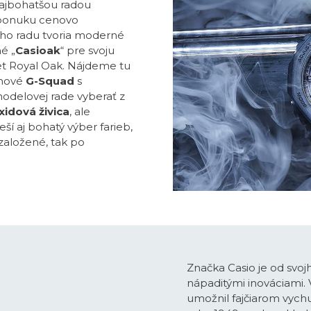
najbohatšou radou
ú ponuku cenovo
ho radu tvoria moderné
é „
Casioak
“ pre svoju
t Royal Oak. Nájdeme tu
uhové
G-Squad
s
modelovej rade vyberať z
idová živica
, ale
í aj bohatý výber farieb,
založené, tak po
Značka Casio je od svoj
nápaditými inováciami.
umožnil fajčiarom vychu