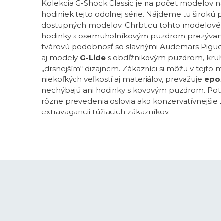
Kolekcia G-Shock Classic je na počet modelov 
hodiniek tejto odolnej série. Nájdeme tu širok
dostupných modelov. Chrbticu tohto modelové
hodinky s osemuholníkovým puzdrom prezývan
tvárovú podobnosť so slavnými Audemars Pigue
aj modely
G-Lide
s obdľžnikovým puzdrom, kr
„drsnejším“ dizajnom. Zákazníci si môžu v tejto 
niekoľkých veľkostí aj materiálov, prevažuje
epox
nechýbajú ani hodinky s kovovým puzdrom. Poteš
rôzne prevedenia oslovia ako konzervatívnejšie 
extravagancii túžiacich zákazníkov.