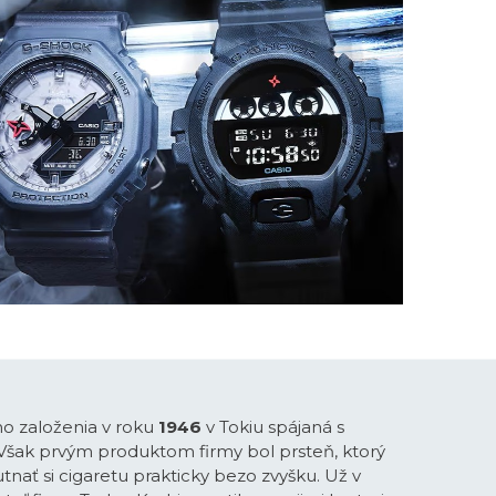
ho založenia v roku
1946
v Tokiu spájaná s
 Však prvým produktom firmy bol prsteň, ktorý
tnať si cigaretu prakticky bezo zvyšku. Už v