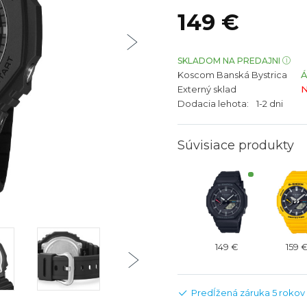
bíjateľný akumulátor
Batožina na odbavenie
Riadené GPS
Rado
Rado
149 €
TAG Heu
TAG Heu
Všetky zn
Všetky z
SKLADOM NA PREDAJNI
Koscom Banská Bystrica
Externý sklad
N
Dodacia lehota:
1-2 dni
Súvisiace produkty
149 €
159 
Predĺžená záruka 5 rokov