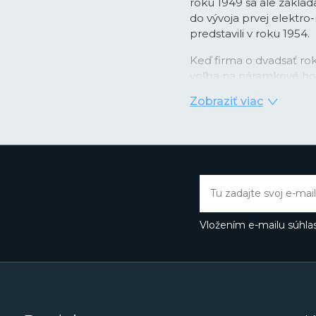
roku 1949 sa ale zaklada
do vývoja prvej elektro
predstavili v roku 1954.
Keď firma o dvadsať rok
voľba na náramkové hod
podobe nástupu quartzo
Zobraziť viac
digitálnym zobrazením ča
kombinácii videla prílež
integrovaných obvodov 
prvé hodinky
Casiotro
kalendárom, ktorý správ
mesiacoch. Rýchlo potom
ako večný kalendár so s
svetový čas a ďalšie. Ino
Vložením e-mailu súhlas
prvýkrát použilo pre tel
skutočne nárazu odoln
Práve rad G-Shock dnes 
ďalším patria zmenše
množstvo analógových