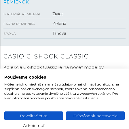
REMIENOK
Živica
MATERIÁL REMIENKA
Zelená
FARBA REMIENKA
Tŕňová
SPONA
CASIO G-SHOCK CLASSIC
Kolekcia G-Shock Classic je na počet modelov
najbohatšou radou hodiniek tejto odolnej série.
Používame cookies
Nájdeme tu širokú ponuku cenovo dostupných
Môžeme ich umiestniť na analýzu údajov o našich návštevníkoch, na
modelov. Chrbticu tohto modelového radu tvoria
zlepšenie našich webových stránok, zobrazovanie prispôsobeného
moderné hodinky s osemuholníkovým puzdrom
obsahu a na poskytovanie skvelého zážitku z webových stránok. Pre
viac informácií o cookies používame otvorené nastavenia.
prezývané „
Casioak
“ pre svoju tvárovú podobnosť so
slavnými Audemars Piguet Royal Oak. Nájdeme tu aj
modely
G-Lide
s obdľžnikovým puzdrom, kruhové
G-
Povoliť všetko
Prispôsobiť nastavenia
Squad
s „drsnejším“ dizajnom. Zákazníci si môžu v tejto
modelovej rade vyberať z niekoľkých veľkostí aj
Odmietnuť