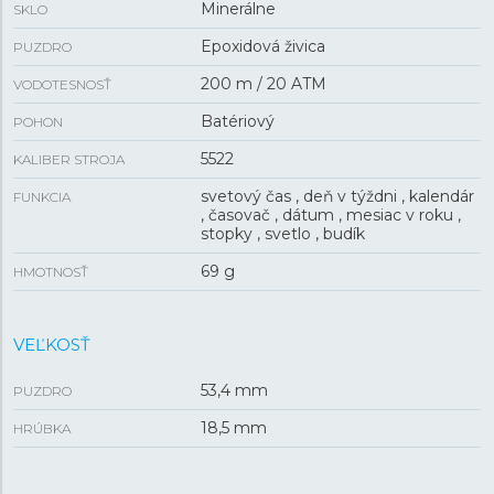
Minerálne
SKLO
Epoxidová živica
PUZDRO
200 m / 20 ATM
VODOTESNOSŤ
Batériový
POHON
5522
KALIBER STROJA
svetový čas , deň v týždni , kalendár
FUNKCIA
, časovač , dátum , mesiac v roku ,
stopky , svetlo , budík
69 g
HMOTNOSŤ
VEĽKOSŤ
53,4 mm
PUZDRO
18,5 mm
HRÚBKA