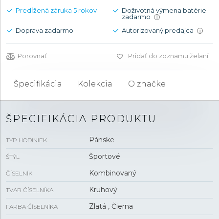
Predĺžená záruka 5 rokov
Doživotná výmena batérie
zadarmo
i
Doprava zadarmo
Autorizovaný predajca
i
Porovnať
Pridať do zoznamu želaní
Špecifikácia
Kolekcia
O značke
ŠPECIFIKÁCIA PRODUKTU
Pánske
TYP HODINIEK
Športové
ŠTÝL
Kombinovaný
ČÍSELNÍK
Kruhový
TVAR ČÍSELNÍKA
Zlatá , Čierna
FARBA ČÍSELNÍKA