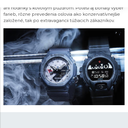
materiálov, prevažuje
epoxidová živica
, ale nechýbajú
ani hodinky s kovovým puzdrom. Poteší aj bohatý výber
farieb, rôzne prevedenia oslovia ako konzervatívnejšie
založené, tak po extravagancii túžiacich zákazníkov.