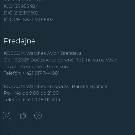
IČO: 55 955 924
DIČ: 2122139602
IČ DPH: SK2122139602
Predajne
KOSCOM Watches Avion Bratislava
Od 1.8.2026 Dočasne zatvorené. Tešíme sa na Vás v
novom Koscome. Už čoskoro.
Telefón: + 421 917 744 981
KOSCOM Watches Europa SC Banská Bystrica
Po - Ne od 9:00 do 21:00
Telefón: + 421 908 112 204