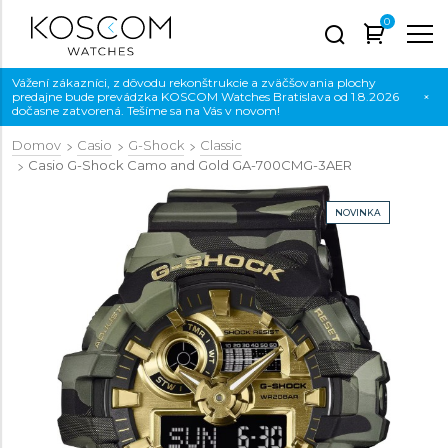
0
Vážení zákazníci, z dôvodu rekonštrukcie a zväčšovania plochy
predajne bude prevádzka KOSCOM Watches Bratislava od 1.8.2026
×
dočasne zatvorená. Tešíme sa na Vás v novom!
Domov
Casio
G-Shock
Classic
Casio G-Shock Camo and Gold
GA-700CMG-3AER
NOVINKA