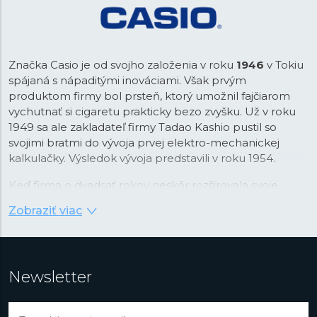
Značka Casio je od svojho založenia v roku
1946
v Tokiu
spájaná s nápaditými inováciami. Však prvým
produktom firmy bol prsteň, ktorý umožnil fajčiarom
vychutnať si cigaretu prakticky bezo zvyšku. Už v roku
1949 sa ale zakladateľ firmy Tadao Kashio pustil so
svojimi bratmi do vývoja prvej elektro-mechanickej
kalkulačky. Výsledok vývoja predstavili v roku 1954.
Keď firma o dvadsať rokov neskôr rozširovala svoje
portfólio, padla voľba na náramkové hodinky, ktoré v
Zobraziť viac
tom čase prechádzali revolúciou v podobe nástupu
quartzovej technológie. Práva na tú v kombinácii s
digitálnym zobrazením času Casio najprv stavilo. Firma v
tejto kombinácii videla príležitosť na využitie svojej
Newsletter
pokročilej technológie integrovaných obvodov vyvinutej
práve pre kalkulačky. Vďaka tomu boli prvé hodinky
Casiotron
taktiež prvými hodinkami s automatickým