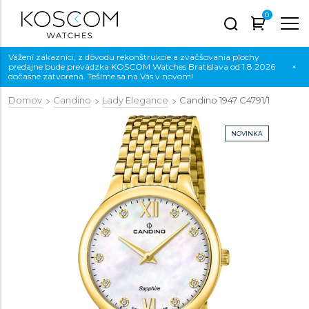
0
Vážení zákazníci, z dôvodu rekonštrukcie a zväčšovania plochy
predajne bude prevádzka KOSCOM Watches Bratislava od 1.8.2026
×
dočasne zatvorená. Tešíme sa na Vás v novom!
Domov
Candino
Lady Elegance
Candino 1947
C4791/1
NOVINKA