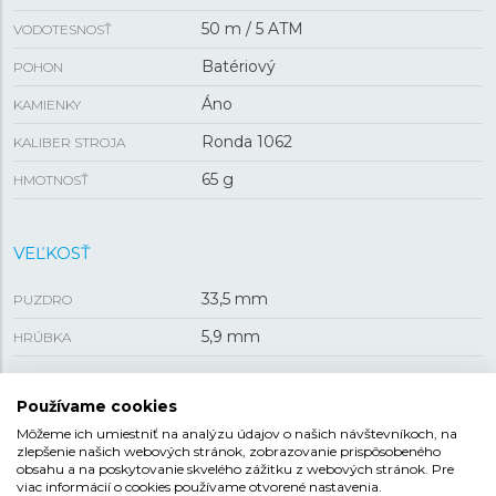
50 m / 5 ATM
VODOTESNOSŤ
Batériový
POHON
Áno
KAMIENKY
Ronda 1062
KALIBER STROJA
65 g
HMOTNOSŤ
VEĽKOSŤ
33,5 mm
PUZDRO
5,9 mm
HRÚBKA
Používame cookies
REMIENOK
Môžeme ich umiestniť na analýzu údajov o našich návštevníkoch, na
zlepšenie našich webových stránok, zobrazovanie prispôsobeného
Oceľ s povrchovou úpravou
MATERIÁL REMIENKA
obsahu a na poskytovanie skvelého zážitku z webových stránok. Pre
viac informácií o cookies používame otvorené nastavenia.
Zlatá
FARBA REMIENKA