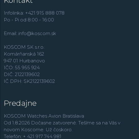
Kontakt
Infolinka: +421 915 888 078
Po - Pi od 8:00 - 16:00
Email:
info@koscom.sk
KOSCOM SK s.r.o.
Komárňanská 162
947 01 Hurbanovo
IČO: 55 955 924
DIČ: 2122139602
IČ DPH: SK2122139602
Predajne
KOSCOM Watches Avion Bratislava
Od 1.8.2026 Dočasne zatvorené. Tešíme sa na Vás v
novom Koscome. Už čoskoro.
Telefón: + 421 917 744 981