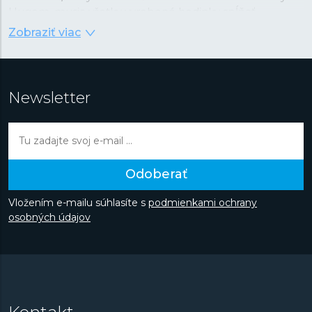
Hugom, musia všetky vyrobené hodinky spĺňať
najprísnejšie kritériá Swiss made a sú známe svojou
Zobraziť viac
precíznosťou a kontrolou kvality. Spoločnosť kladie tiež
veľký dôraz na estetické prevedenie každých hodiniek,
výber materiálov na výrobu a značnú časť úsilia venuje
vývoju.
V 70. rokoch predstavili vlastné digitálne hodinky,
Newsletter
o dekádu neskôr hodinky s mesačnou fázou av roku
2004 si nechali patentovať vlastnú ochranu korunky.
Značka sa v deväťdesiatych rokoch dostala do širokého
podvedomia verejnosti, keď sa stala oficiálnou
časomierou tenisového turnaja „Davidoff Swiss Indoors“
Odoberať
a následne aj Majstrovstvá sveta v klasickom lyžovaní v
nemeckom Oberstdorfe alebo hrdým partnerom
Vložením e-mailu súhlasíte s
podmienkami ochrany
stajne Redbull Suaber-Petronas Formule 1. Objavte
osobných údajov
automatické hodinky v nadčasovom dizajne alebo
športovo zamerané modely z kolekcie Gents Sport či
ľahké avšak odolné titánové hodinky z kolekcie
Titanium.