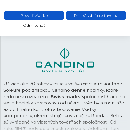
18 mm
ROZTEČ
Povoliť všetko
Prispôsobiť nastavenia
Motýliková
SPONA
Odmietnuť
Už viac ako 70 rokov vznikajú vo švajčiarskom kantóne
Soleure pod značkou Candino denne hodinky, ktoré
hrdo nesú označenie
Swiss made.
Spoločnosť Candino
svoje hodinky spracováva od návrhu, výroby a montáže
až po finálnu kontrolu a testovanie. Všetky
komponenty, okrem strojčekov značiek Ronda a Sellita,
sú vyrábané vo vlastných továrňach spoločnosti. Od
roku
1947,
kedy bola značka založená Adolfom Flury-