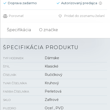
Doprava zadarmo
Autorizovaný predajca
i
Porovnať
Pridať do zoznamu želaní
Špecifikácia
O značke
ŠPECIFIKÁCIA PRODUKTU
Dámske
TYP HODINIEK
Klasické
ŠTÝL
Ručičkový
ČÍSELNÍK
Kruhový
TVAR ČÍSELNÍKA
Perleťová
FARBA ČÍSELNÍKA
Zafírové
SKLO
Oceľ , PVD
PUZDRO