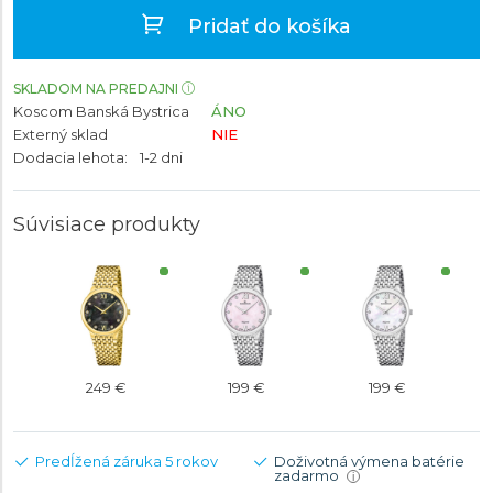
Pridať do košíka
SKLADOM NA PREDAJNI
Koscom Banská Bystrica
ÁNO
Externý sklad
NIE
Dodacia lehota:
1-2 dni
Súvisiace produkty
249 €
199 €
199 €
Predĺžená záruka 5 rokov
Doživotná výmena batérie
zadarmo
i