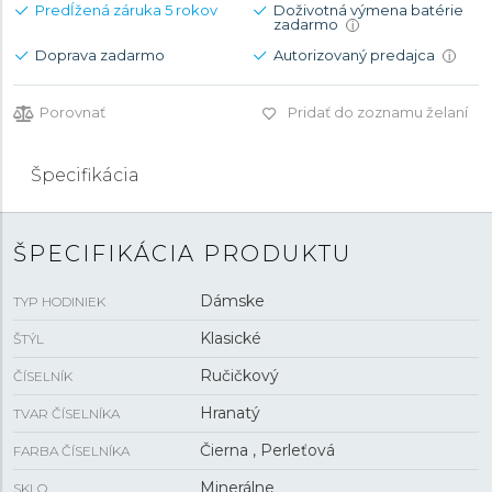
Predĺžená záruka 5 rokov
Doživotná výmena batérie
zadarmo
i
Doprava zadarmo
Autorizovaný predajca
i
Porovnať
Pridať do zoznamu želaní
Špecifikácia
ŠPECIFIKÁCIA PRODUKTU
Dámske
TYP HODINIEK
Klasické
ŠTÝL
Ručičkový
ČÍSELNÍK
Hranatý
TVAR ČÍSELNÍKA
Čierna , Perleťová
FARBA ČÍSELNÍKA
Minerálne
SKLO