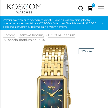
0
Vážení zákazníci, z dôvodu rekonštrukcie a zväčšovania plochy
predajne bude prevádzka KOSCOM Watches Bratislava od 1.8.2026
×
dočasne zatvorená. Tešíme sa na Vás v novom!
Domov
Dámske hodinky
BOCCIA Titanium
Boccia Titanium
3383-02
NOVINKA