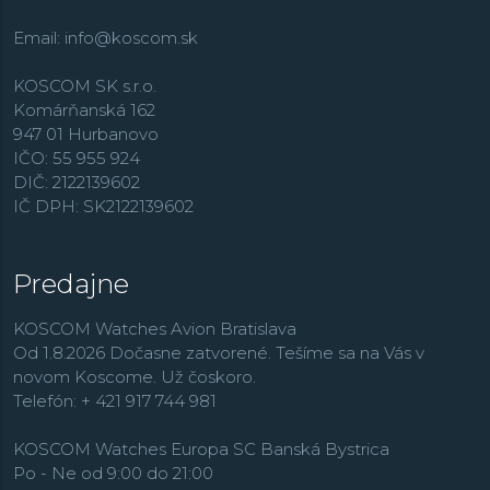
Email:
info@koscom.sk
KOSCOM SK s.r.o.
Komárňanská 162
947 01 Hurbanovo
IČO: 55 955 924
DIČ: 2122139602
IČ DPH: SK2122139602
Predajne
KOSCOM Watches Avion Bratislava
Od 1.8.2026 Dočasne zatvorené. Tešíme sa na Vás v
novom Koscome. Už čoskoro.
Telefón: + 421 917 744 981
KOSCOM Watches Europa SC Banská Bystrica
Po - Ne od 9:00 do 21:00