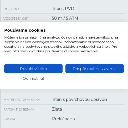
Titán , PVD
PUZDRO
50 m / 5 ATM
VODOTESNOSŤ
Batériový
POHON
Používame cookies
Môžeme ich umiestniť na analýzu údajov o našich návštevníkoch, na
32 g
HMOTNOSŤ
zlepšenie našich webových stránok, zobrazovanie prispôsobeného
obsahu a na poskytovanie skvelého zážitku z webových stránok. Pre
viac informácií o cookies používame otvorené nastavenia.
VEĽKOSŤ
19 mm
Povoliť všetko
Prispôsobiť nastavenia
PUZDRO
Odmietnuť
REMIENOK
Titán s povrchovou úpravou
MATERIÁL REMIENKA
Zlatá
FARBA REMIENKA
Preklápacia
SPONA