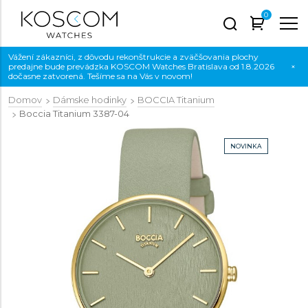
0
Vážení zákazníci, z dôvodu rekonštrukcie a zväčšovania plochy
predajne bude prevádzka KOSCOM Watches Bratislava od 1.8.2026
×
dočasne zatvorená. Tešíme sa na Vás v novom!
Domov
Dámske hodinky
BOCCIA Titanium
Boccia Titanium
3387-04
NOVINKA