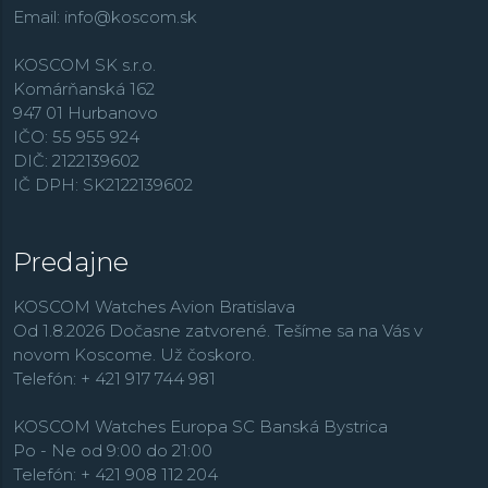
Email:
info@koscom.sk
KOSCOM SK s.r.o.
Komárňanská 162
947 01 Hurbanovo
IČO: 55 955 924
DIČ: 2122139602
IČ DPH: SK2122139602
Predajne
KOSCOM Watches Avion Bratislava
Od 1.8.2026 Dočasne zatvorené. Tešíme sa na Vás v
novom Koscome. Už čoskoro.
Telefón: + 421 917 744 981
KOSCOM Watches Europa SC Banská Bystrica
Po - Ne od 9:00 do 21:00
Telefón: + 421 908 112 204