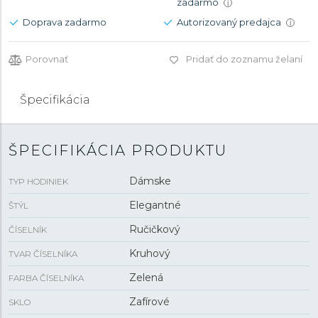
zadarmo
i
Doprava zadarmo
Autorizovaný predajca
i
Porovnať
Pridať do zoznamu želaní
Špecifikácia
ŠPECIFIKÁCIA PRODUKTU
Dámske
TYP HODINIEK
Elegantné
ŠTÝL
Ručičkový
ČÍSELNÍK
Kruhový
TVAR ČÍSELNÍKA
Zelená
FARBA ČÍSELNÍKA
Zafírové
SKLO