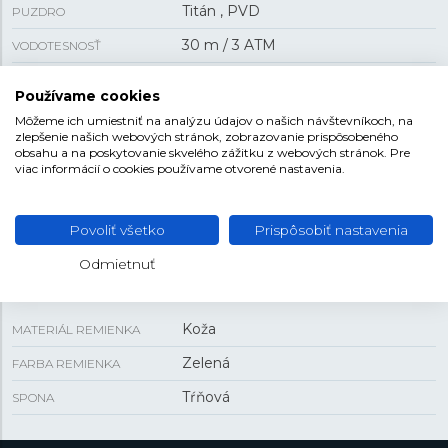
Titán , PVD
PUZDRO
30 m / 3 ATM
VODOTESNOSŤ
Batériový
POHON
Používame cookies
23 g
HMOTNOSŤ
Môžeme ich umiestniť na analýzu údajov o našich návštevníkoch, na
zlepšenie našich webových stránok, zobrazovanie prispôsobeného
obsahu a na poskytovanie skvelého zážitku z webových stránok. Pre
viac informácií o cookies používame otvorené nastavenia.
VEĽKOSŤ
35 mm
PUZDRO
Povoliť všetko
Prispôsobiť nastavenia
Odmietnuť
REMIENOK
Koža
MATERIÁL REMIENKA
Zelená
FARBA REMIENKA
Tŕňová
SPONA