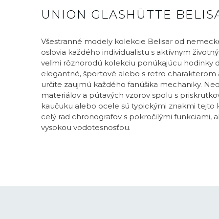
UNION GLASHÜTTE BELIS
Všestranné modely kolekcie Belisar od nemecke
oslovia každého individualistu s aktívnym životn
veľmi rôznorodú kolekciu ponúkajúcu hodinky d
elegantné, športové alebo s retro charakterom a
určite zaujmú každého fanúšika mechaniky. Ne
materiálov a pútavých vzorov spolu s priskrutk
kaučuku alebo ocele sú typickými znakmi tejto 
celý rad
chronografov
s pokročilými funkciami, a
vysokou vodotesnosťou.