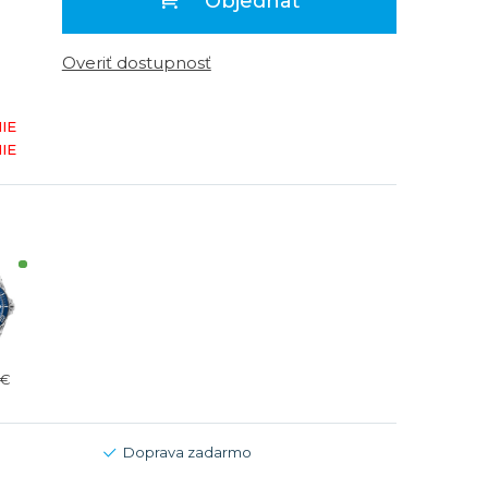
Objednať
Modré
Modré
er
er
Čierne
Čierne
Overiť dostupnosť
ačky
načky
Zelené
Červené
IE
Zelené
IE
Perleťové
 €
Doprava zadarmo