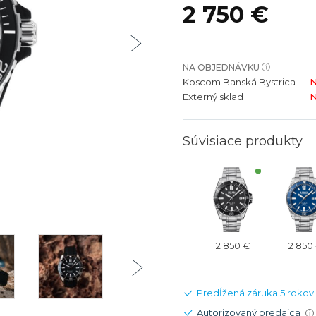
2 750 €
bíjateľný akumulátor
Batožina na odbavenie
Riadené GPS
Rado
Rado
TAG Heu
TAG Heu
Všetky zn
Všetky z
NA OBJEDNÁVKU
Koscom Banská Bystrica
N
Externý sklad
N
Súvisiace produkty
2 850 €
2 850
Predĺžená záruka 5 rokov
Autorizovaný predajca
i