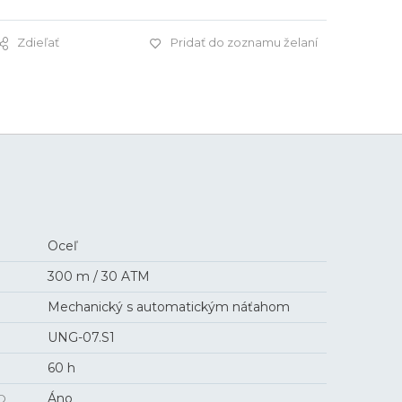
Zdieľať
Pridať do zoznamu želaní
2 750 €
Oceľ
300 m / 30 ATM
Mechanický s automatickým náťahom
UNG-07.S1
60 h
O
Áno