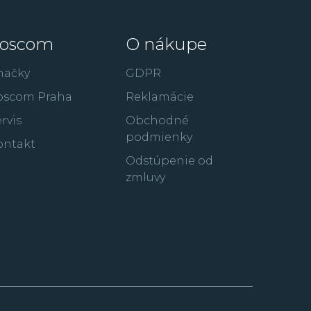
oscom
O nákupe
načky
GDPR
oscom Praha
Reklamácie
rvis
Obchodné
podmienky
ontakt
Odstúpenie od
zmluvy