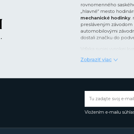
rovnomenného saského 
„hlavné“ mesto hodinár
mechanické hodinky
.
presláveným závodom hi
automobilovými závodmi,
dostali značku do podve
Vďaka svojej vysokej kva
hodinky Union Glashütt
Zobraziť viac
klasických hodiniek. Za
založenia značky Union
hodinárinou vďaka dlho
a hodinárskou výrobou 
Cieľ značky bol od zači
hodinky, ktoré však bu
vyrábané s použitím vy
presných strojčekov s 
Vložením e-mailu súhlas
v podobe povrchových ú
mostíkoch a typických 
vďaka skúseným hodiná