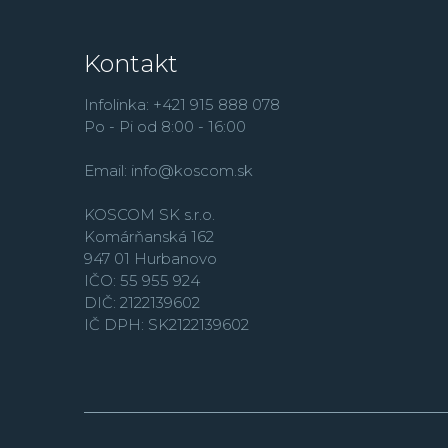
Kontakt
Infolinka: +421 915 888 078
Po - Pi od 8:00 - 16:00
Email:
info@koscom.sk
KOSCOM SK s.r.o.
Komárňanská 162
947 01 Hurbanovo
IČO: 55 955 924
DIČ: 2122139602
IČ DPH: SK2122139602