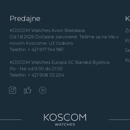
Predajne
K
KOSCOM Watches Avion Bratislava
Z
Od 1.8.2026 Dočasne zatvorené. Tešíme sa na Vás v
K
novom Koscome. Už čoskoro.
Telefón: + 421 917 744 981
Se
K
KOSCOM Watches Europa SC Banská Bystrica
Po - Ne od 9:00 do 21:00
Telefón: + 421 908 112 204