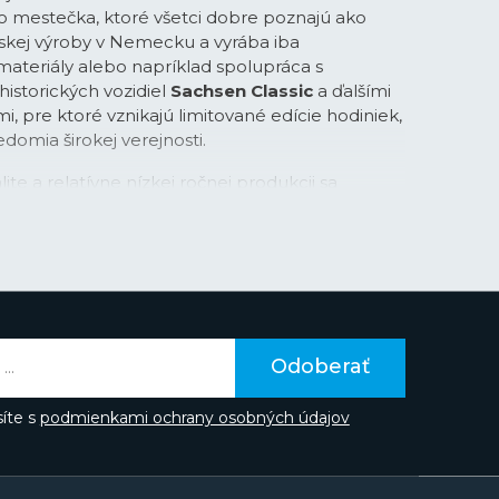
mestečka, ktoré všetci dobre poznajú ako
skej výroby v Nemecku a vyrába iba
 materiály alebo napríklad spolupráca s
storických vozidiel
Sachsen Classic
a ďalšími
 pre ktoré vznikajú limitované edície hodiniek,
domia širokej verejnosti.
lite a relatívne nízkej ročnej produkcii sa
e tešia obľube najmä medzi zberateľmi
kladateľ značky
Johannes Dürrstein
mal v čase
 Glashütte v roku
1893
už mnoho skúseností s
ročnej spolupráci so značkou A. Lange & Söhne
v Glashütte celkovo.
atku jasný - vyrábať vysoko kvalitné nemecké
dú cenovo dostupné. Všetky hodinky sú
Odoberať
braných materiálov a vysoko kvalitných
bohatým zdobením. Všetka dekorácia strojčekov
íte s
podmienkami ochrany osobných údajov
prav, tepelne modrených skrutiek, perláže na
Glashütte pruhov na rotoroch vzniká ručne
rom priamo v Glashütte.