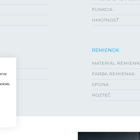
FUNKCIA
HMOTNOSŤ
REMIENOK
MATERIÁL REMIENK
FARBA REMIENKA
enie
ookies
SPONA
ROZTEČ