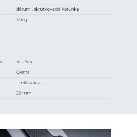
dátum , skrutkovacia korunka
126 g
A
Kaučuk
Čierna
Preklápacia
22 mm