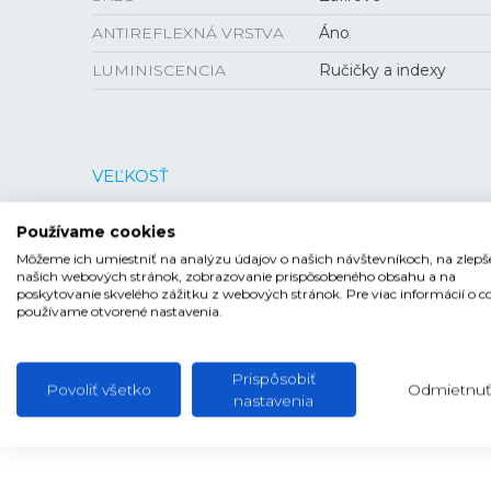
ANTIREFLEXNÁ VRSTVA
Áno
LUMINISCENCIA
Ručičky a indexy
VEĽKOSŤ
HRÚBKA
11,9 mm
Používame cookies
PUZDRO
42 mm
Môžeme ich umiestniť na analýzu údajov o našich návštevníkoch, na zlepš
našich webových stránok, zobrazovanie prispôsobeného obsahu a na
poskytovanie skvelého zážitku z webových stránok. Pre viac informácií o c
používame otvorené nastavenia.
Prispôsobiť
Povoliť všetko
Odmietnuť
nastavenia