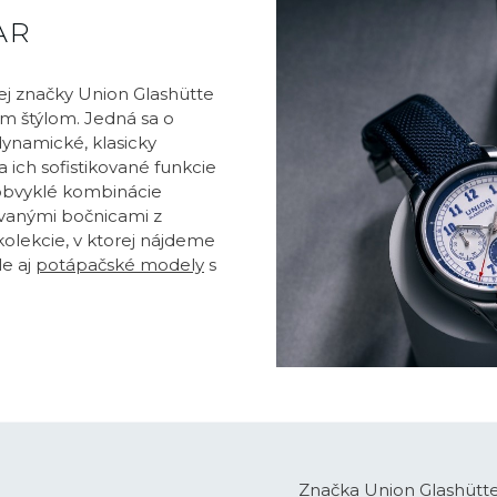
AR
j značky Union Glashütte
ým štýlom. Jedná sa o
ynamické, klasicky
 ich sofistikované funkcie
obvyklé kombinácie
ovanými bočnicami z
kolekcie, v ktorej nájdeme
le aj
potápačské modely
s
Značka Union Glashütt