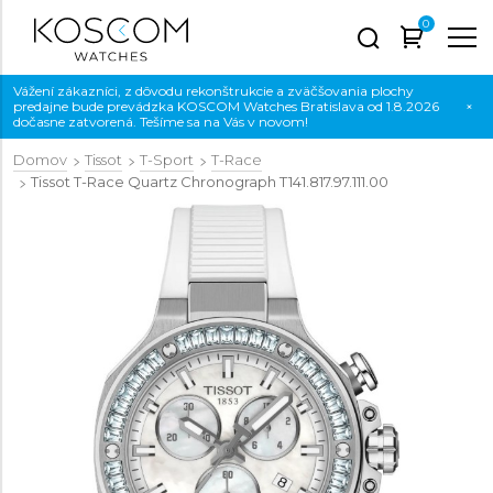
0
Vážení zákazníci, z dôvodu rekonštrukcie a zväčšovania plochy
predajne bude prevádzka KOSCOM Watches Bratislava od 1.8.2026
×
dočasne zatvorená. Tešíme sa na Vás v novom!
Domov
Tissot
T-Sport
T-Race
Tissot T-Race Quartz Chronograph
T141.817.97.111.00