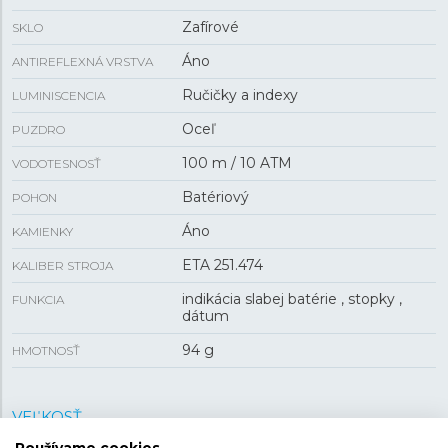
Zafírové
SKLO
Áno
ANTIREFLEXNÁ VRSTVA
Ručičky a indexy
LUMINISCENCIA
Oceľ
PUZDRO
100 m / 10 ATM
VODOTESNOSŤ
Batériový
POHON
Áno
KAMIENKY
ETA 251.474
KALIBER STROJA
indikácia slabej batérie , stopky ,
FUNKCIA
dátum
94 g
HMOTNOSŤ
VEĽKOSŤ
Používame cookies