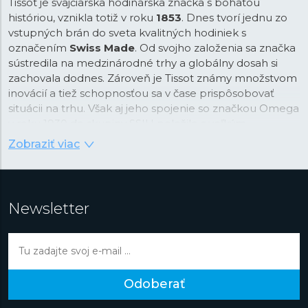
Tissot je švajčiarska hodinárska značka s bohatou
históriou, vznikla totiž v roku
1853
. Dnes tvorí jednu zo
vstupných brán do sveta kvalitných hodiniek s
označením
Swiss Made
. Od svojho založenia sa značka
sústredila na medzinárodné trhy a globálny dosah si
zachovala dodnes. Zároveň je Tissot známy množstvom
inovácií a tiež schopnosťou sa v čase prispôsobovať
situácii na trhu. Však aj jeho spojenie so značkou Omega
v roku 1930 do skupiny SSIH položilo s veľkým
predstihom základy oveľa neskôr sformované
Swatch
Zobraziť viac
Group
.
Vďaka tomu má Tissot dnes veľmi bohatú ponuku, ktorá
zahrňuje hodinky rôznych kategórií. Tissot samozrejme
Newsletter
ponúka modely inšpirované jeho bohatou históriou
(kolekcia
Heritage
alebo
Classic
), ale aj napríklad
hodinky, ktoré u iných značiek nebývajú veľmi obvyklé.
V rade
T-Pocket
ponúka Tissot klasické vreckové
hodinky, pri ktorých v histórii značka začínala, naopak
Odoberať
rad
T-Touch
obsahuje najmodernejšie inteligentné
hodinky s dotykovým displejom. Výnimočné sú aj