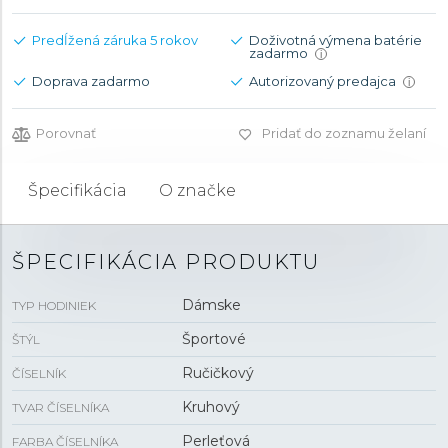
Predĺžená záruka 5 rokov
Doživotná výmena batérie
zadarmo
i
Doprava zadarmo
Autorizovaný predajca
i
Porovnať
Pridať do zoznamu želaní
Špecifikácia
O značke
ŠPECIFIKÁCIA PRODUKTU
Dámske
TYP HODINIEK
Športové
ŠTÝL
Ručičkový
ČÍSELNÍK
Kruhový
TVAR ČÍSELNÍKA
Perleťová
FARBA ČÍSELNÍKA