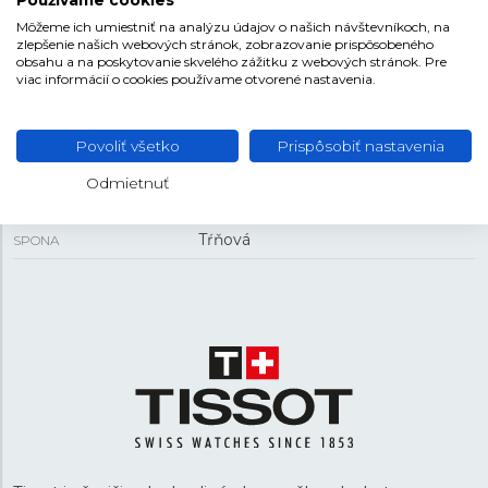
38 mm
PUZDRO
Môžeme ich umiestniť na analýzu údajov o našich návštevníkoch, na
zlepšenie našich webových stránok, zobrazovanie prispôsobeného
11,46 mm
HRÚBKA
obsahu a na poskytovanie skvelého zážitku z webových stránok. Pre
viac informácií o cookies používame otvorené nastavenia.
REMIENOK
Povoliť všetko
Prispôsobiť nastavenia
Silikón
MATERIÁL REMIENKA
Odmietnuť
Biela
FARBA REMIENKA
Tŕňová
SPONA