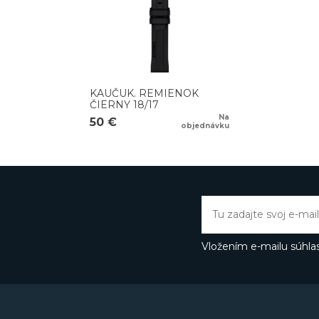
obľubu rada
PRX
s int
rade prevedení líšiacich
materiálmi aj typom st
Gentleman
, potápačs
hodinky vyberie takmer
KAUČUK. REMIENOK
ČIERNY 18/17
Na
50 €
objednávku
Vložením e-mailu súhlas