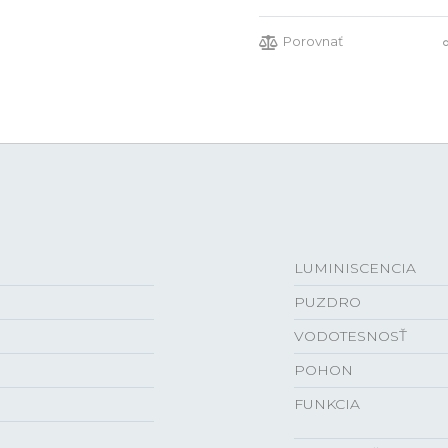
Porovnať
LUMINISCENCIA
PUZDRO
VODOTESNOSŤ
POHON
FUNKCIA