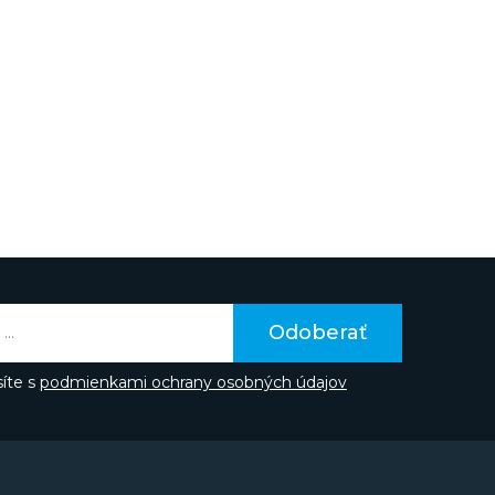
egrovaným náramkom. Jej modely sú dostupné v
 sa funkciami, veľkosťou, farbou, použitými
rojčeka. Obľúbené sú aj elegantné modely
ké
Seastar
a ďalšie. Pri Tissote si svoje ideálne
 každý.
Odoberať
íte s
podmienkami ochrany osobných údajov