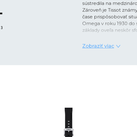
sústredila na medzináro
Zároveň je Tissot znám
čase prispôsobovať situá
Omega v roku 1930 do s
základy oveľa neskôr 
Vďaka tomu má Tissot d
Zobraziť viac
hodinky rôznych kategó
inšpirované jeho bohato
ale aj napríklad hodink
V rade
T-Pocket
ponúka
histórii značka začínala
inteligentné hodinky s
ktoré používajú skutočn
rade
T-Sport
nájdeme 
modelov, ktoré opäť vyc
poslúžili ako oficiálna 
odvtedy značka zavítala
motoršportu, cyklistiky,
Z konkrétnych modelov 