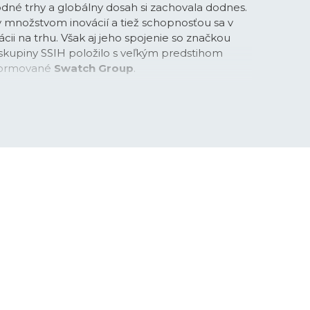
dné trhy a globálny dosah si zachovala dodnes.
y množstvom inovácií a tiež schopnosťou sa v
cii na trhu. Však aj jeho spojenie so značkou
kupiny SSIH položilo s veľkým predstihom
sformované
Swatch Group
.
nes veľmi bohatú ponuku, ktorá zahrňuje
rií. Tissot samozrejme ponúka modely
u históriou (kolekcia
Heritage
alebo
Classic
),
y, ktoré u iných značiek nebývajú veľmi obvyklé.
 Tissot klasické vreckové hodinky, pri ktorých v
, naopak rad
T-Touch
obsahuje najmodernejšie
 dotykovým displejom. Výnimočné sú aj modely,
é zlato, nie len pozlátené časti (rada
T-Gold
). V
ucelenú ponuku športovo zameraných
hádzajú z tradície značky. Hodinky Tissot
časomiera lyžiarskych pretekov už v roku 1938 a
 do niekoľkých športových odvetví, od
 cez šerm, basketbal, hokej až po tenis.
značky si v poslednej dobe získala veľký