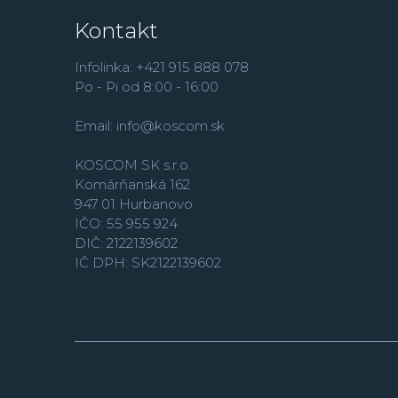
Kontakt
Infolinka: +421 915 888 078
Po - Pi od 8:00 - 16:00
Email:
info@koscom.sk
KOSCOM SK s.r.o.
Komárňanská 162
947 01 Hurbanovo
IČO: 55 955 924
DIČ: 2122139602
IČ DPH: SK2122139602