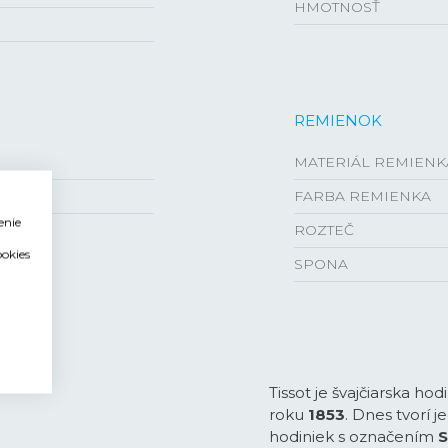
HMOTNOSŤ
REMIENOK
MATERIÁL REMIENK
FARBA REMIENKA
enie
ROZTEČ
ookies
SPONA
Tissot je švajčiarska hod
roku
1853
. Dnes tvorí 
hodiniek s označením
S