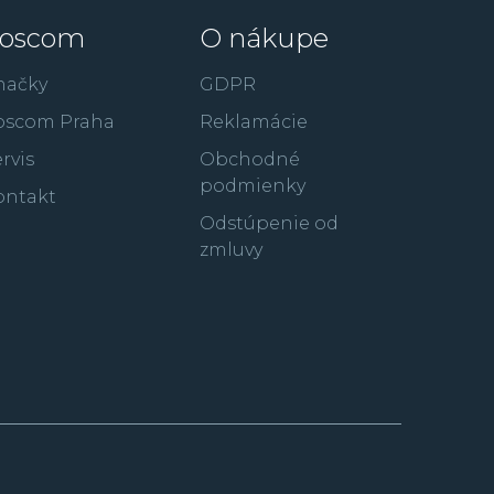
oscom
O nákupe
načky
GDPR
oscom Praha
Reklamácie
rvis
Obchodné
podmienky
ontakt
Odstúpenie od
zmluvy