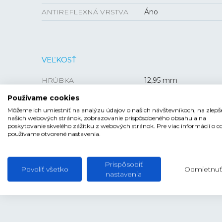
ANTIREFLEXNÁ VRSTVA
Áno
VEĽKOSŤ
HRÚBKA
12,95 mm
PUZDRO
38 mm
Používame cookies
Môžeme ich umiestniť na analýzu údajov o našich návštevníkoch, na zlepš
našich webových stránok, zobrazovanie prispôsobeného obsahu a na
poskytovanie skvelého zážitku z webových stránok. Pre viac informácií o c
používame otvorené nastavenia.
Prispôsobiť
Povoliť všetko
Odmietnuť
nastavenia