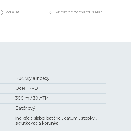
Zdieľať
Pridať do zoznamu želaní
615 €
Ručičky a indexy
Oceľ , PVD
300 m / 30 ATM
Batériový
indikácia slabej batérie , dátum , stopky ,
skrutkovacia korunka