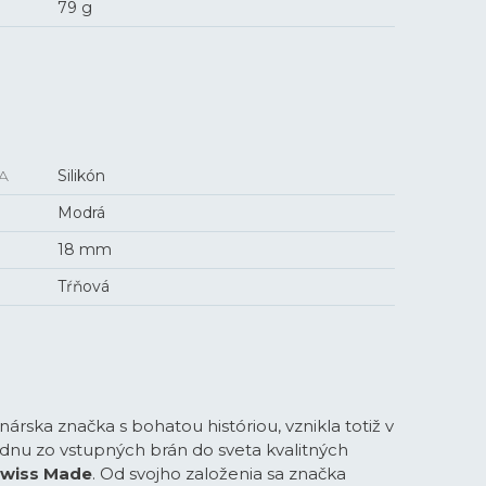
79 g
A
Silikón
Modrá
18 mm
Tŕňová
inárska značka s bohatou históriou, vznikla totiž v
jednu zo vstupných brán do sveta kvalitných
wiss Made
. Od svojho založenia sa značka