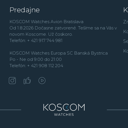
Predajne
K
KOSCOM Watches Avion Bratislava
Z
Od 1.8.2026 Dočasne zatvorené. Tešíme sa na Vás v
K
novom Koscome. Už čoskoro.
Telefón: + 421 917 744 981
Se
K
KOSCOM Watches Europa SC Banská Bystrica
Po - Ne od 9:00 do 21:00
Telefón: + 421 908 112 204