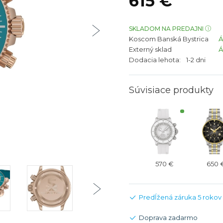
615 €
bíjateľný akumulátor
Batožina na odbavenie
Riadené GPS
Rado
Rado
TAG Heu
TAG Heu
SKLADOM NA PREDAJNI
Koscom Banská Bystrica
Všetky zn
Všetky z
Externý sklad
Dodacia lehota:
1-2 dni
Súvisiace produkty
570 €
650 
Predĺžená záruka 5 rokov
Doprava zadarmo