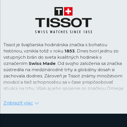
Tissot je švajčiarska hodinárska značka s bohatou
históriou, vznikla totiž v roku
1853
. Dnes tvorí jednu zo
vstupných brán do sveta kvalitných hodiniek s
označením
Swiss Made
. Od svojho založenia sa značka
sústredila na medzinárodné trhy a globálny dosah si
zachovala dodnes. Zároveň je Tissot známy množstvom
inovácií a tiež schopnosťou sa v čase prispôsobovať
situácii na trhu. Však aj jeho spojenie so značkou Omega
v roku 1930 do skupiny SSIH položilo s veľkým
predstihom základy oveľa neskôr sformované
Swatch
Zobraziť viac
Group
.
Vďaka tomu má Tissot dnes veľmi bohatú ponuku, ktorá
zahrňuje hodinky rôznych kategórií. Tissot samozrejme