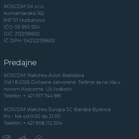
elegantné modely
Gentleman
, potápačské
Seastar
a
KOSCOM SK s.r.o.
ďalšie. Pri Tissote si svoje ideálne hodinky vyberie
Komárňanská 162
takmer každý.
947 01 Hurbanovo
IČO: 55 955 924
DIČ: 2122139602
IČ DPH: SK2122139602
Predajne
KOSCOM Watches Avion Bratislava
Od 1.8.2026 Dočasne zatvorené. Tešíme sa na Vás v
novom Koscome. Už čoskoro.
Telefón: + 421 917 744 981
KOSCOM Watches Europa SC Banská Bystrica
Po - Ne od 9:00 do 21:00
Telefón: + 421 908 112 204