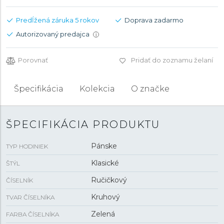
Predĺžená záruka 5 rokov
Doprava zadarmo
Autorizovaný predajca
i
Porovnať
Pridať do zoznamu želaní
Špecifikácia
Kolekcia
O značke
ŠPECIFIKÁCIA PRODUKTU
Pánske
TYP HODINIEK
Klasické
ŠTÝL
Ručičkový
ČÍSELNÍK
Kruhový
TVAR ČÍSELNÍKA
Zelená
FARBA ČÍSELNÍKA