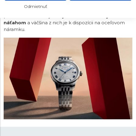
členením a jemným dizajnom. Celkový elegantný
Odmietnuť
dojem dotvárajú aj listové ručičky. Všetky modely
poháňa mechanický
strojček s automatickým
náťahom
a väčšina z nich je k dispozícii na oceľovom
náramku.