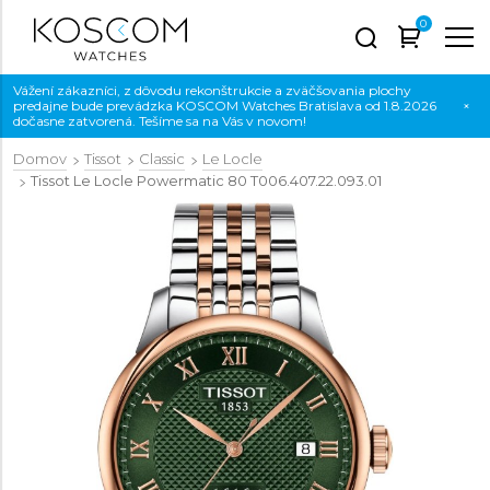
0
Vážení zákazníci, z dôvodu rekonštrukcie a zväčšovania plochy
predajne bude prevádzka KOSCOM Watches Bratislava od 1.8.2026
×
dočasne zatvorená. Tešíme sa na Vás v novom!
Domov
Tissot
Classic
Le Locle
Tissot Le Locle Powermatic 80
T006.407.22.093.01