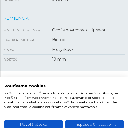
REMIENOK
Oceľ s povrchovou úpravou
MATERIÁL REMIENKA
Bicolor
FARBA REMIENKA
Motýliková
SPONA
19 mm
ROZTEČ
TISSOT CLASSIC LE LOCLE
Používame cookies
Modelová kolekcia Le Locle dostala svoje meno po
Môžeme ich umiestniť na analýzu údajov o našich návštevníkoch, na
zlepšenie našich webových stránok, zobrazovanie prispôsobeného
domovskom meste značky Tissot. V roku 2003 touto
obsahu a na poskytovanie skvelého zážitku z webových stránok. Pre
kolekciou výrobca oslávil
150. výročie
založenia značky.
viac informácií o cookies používame otvorené nastavenia.
Preto niet divu, že modely tejto kolekcie kladú dôraz na
eleganciu a špičkové spracovanie, vyznačujú sa
sofistikovaným prevedením číselníkov s originálnym
Povoliť všetko
Prispôsobiť nastavenia