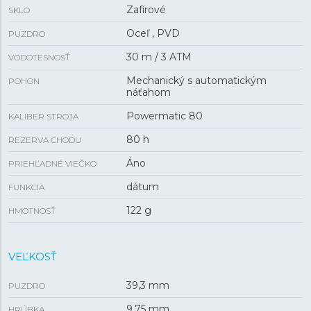
Zafírové
SKLO
Oceľ , PVD
PUZDRO
30 m / 3 ATM
VODOTESNOSŤ
Mechanický s automatickým
POHON
náťahom
Powermatic 80
KALIBER STROJA
80 h
REZERVA CHODU
Áno
PRIEHĽADNÉ VIEČKO
dátum
FUNKCIA
122 g
HMOTNOSŤ
VEĽKOSŤ
39,3 mm
PUZDRO
9,75 mm
HRÚBKA