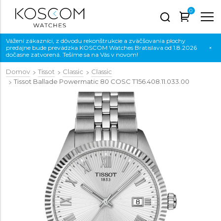
0
Vážení zákazníci, z dôvodu rekonštrukcie a zväčšovania plochy
predajne bude prevádzka KOSCOM Watches Bratislava od 1.8.2026
×
dočasne zatvorená. Tešíme sa na Vás v novom!
Domov
Tissot
Classic
Classic
Tissot Ballade Powermatic 80 COSC
T156.408.11.033.00