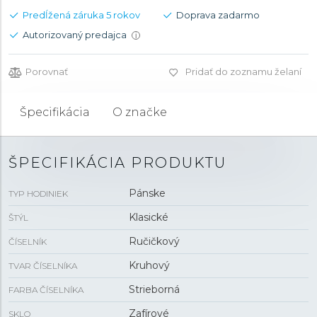
Predĺžená záruka 5 rokov
Doprava zadarmo
Autorizovaný predajca
i
Porovnať
Pridať do zoznamu želaní
Špecifikácia
O značke
ŠPECIFIKÁCIA PRODUKTU
Pánske
TYP HODINIEK
Klasické
ŠTÝL
Ručičkový
ČÍSELNÍK
Kruhový
TVAR ČÍSELNÍKA
Strieborná
FARBA ČÍSELNÍKA
Zafírové
SKLO