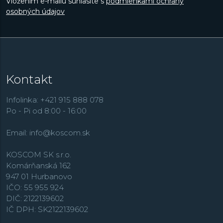
Vložením e-mailu súhlasíte s
podmienkami ochrany
osobných údajov
Kontakt
Infolinka: +421 915 888 078
Po - Pi od 8:00 - 16:00
Email:
info@koscom.sk
KOSCOM SK s.r.o.
Komárňanská 162
947 01 Hurbanovo
IČO: 55 955 924
DIČ: 2122139602
IČ DPH: SK2122139602