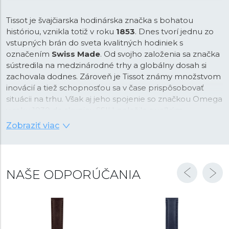
Tissot je švajčiarska hodinárska značka s bohatou
históriou, vznikla totiž v roku
1853
. Dnes tvorí jednu zo
vstupných brán do sveta kvalitných hodiniek s
označením
Swiss Made
. Od svojho založenia sa značka
sústredila na medzinárodné trhy a globálny dosah si
zachovala dodnes. Zároveň je Tissot známy množstvom
inovácií a tiež schopnosťou sa v čase prispôsobovať
situácii na trhu. Však aj jeho spojenie so značkou Omega
v roku 1930 do skupiny SSIH položilo s veľkým
predstihom základy oveľa neskôr sformované
Swatch
Zobraziť viac
Group
.
Vďaka tomu má Tissot dnes veľmi bohatú ponuku, ktorá
zahrňuje hodinky rôznych kategórií. Tissot samozrejme
NAŠE ODPORÚČANIA
ponúka modely inšpirované jeho bohatou históriou
(kolekcia
Heritage
alebo
Classic
), ale aj napríklad
hodinky, ktoré u iných značiek nebývajú veľmi obvyklé.
V rade
T-Pocket
ponúka Tissot klasické vreckové
hodinky, pri ktorých v histórii značka začínala, naopak