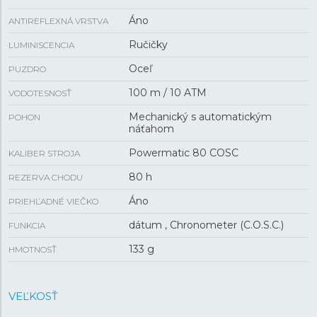
Áno
ANTIREFLEXNÁ VRSTVA
Ručičky
LUMINISCENCIA
Oceľ
PUZDRO
100 m / 10 ATM
VODOTESNOSŤ
Mechanický s automatickým
POHON
náťahom
Powermatic 80 COSC
KALIBER STROJA
80 h
REZERVA CHODU
Áno
PRIEHĽADNÉ VIEČKO
dátum , Chronometer (C.O.S.C.)
FUNKCIA
133 g
HMOTNOSŤ
VEĽKOSŤ