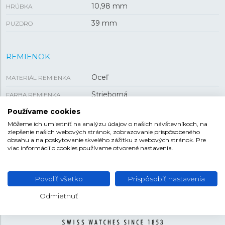
10,98 mm
HRÚBKA
39 mm
PUZDRO
REMIENOK
Oceľ
MATERIÁL REMIENKA
Strieborná
FARBA REMIENKA
20 mm
Používame cookies
ROZTEČ
Môžeme ich umiestniť na analýzu údajov o našich návštevníkoch, na
Motýliková
SPONA
zlepšenie našich webových stránok, zobrazovanie prispôsobeného
obsahu a na poskytovanie skvelého zážitku z webových stránok. Pre
viac informácií o cookies používame otvorené nastavenia.
Povoliť všetko
Prispôsobiť nastavenia
Odmietnuť