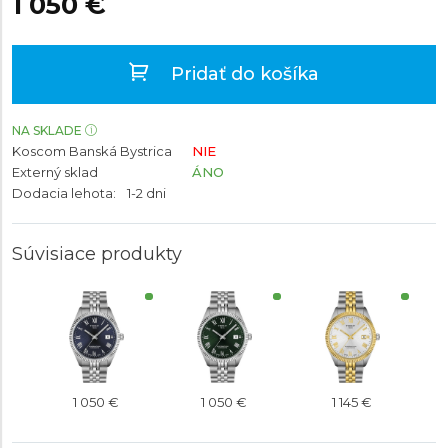
1 050 €
Pridať do košíka
NA SKLADE
Koscom Banská Bystrica
NIE
Externý sklad
ÁNO
Dodacia lehota:
1-2 dni
Súvisiace produkty
1 050 €
1 050 €
1 145 €