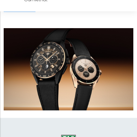
modelov značky. Hodinky majú operačný systém
Wear
Zobraziť viac
OS
od Google a sú kompatibilné so širokou paletou
inteligentných telefónov s operačnými systémami
Android alebo iOS
.
Do kategórie luxusných náramkových hodiniek potom
prinášajú funkcie ako
meranie srdcového tepu,
sledovanie športových aktivít
(vrátane špeciálneho
zamerania napríklad na golf, cyklistiku, plávanie a ďalšie
športy), možno ich využívať na
bezkontaktné platby
a
obsahujú kompas a barometer. Ide teda v tomto
ohľade o špičkové chytré hodinky, ktoré k moderným
funkciám pridávajú štýl a kvalitu spracovania tradičnej
hodinárskej značky. Modely navyše TAG Heuer neustále
vylepšuje. Aktuálne sú k dispozícii vo štvrtej generácii E4
a to s puzdrami s priemerom 42 alebo 45 milimetrov, v
oceli (voliteľne s PVD povrchovou úpravou vo farbe
ružového zlata) alebo titánu s čiernou DLC vrstvou.