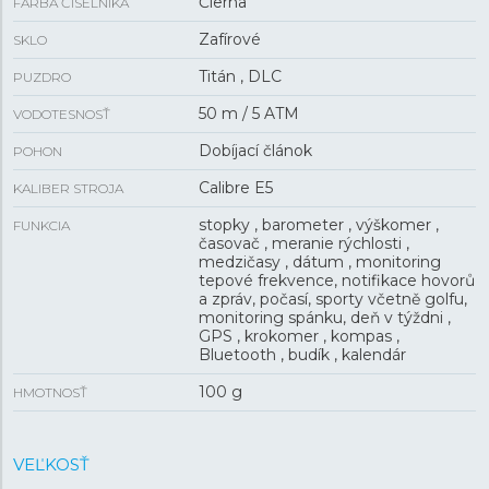
Čierna
FARBA ČÍSELNÍKA
Zafírové
SKLO
Titán , DLC
PUZDRO
50 m / 5 ATM
VODOTESNOSŤ
Dobíjací článok
POHON
Calibre E5
KALIBER STROJA
stopky , barometer , výškomer ,
FUNKCIA
časovač , meranie rýchlosti ,
medzičasy , dátum , monitoring
tepové frekvence, notifikace hovorů
a zpráv, počasí, sporty včetně golfu,
monitoring spánku, deň v týždni ,
GPS , krokomer , kompas ,
Bluetooth , budík , kalendár
100 g
HMOTNOSŤ
VEĽKOSŤ