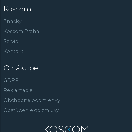
Koscom
Značky
Koscom Praha
Servis
Kontakt
O nákupe
GDPR
Reklamácie
Obchodné podmienky
Odstúpenie od zmluvy