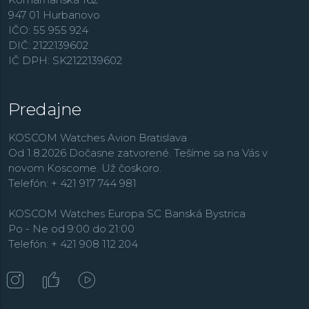
Firma vo svojej histórii predviedla množstvo
947 01 Hurbanovo
inovatívnych konceptov, ako napríklad hodinky s
IČO: 55 955 924
prenosom síl pomocou remeňov namiesto ozubených
DIČ: 2122139602
koliesok a v modernej dobe sa ako jedna z mála
IČ DPH: SK2122139602
veľkých hodinárskych značiek nebojí ani inteligentnej
elektroniky v podobe modelov
Connected
. Čím ďalej
častejšie sa ale tiež obzerá do svojej slávnej minulosti, a
Predajne
tak je dnes jej katalóg plný moderných interpretácií
legendárnych modelov. Ponuku potápačských hodiniek
KOSCOM Watches Avion Bratislava
s vodotesnosťou od 20 ATM ponúka kolekcia
Od 1.8.2026 Dočasne zatvorené. Tešíme sa na Vás v
Aquaracer
.
novom Koscome. Už čoskoro.
Telefón: + 421 917 744 981
KOSCOM Watches Europa SC Banská Bystrica
Po - Ne od 9:00 do 21:00
Telefón: + 421 908 112 204