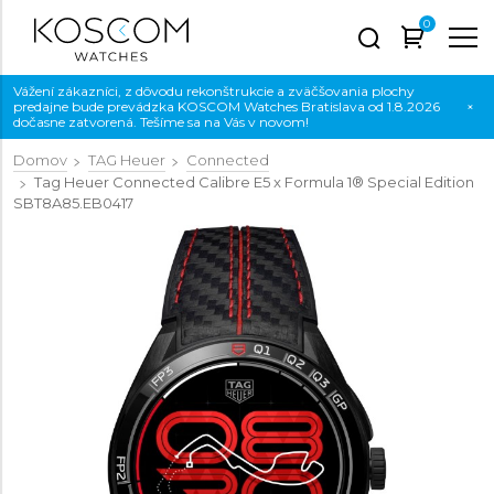
0
Vážení zákazníci, z dôvodu rekonštrukcie a zväčšovania plochy
predajne bude prevádzka KOSCOM Watches Bratislava od 1.8.2026
×
dočasne zatvorená. Tešíme sa na Vás v novom!
Domov
TAG Heuer
Connected
Tag Heuer Connected Calibre E5 x Formula 1® Special Edition
SBT8A85.EB0417