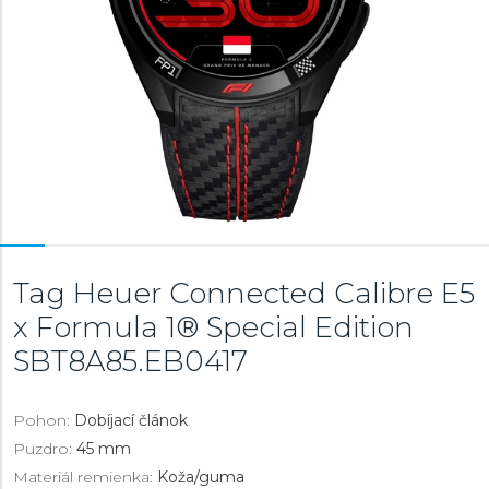
Tag Heuer Connected Calibre E5
x Formula 1® Special Edition
SBT8A85.EB0417
Pohon:
Dobíjací článok
Puzdro:
45 mm
Materiál remienka:
Koža/guma