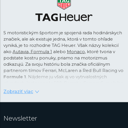
S motoristickým športom je spojená rada hodinárskych
značiek, ale ak existuje jedna, ktorá v tomto ohľade
vyniká, je to rozhodne TAG Heuer. Však názvy kolekcií
ako
Autavia
,
Formula 1
alebo
Monaco
, ktoré tvoria v
podstate kostru ponuky, priamo na motorizmus
odkazujú. Za svoju históriu bola značka oficiálnym
partnerom tímov Ferrari, McLaren a Red Bull Racing vo
Formule 1
. Nájdeme ju však aj vo vytrvalostných
závodoch, Indianapolis 500, Porsche Carrera Cup alebo
v čisto elektrickej sérii Formula E. Táto tradičná
Zobraziť viac
švajčiarska značka s koreňmi vo švajčiarskom
Saint-
Imier
založená v roku
1860
má samozrejme širší záber,
ale práve rôzne športové odvetvia, kde mohla
technickými vylepšeniami okrem iného pilovať presnosť
Newsletter
svojich hodiniek, sú jej doménou.