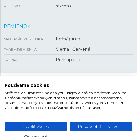
45 mm
PUZDRO
REMIENOK
Koža/guma
MATERIÁL REMIENKA
Čierna , Červená
FARBA REMIENKA
Preklápacia
SPONA
TAG HEUER CONNECTED
Používame cookies
Môžeme ich umiestniť na analýzu údajov o našich návštevníkoch, na
Vzhľadom na to, ako je história značky TAG Heuer
zlepšenie našich webových stránok, zobrazovanie prispôsobeného
spojená s inováciami, nie je prekvapujúce, že sa firma
obsahu a na poskytovanie skvelého zážitku z webových stránok. Pre
viac informácií o cookies používame otvorené nastavenia.
pustila aj do výroby dnes veľmi populárnych
inteligentných hodiniek
. Modely kolekcie Connected
majú teda namiesto číselníka
dotykový displej
, na
Povoliť všetko
Prispôsobiť nastavenia
ktorom si ale používateľ môže navoliť jednu z mnohých
digitálnych interpretácií číselníkov legendárnych
Odmietnuť