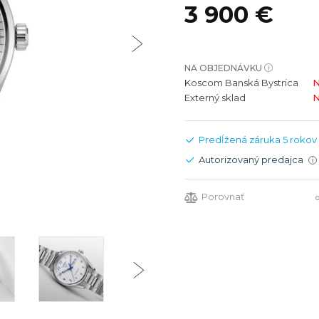
3 900 €
bíjateľný akumulátor
Batožina na odbavenie
Riadené GPS
Rado
Rado
TAG Heu
TAG Heu
Všetky zn
Všetky z
NA OBJEDNÁVKU
Koscom Banská Bystrica
N
Externý sklad
N
Predĺžená záruka 5 rokov
Autorizovaný predajca
i
Porovnať