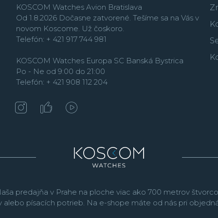
KOSCOM Watches Avion Bratislava
Matic a Hamilton Chro
Z
Od 1.8.2026 Dočasne zatvorené. Tešíme sa na Vás v
Seiko a Zenith, jedným
K
novom Koscome. Už čoskoro.
automatickým náťahom
Telefón: + 421 917 744 981
Se
Firma vo svojej históri
K
ako napríklad hodinky
KOSCOM Watches Europa SC Banská Bystrica
ozubených koliesok a v
Po - Ne od 9:00 do 21:00
hodinárskych značiek ne
Telefón: + 421 908 112 204
modelov
Connected
. Č
slávnej minulosti, a tak
legendárnych modelov.
vodotesnosťou od 20 
aša predajňa v Prahe na ploche viac ako 700 metrov štvorco
v alebo písacích potrieb. Na e-shope máte od nás pri objed