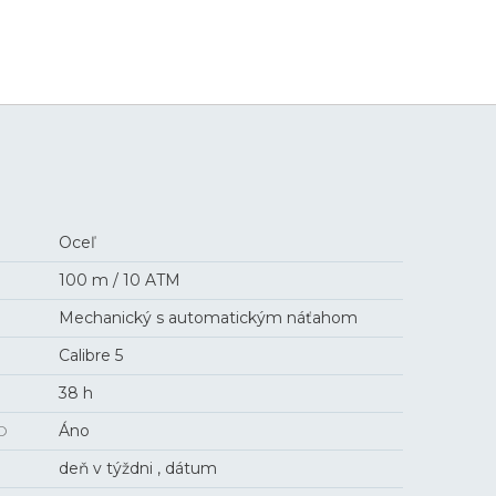
3 900 €
Oceľ
100 m / 10 ATM
Mechanický s automatickým náťahom
Calibre 5
38 h
O
Áno
deň v týždni , dátum