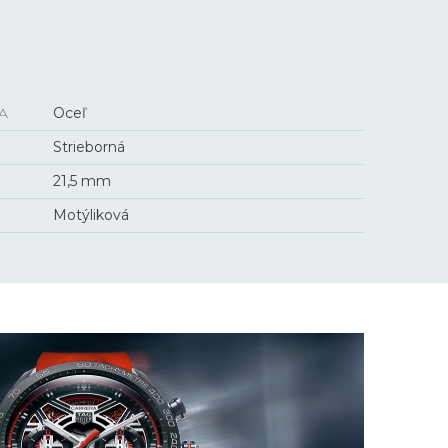
A
Oceľ
Strieborná
21,5 mm
Motýliková