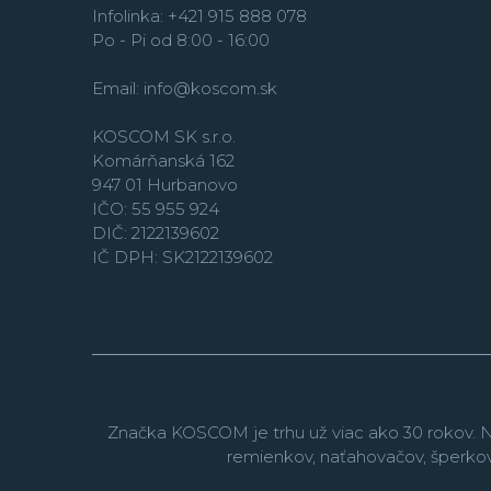
Infolinka: +421 915 888 078
Po - Pi od 8:00 - 16:00
Email:
info@koscom.sk
KOSCOM SK s.r.o.
Komárňanská 162
947 01 Hurbanovo
IČO: 55 955 924
DIČ: 2122139602
IČ DPH: SK2122139602
Značka KOSCOM je trhu už viac ako 30 rokov. N
remienkov, naťahovačov, šperko