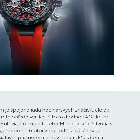
 je spojená rada hodinárskych značiek, ale ak
 tomto ohľade vyniká, je to rozhodne TAG Heuer.
o
Autavia
,
Formula 1
alebo
Monaco
, ktoré tvoria v
, priamo na motorizmus odkazujú. Za svoju
iciálnym partnerom tímov Ferrari, McLaren a