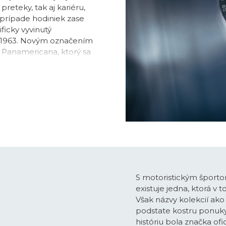
reteky, tak aj kariéru,
V prípade hodiniek zase
ficky vyvinutý
ku 1963. Novým označením
 Panamericana, ktorý sa
ali meno aj športové
e a extrémne náročné
a značka TAG Heuer je od
najmä na účastníckych
el.
hanické chronografy v
tóriu kolekcie, ale aj
. V prípade oboch verzií
chýbajú samozrejme modely
e
,
ani špeciálne
S motoristickým športom
eteky regát.
existuje jedna, ktorá v
Však názvy kolekcií ak
podstate kostru ponuky
históriu bola značka of