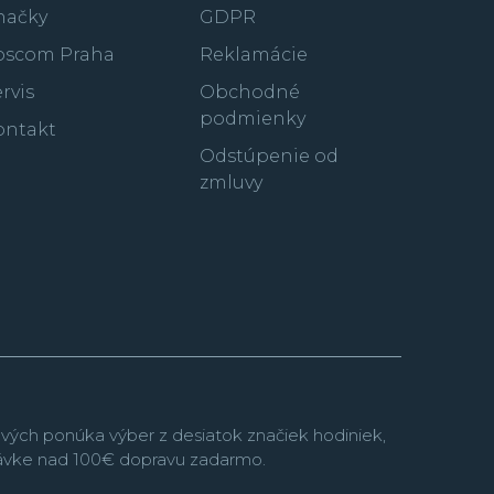
no-Matic popri konkurenčných hodinkách od
načky
GDPR
 z prvých mechanických chronografov s
oscom Praha
Reklamácie
 na svete.
rvis
Obchodné
i predviedla množstvo inovatívnych konceptov,
podmienky
ontakt
 s prenosom síl pomocou remeňov namiesto
 modernej dobe sa ako jedna z mála veľkých
Odstúpenie od
bojí ani inteligentnej elektroniky v podobe
zmluvy
ím ďalej častejšie sa ale tiež obzerá do svojej
 je dnes jej katalóg plný moderných interpretácií
 Ponuku potápačských hodiniek s
ATM ponúka kolekcia
Aquaracer
.
vých ponúka výber z desiatok značiek hodiniek,
návke nad 100€ dopravu zadarmo.