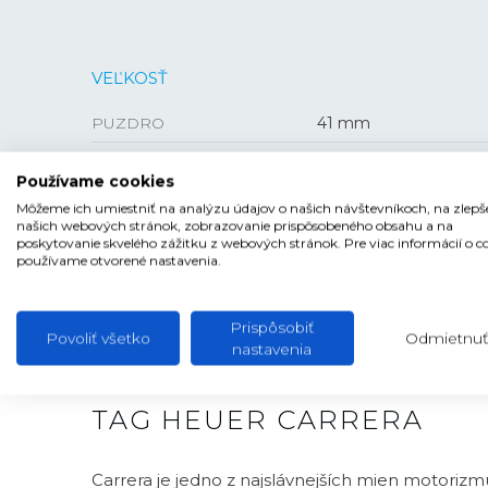
VEĽKOSŤ
PUZDRO
41 mm
HRÚBKA
12,3 mm
Používame cookies
Môžeme ich umiestniť na analýzu údajov o našich návštevníkoch, na zlepš
našich webových stránok, zobrazovanie prispôsobeného obsahu a na
poskytovanie skvelého zážitku z webových stránok. Pre viac informácií o c
používame otvorené nastavenia.
Prispôsobiť
Povoliť všetko
Odmietnuť
nastavenia
TAG HEUER CARRERA
Carrera je jedno z najslávnejších mien motorizm