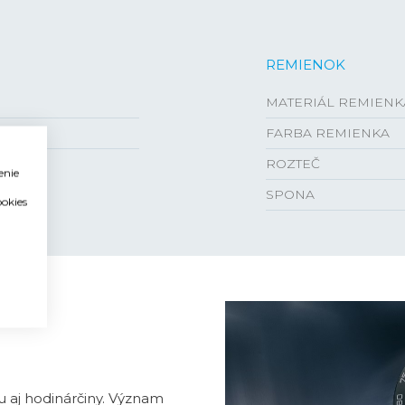
REMIENOK
MATERIÁL REMIENK
FARBA REMIENKA
ROZTEČ
enie
SPONA
ookies
u aj hodinárčiny. Význam