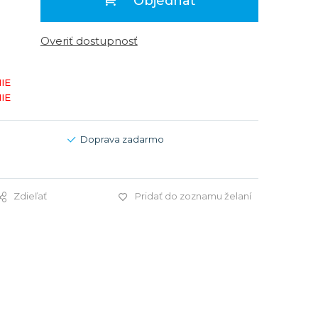
Objednať
Modré
Modré
er
er
Čierne
Čierne
Overiť dostupnosť
ačky
načky
Zelené
Červené
IE
Zelené
IE
Perleťové
Doprava zadarmo
Zdieľať
Pridať do zoznamu želaní