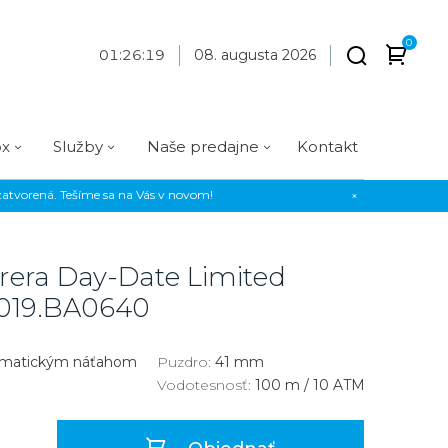
0
01
:
26
:
19
08. augusta 2026
ox
Služby
Naše predajne
Kontakt
atvorená. Tešíme sa na Vás v novom!
×
Praha
Prevedenie
Prevedenie
Osadenie
Materiál
Materiál
erky
Analógové
Analógové
Diamanty
Oceľ
Oceľ
rera Day-Date Limited
EE
Digitálne
Digitálne
Kamienky
Titán
Titán
19.BA0640
us Style
Okrúhle
Okrúhle
Keramika
Keramika
us Silver
Hranaté
Hranaté
Karbón
Zlato
omatickým náťahom
Puzdro:
41 mm
Vodotesnosť:
100 m / 10 ATM
Zlaté
Zlaté
Zlato
Strieborné
Strieborné
Bronz