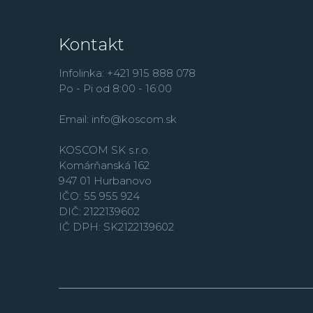
Kontakt
Infolinka: +421 915 888 078
Po - Pi od 8:00 - 16:00
Email:
info@koscom.sk
KOSCOM SK s.r.o.
Komárňanská 162
947 01 Hurbanovo
IČO: 55 955 924
DIČ: 2122139602
IČ DPH: SK2122139602