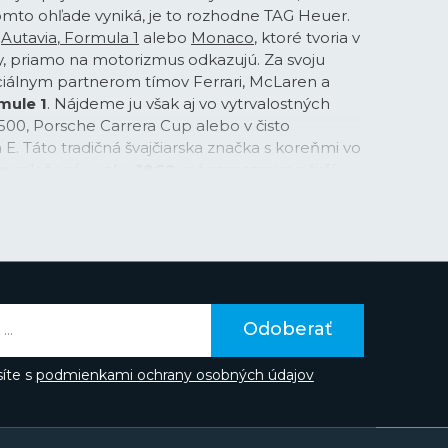
 tomto ohľade vyniká, je to rozhodne TAG Heuer.
o
Autavia
,
Formula 1
alebo
Monaco
, ktoré tvoria v
, priamo na motorizmus odkazujú. Za svoju
iciálnym partnerom tímov Ferrari, McLaren a
mule 1
. Nájdeme ju však aj vo vytrvalostných
500, Porsche Carrera Cup alebo v čisto
a E. Táto tradičná švajčiarska značka s koreňmi vo
er
založená v roku
1860
má samozrejme širší
 športové odvetvia, kde mohla technickými
o pilovať presnosť svojich hodiniek, sú jej
načka známa iba pod priezviskom svojho
 Heuer. V spomínanom roku firmu pred zánikom
Techniques d'Avant Garde, čím vznikol názov TAG
Odoberať
kto zrodená značka TAG Heuer patrí do
m predsedom predstavenstva firmy je však
íte s
podmienkami ochrany osobných údajov
kladateľa firmy Edouarda Heuera a autor
h designov a technických riešení.
kala značka inováciami, či už drobnými