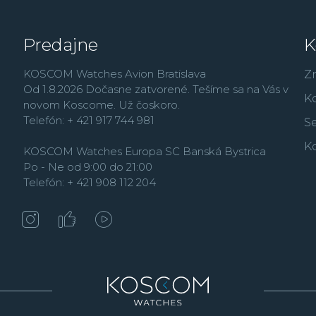
technickými vynálezmi,
palubných hodín pre aut
Predajne
K
kolekcia Autavia, v roku
Monaco
, ktorý bol sp
KOSCOM Watches Avion Bratislava
Matic a Hamilton Chro
Z
Od 1.8.2026 Dočasne zatvorené. Tešíme sa na Vás v
Seiko a Zenith, jedným
K
novom Koscome. Už čoskoro.
automatickým náťahom
Telefón: + 421 917 744 981
Se
Firma vo svojej históri
K
ako napríklad hodinky
KOSCOM Watches Europa SC Banská Bystrica
ozubených koliesok a v
Po - Ne od 9:00 do 21:00
hodinárskych značiek ne
Telefón: + 421 908 112 204
modelov
Connected
. Č
slávnej minulosti, a tak
legendárnych modelov.
vodotesnosťou od 20 