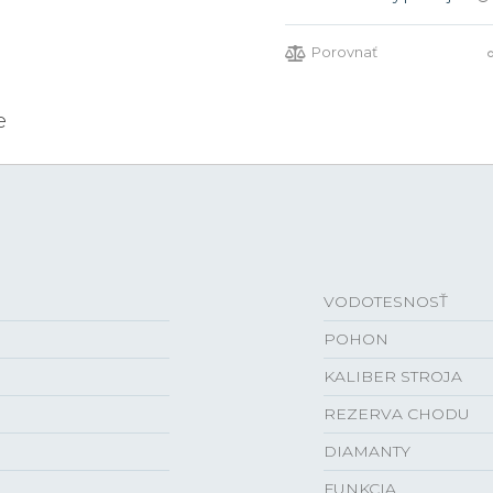
Porovnať
e
VODOTESNOSŤ
POHON
KALIBER STROJA
REZERVA CHODU
DIAMANTY
FUNKCIA