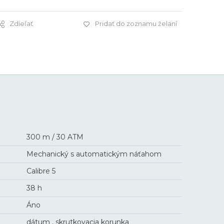
Zdieľať
Pridať do zoznamu želaní
4 400 €
300 m / 30 ATM
Mechanický s automatickým náťahom
Calibre 5
38 h
Áno
dátum , skrutkovacia korunka