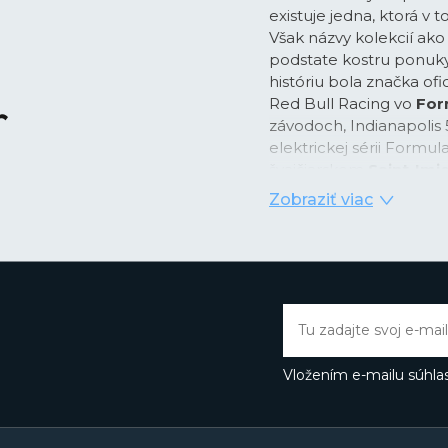
existuje jedna, ktorá v
Však názvy kolekcií ak
podstate kostru ponuky
históriu bola značka of
Red Bull Racing vo
For
závodoch, Indianapolis 
elektrickej sérii Formul
švajčiarskom
Saint-Imi
záber, ale práve rôzne
Zobraziť viac
vylepšeniami okrem inéh
doménou.
Až do roku 1985 bola z
zakladateľa, teda ako
zachránila spoločnosť 
Heuer. Od roku 1999 ta
koncernu LVMH. Čestný
Vložením e-mailu súhlas
Jack Heuer, pravnuk za
niekoľkých legendárnyc
Od svojho počiatku vyni