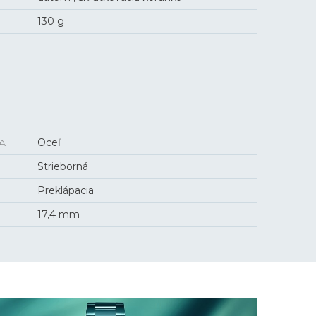
130 g
A
Oceľ
Strieborná
Preklápacia
17,4 mm