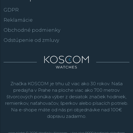
GDPR
Reklamácie
Obchodné podmienky
Odstúpenie od zmluvy
Značka KOSCOM je trhu už viac ako 30 rokov. Naša
predajňa v Prahe na ploche viac ako 700 metrov
štvorcových ponúka výber z desiatok značiek hodiniek,
remienkov, naťahovačov, šperkov alebo písacích potrieb.
Na e-shope máte od nás pri objednávke nad 100€
dopravu zadarmo.
copyright © 2026 Hodinky Koscom - viac ako 9000 hodiniek skladom