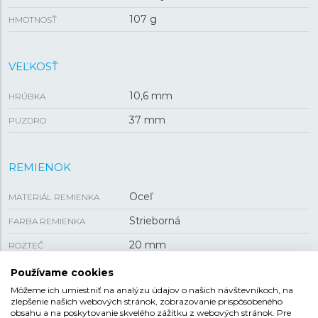
107 g
HMOTNOSŤ
VEĽKOSŤ
10,6 mm
HRÚBKA
37 mm
PUZDRO
REMIENOK
Oceľ
MATERIÁL REMIENKA
Strieborná
FARBA REMIENKA
20 mm
ROZTEČ
Preklápacia
SPONA
Používame cookies
Môžeme ich umiestniť na analýzu údajov o našich návštevníkoch, na
zlepšenie našich webových stránok, zobrazovanie prispôsobeného
obsahu a na poskytovanie skvelého zážitku z webových stránok. Pre