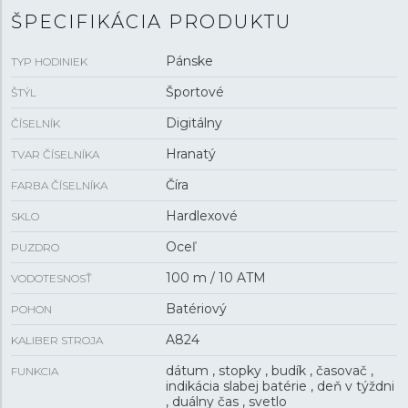
ŠPECIFIKÁCIA PRODUKTU
Pánske
TYP HODINIEK
Športové
ŠTÝL
Digitálny
ČÍSELNÍK
Hranatý
TVAR ČÍSELNÍKA
Číra
FARBA ČÍSELNÍKA
Hardlexové
SKLO
Oceľ
PUZDRO
100 m / 10 ATM
VODOTESNOSŤ
Batériový
POHON
A824
KALIBER STROJA
dátum , stopky , budík , časovač ,
FUNKCIA
indikácia slabej batérie , deň v týždni
, duálny čas , svetlo