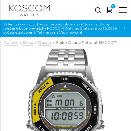
0
Vážení zákazníci, z dôvodu rekonštrukcie a zväčšovania plochy
predajne bude prevádzka KOSCOM Watches Bratislava od 1.8.2026
×
dočasne zatvorená. Tešíme sa na Vás v novom!
Domov
Seiko
Quartz
Seiko Quartz Rotocall
SMGG17P1