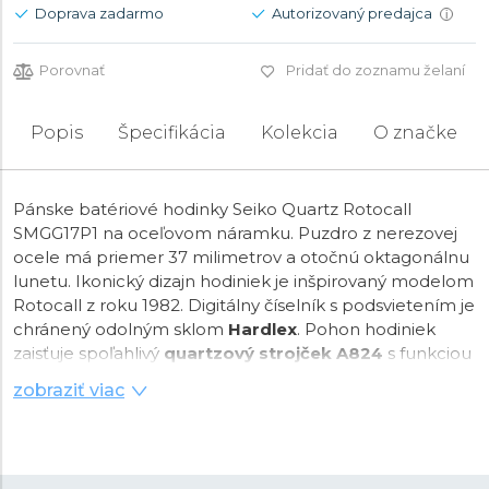
Doprava zadarmo
Autorizovaný predajca
i
Porovnať
Pridať do zoznamu želaní
Popis
Špecifikácia
Kolekcia
O značke
Pánske batériové hodinky Seiko Quartz Rotocall
SMGG17P1 na oceľovom náramku. Puzdro z nerezovej
ocele má priemer 37 milimetrov a otočnú oktagonálnu
lunetu. Ikonický dizajn hodiniek je inšpirovaný modelom
Rotocall z roku 1982. Digitálny číselník s podsvietením je
chránený odolným sklom
Hardlex
. Pohon hodiniek
zaisťuje spoľahlivý
quartzový strojček A824
s funkciou
dátumu, dňa v týždni, budíka, timera, stopiek, duálneho
zobraziť viac
času, indikácie slabej batérie a 24-hodinového formátu
času. Vodotesnosť hodiniek je
10 ATM
a je teda vhodná
na kúpanie alebo šnorchlovanie.