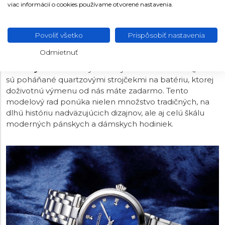
SEIKO QUARTZ
viac informácií o cookies používame otvorené nastavenia.
Keď japonská značka Seiko v
roku 1969
predstavila v
Tokiu svetu vôbec prvé quartzové hodinky s názvom
Povoliť všetko
Prispôsobiť nastavenia
Seiko Quartz Astron
, spôsobila tým doslova menšiu
Odmietnuť
revolúciu v hodinárine, pretože vyrobila
najpresnejšie
hodinky sveta.
Všetky hodinky z kolekcie Seiko Quartz
sú poháňané quartzovými strojčekmi na batériu, ktorej
doživotnú výmenu od nás máte zadarmo. Tento
modelový rad ponúka nielen množstvo tradičných, na
dlhú históriu nadväzujúcich dizajnov, ale aj celú škálu
moderných pánskych a dámskych hodiniek.