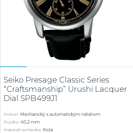
Seiko Presage Classic Series
“Craftsmanship” Urushi Lacquer
Dial
SPB499J1
Pohon:
Mechanický s automatickým náťahom
Puzdro:
40,2 mm
Materiál remienka:
Koža