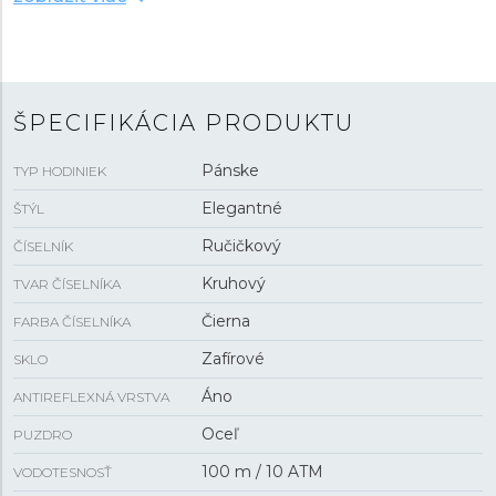
Pohon hodiniek zaisťuje mechanický
stroj 6R5H s
automatickým náťahom
a rezervou chodu približne
72 hodín
. Tento manufaktúrny strojček s funkciou
hackingu
je možné v prípade potreby naťahovať aj
ručne pomocou signovanej korunky. Vodotesnosť
ŠPECIFIKÁCIA PRODUKTU
hodiniek je
10 ATM
a je teda vhodná na kúpanie alebo
šnorchlovanie.
Pánske
TYP HODINIEK
Elegantné
ŠTÝL
Ručičkový
ČÍSELNÍK
Kruhový
TVAR ČÍSELNÍKA
Čierna
FARBA ČÍSELNÍKA
Zafírové
SKLO
Áno
ANTIREFLEXNÁ VRSTVA
Oceľ
PUZDRO
100 m / 10 ATM
VODOTESNOSŤ