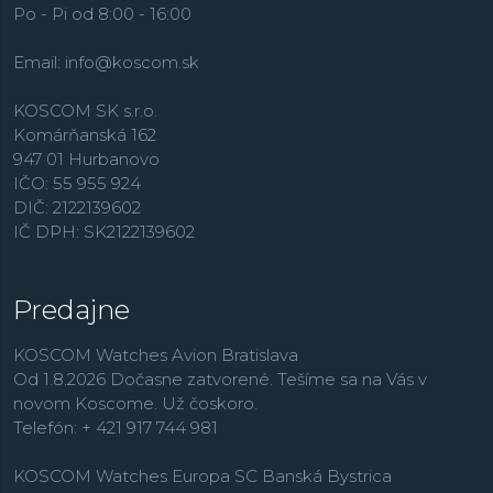
Po - Pi od 8:00 - 16:00
pripomína rada výročných limitovaných edícií.
Hodinky Seiko sú dostupné v mnohých klasických aj
Email:
info@koscom.sk
nových dizajnoch a ľahko sa prispôsobia Vášmu
životnému štýlu. Značka Seiko vo svojom portfóliu
KOSCOM SK s.r.o.
ponúka športové a odolné modely z rady
Prospex
,
Komárňanská 162
elegantné a spoločenské
Presage
, luxusnú kolekciu
947 01 Hurbanovo
King Seiko
, GPS technológiu riadenú a solárne
IČO: 55 955 924
napájanú kolekciu
Astron
či populárnu radu
DIČ: 2122139602
automatických hodiniek
Seiko 5 Sports
alebo kolekciu
IČ DPH: SK2122139602
Solar
so solárnym napájaním.
Predajne
KOSCOM Watches Avion Bratislava
Od 1.8.2026 Dočasne zatvorené. Tešíme sa na Vás v
novom Koscome. Už čoskoro.
Telefón: + 421 917 744 981
KOSCOM Watches Europa SC Banská Bystrica