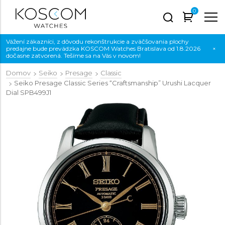
0
Vážení zákazníci, z dôvodu rekonštrukcie a zväčšovania plochy
predajne bude prevádzka KOSCOM Watches Bratislava od 1.8.2026
×
dočasne zatvorená. Tešíme sa na Vás v novom!
Domov
Seiko
Presage
Classic
Seiko Presage Classic Series “Craftsmanship” Urushi Lacquer
Dial
SPB499J1