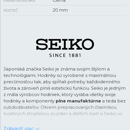
Čierna
FARBA REMIENKA
20 mm
ROZTEČ
Japonská značka Seiko je známa svojim štýlom a
technológiami. Hodinky sú vyrobené s maximálnou
precíznosťou tak, aby spĺňali potreby každodenného
života a zároveň plnili estetickú funkciu. Seiko je jedným
z mála výrobcov hodiniek, ktorý vyrába všetky svoje
hodinky a komponenty
plne manufaktúrne
a teda bez
subdodávateľov. Okrem prepracovaných číselníkov,
kvalitných strojčekov, puzdier a ďalších častí si Seiko vo
svojich továrňach vyrába napr. i mazivá používané v
hodinkách alebo luminiscenčné nátery. Maximálna
Zobraziť viac