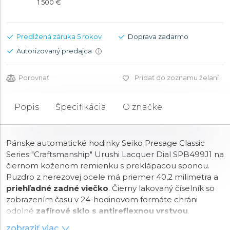
1 500 €
Predĺžená záruka 5 rokov
Doprava zadarmo
Autorizovaný predajca
i
Porovnať
Pridať do zoznamu želaní
Popis
Špecifikácia
O značke
Pánske automatické hodinky Seiko Presage Classic
Series "Craftsmanship" Urushi Lacquer Dial SPB499J1 na
čiernom koženom remienku s preklápacou sponou.
Puzdro z nerezovej ocele má priemer 40,2 milimetra a
priehľadné zadné viečko
. Čierny lakovaný číselník so
zobrazením času v 24-hodinovom formáte chráni
odolné
zafírové sklo s antireflexnou vrstvou
.
Zakončenie sekundovej ručičky je v tvare polmesiaca.
zobraziť viac