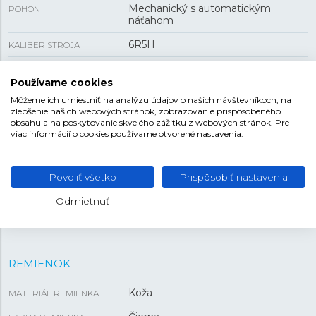
Mechanický s automatickým
POHON
náťahom
6R5H
KALIBER STROJA
72 h
REZERVA CHODU
Používame cookies
Áno
PRIEHĽADNÉ VIEČKO
Môžeme ich umiestniť na analýzu údajov o našich návštevníkoch, na
zlepšenie našich webových stránok, zobrazovanie prispôsobeného
87 g
HMOTNOSŤ
obsahu a na poskytovanie skvelého zážitku z webových stránok. Pre
viac informácií o cookies používame otvorené nastavenia.
VEĽKOSŤ
Povoliť všetko
Prispôsobiť nastavenia
40,2 mm
PUZDRO
Odmietnuť
12,1 mm
HRÚBKA
REMIENOK
Koža
MATERIÁL REMIENKA