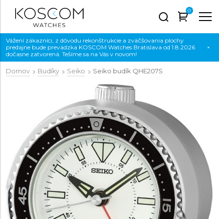
0
Vážení zákazníci, z dôvodu rekonštrukcie a zväčšovania plochy
predajne bude prevádzka KOSCOM Watches Bratislava od 1.8.2026
×
dočasne zatvorená. Tešíme sa na Vás v novom!
Domov
Budíky
Seiko
Seiko budík
QHE207S