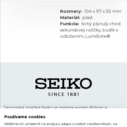
Rozmery:
104 x 97 x 55 mm
Materiál:
plast
Funkcia:
tichý plynulý chod
sekundovej ručičky, budík s
odložením, LumiBrite®
Japonská značka Seiko je známa svojim štýlom a
technológiami. Hodinky sú vyrobené s maximálnou
Používame cookies
precíznosťou tak, aby spĺňali potreby každodenného
Môžeme ich umiestniť na analýzu údajov o našich návštevníkoch, na
života a zároveň plnili estetickú funkciu. Seiko je jedným