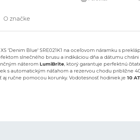
O značke
NXS 'Denim Blue' SRE021K1 na oceľovom náramku s prekláp
 efektom slnečného brusu a indikáciou dňa a dátumu chráni
scenčným náterom
LumiBrite
, ktorý garantuje perfektnú čit
ček s automatickým náťahom a rezervou chodu približne 40 
ť aj ručne pomocou korunky. Vodotesnosť hodiniek je
10 A