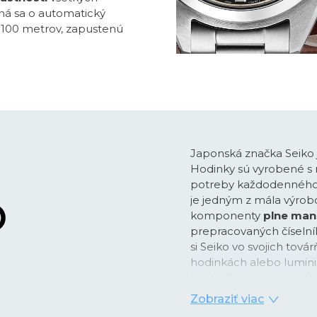
dná sa o automatický
 100 metrov, zapustenú
Japonská značka Seiko 
Hodinky sú vyrobené s 
potreby každodenného ži
je jedným z mála výrobc
komponenty
plne man
prepracovaných číselníko
si Seiko vo svojich tová
hodinkách alebo lumini
kontrola procesu výroby
Zobraziť viac
Zakladateľ Seiko Kintaro