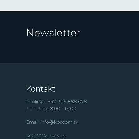
Newsletter
Kontakt
Infolinka: +421 915 888 078
Po - Pi od 8:00 - 16:00
Email:
info@koscom.sk
KOSCOM SK s.r.o.