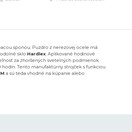
370 €
acou sponou. Puzdro z nerezovej ocele má
 odolné sklo
Hardlex
. Aplikované hodinové
ateľnosť za zhoršených svetelných podmienok.
hodín. Tento manufaktúrny strojček s funkciou
TM
a sú teda vhodné na kúpanie alebo