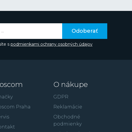
 rokov, založil vlastnú spoločnosť „K. Hattori” s
oobchodným predajom hodiniek. V roku 1892
túru na výrobu vlastných hodín a neskôr i
„Seikosha”. V japončine má výraz „Seiko”
núta
alebo
úspech
, zatiaľ čo „sha” znamená
Odoberať
 sa časom úplne osamostatniť a vyrábať si všetky
tnými silami. Počet hodinárskych inovácií,
íte s
podmienkami ochrany osobných údajov
priebehu viac ako 100ročnej existencie je
ungovala a je dodnes inšpiráciou. V roku 1913
avil prvé japonské náramkové hodinky s názvom
ovú éru. V roku 2024 značka oslavuje
100 rokov
kových hodiniek s nápisom Seiko na číselníku.
tento rok pripomína rada výročných
oscom
O nákupe
pné v mnohých klasických aj nových dizajnoch a
načky
GDPR
ášmu životnému štýlu. Značka Seiko vo svojom
oscom Praha
Reklamácie
ové a odolné modely z rady
Prospex
, elegantné
e
, luxusnú kolekciu
King Seiko
, GPS technológiu
rvis
Obchodné
janú kolekciu
Astron
či populárnu radu
podmienky
ontakt
k
Seiko 5 Sports
alebo kolekciu
Solar
so