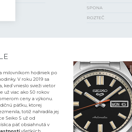
SPONA
ROZTEČ
LE
 milovníkom hodiniek po
odinky. V roku 2019 sa
keď vnieslo svieži vietor
e už viac ako 50 rokov
omerom ceny a výkonu.
adičnú päťku, ktorej
menila, totiž nahradila jej
ce Seiko 5 už od
slica päť obsiahnutá v
lastností
všetkých