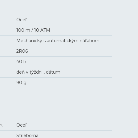
Oceľ
100 m / 10 ATM
Mechanický s automatickým náťahom
2R06
40 h
deň v týždni , dátum
90 g
A
Oceľ
Strieborná