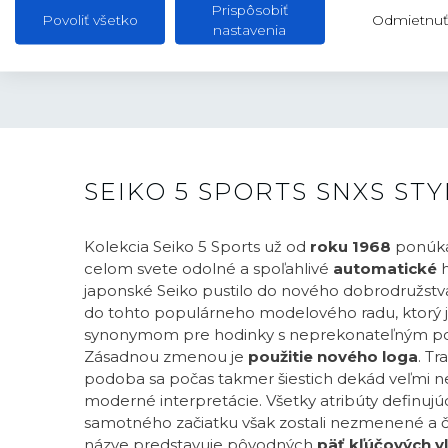
Prispôsobiť
Povoliť všetko
Odmietnuť
nastavenia
SEIKO 5 SPORTS SNXS STY
Kolekcia Seiko 5 Sports už od
roku 1968
ponúka
celom svete odolné a spoľahlivé
automatické
h
japonské Seiko pustilo do nového dobrodružstva, 
do tohto populárneho modelového radu, ktorý j
synonymom pre hodinky s neprekonateľným p
Zásadnou zmenou je
použitie nového loga
. Tr
podoba sa počas takmer šiestich dekád veľmi nez
moderné interpretácie. Všetky atribúty definujú
samotného začiatku však zostali nezmenené a čí
názve predstavuje pôvodných
päť kľúčových v