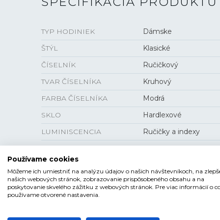
ŠPECIFIKÁCIA PRODUKTU
TYP HODINIEK
Dámske
ŠTÝL
Klasické
ČÍSELNÍK
Ručičkový
TVAR ČÍSELNÍKA
Kruhový
FARBA ČÍSELNÍKA
Modrá
SKLO
Hardlexové
LUMINISCENCIA
Ručičky a indexy
Používame cookies
Môžeme ich umiestniť na analýzu údajov o našich návštevníkoch, na zlepš
VEĽKOSŤ
našich webových stránok, zobrazovanie prispôsobeného obsahu a na
poskytovanie skvelého zážitku z webových stránok. Pre viac informácií o c
používame otvorené nastavenia.
PUZDRO
32 mm
HRÚBKA
11,4 mm