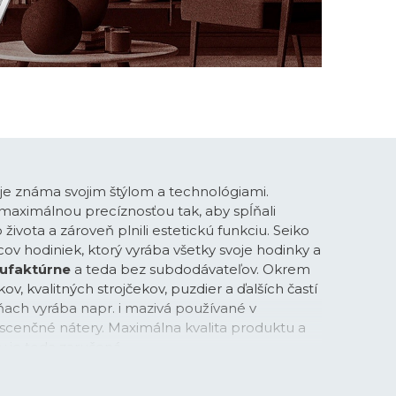
je známa svojim štýlom a technológiami.
maximálnou precíznosťou tak, aby spĺňali
vota a zároveň plnili estetickú funkciu. Seiko
ov hodiniek, ktorý vyrába všetky svoje hodinky a
ufaktúrne
a teda bez subdodávateľov. Okrem
v, kvalitných strojčekov, puzdier a ďalších častí
rňach vyrába napr. i mazivá používané v
scenčné nátery. Maximálna kvalita produktu a
 je teda zaručená.
 Hattori sa narodil v centre Tokia v roku 1860. V