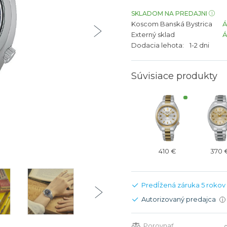
bíjateľný akumulátor
Batožina na odbavenie
Riadené GPS
Rado
Rado
SKLADOM NA PREDAJNI
Koscom Banská Bystrica
TAG Heu
TAG Heu
Externý sklad
Všetky zn
Všetky z
Dodacia lehota:
1-2 dni
Súvisiace produkty
410 €
370 
Predĺžená záruka 5 rokov
Autorizovaný predajca
i
Porovnať