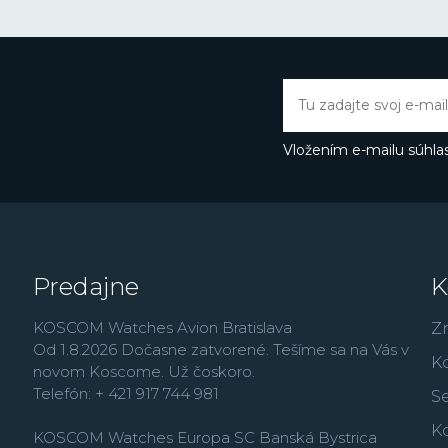
roku 1881, vo veku iba 21
veľkoobchodným i mal
založil vlastnú manufak
hodiniek, ktorú nazval 
významy:
vynikajúci
,
mi
dom
. Jeho cieľom bolo
komponenty a časti vlas
Vložením e-mailu súhlas
patentov a prvenstvo v 
dôkazom, že táto vízia f
Kintaro Hattori predst
Laurel, ktorými začal n
od vzniku
prvých náram
Túto významnú udalosť 
Predajne
K
limitovaných edícií.
KOSCOM Watches Avion Bratislava
Hodinky Seiko sú dostu
Z
Od 1.8.2026 Dočasne zatvorené. Tešíme sa na Vás v
ľahko sa prispôsobia V
K
novom Koscome. Už čoskoro.
portfóliu ponúka šport
Telefón: + 421 917 744 981
a spoločenské
Presag
Se
riadenú a solárne napá
K
KOSCOM Watches Europa SC Banská Bystrica
automatických hodinie