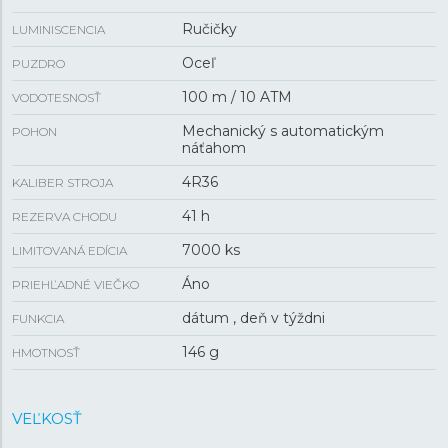
Ručičky
LUMINISCENCIA
Oceľ
PUZDRO
100 m / 10 ATM
VODOTESNOSŤ
Mechanický s automatickým
POHON
náťahom
4R36
KALIBER STROJA
41 h
REZERVA CHODU
7000 ks
LIMITOVANÁ EDÍCIA
Áno
PRIEHĽADNÉ VIEČKO
dátum , deň v týždni
FUNKCIA
146 g
HMOTNOSŤ
VEĽKOSŤ