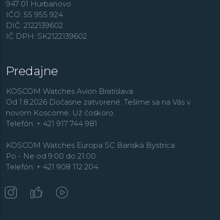
947 01 Hurbanovo
IČO: 55 955 924
DIČ: 2122139602
IČ DPH: SK2122139602
Predajne
KOSCOM Watches Avion Bratislava
Od 1.8.2026 Dočasne zatvorené. Tešíme sa na Vás v
novom Koscome. Už čoskoro.
Telefón: + 421 917 744 981
KOSCOM Watches Europa SC Banská Bystrica
Po - Ne od 9:00 do 21:00
Telefón: + 421 908 112 204