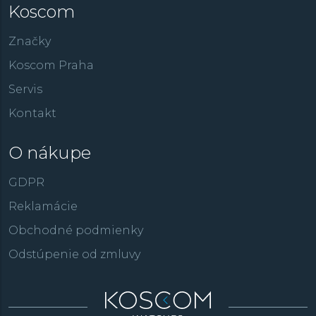
Koscom
Značky
Koscom Praha
Servis
Kontakt
O nákupe
GDPR
Reklamácie
Obchodné podmienky
Odstúpenie od zmluvy