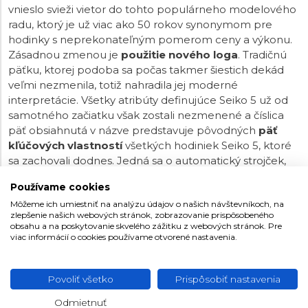
vnieslo svieži vietor do tohto populárneho modelového
radu, ktorý je už viac ako 50 rokov synonymom pre
hodinky s neprekonateľným pomerom ceny a výkonu.
Zásadnou zmenou je
použitie nového loga
. Tradičnú
päťku, ktorej podoba sa počas takmer šiestich dekád
veľmi nezmenila, totiž nahradila jej moderné
interpretácie. Všetky atribúty definujúce Seiko 5 už od
samotného začiatku však zostali nezmenené a číslica
päť obsiahnutá v názve predstavuje pôvodných
päť
kľúčových vlastností
všetkých hodiniek Seiko 5, ktoré
sa zachovali dodnes. Jedná sa o automatický strojček,
ukazovateľ dňa a dátumu, vodotesnosť 100 metrov,
Používame cookies
zapustenú korunku a odolné puzdro s náramkom.
Môžeme ich umiestniť na analýzu údajov o našich návštevníkoch, na
Modely Seiko 5 Sports Field Style sú inšpirované
zlepšenie našich webových stránok, zobrazovanie prispôsobeného
vojenskými a pilotnými hodinkami. Vynikajú teda
obsahu a na poskytovanie skvelého zážitku z webových stránok. Pre
perfektnou čitateľnosťou a odolnosťou.
viac informácií o cookies používame otvorené nastavenia.
Povoliť všetko
Prispôsobiť nastavenia
Odmietnuť