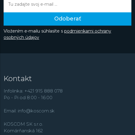
Odoberať
Vložením e-mailu súhlasíte s
podmienkami ochrany
osobných údajov
Kontakt
Infolinka: +421 915 888 078
Po - Pi od 8:00 - 16:00
Email:
info@koscom.sk
KOSCOM SK s.r.o.
Komárňanská 162