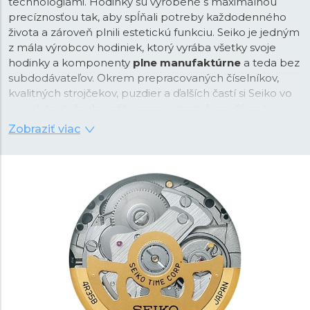
technológiami. Hodinky sú vyrobené s maximálnou
precíznosťou tak, aby spĺňali potreby každodenného
života a zároveň plnili estetickú funkciu. Seiko je jedným
z mála výrobcov hodiniek, ktorý vyrába všetky svoje
hodinky a komponenty
plne manufaktúrne
a teda bez
subdodávateľov. Okrem prepracovaných číselníkov,
kvalitných strojčekov, puzdier a ďalších častí si Seiko vo
svojich továrňach vyrába napr. i mazivá používané v
hodinkách alebo luminiscenčné nátery. Maximálna
Zobraziť viac
kvalita produktu a kontrola procesu výroby je teda
zaručená.
Zakladateľ Seiko Kintaro Hattori sa narodil v centre
Tokia v roku 1860. V roku 1881, vo veku iba 21 rokov,
založil vlastnú spoločnosť „K. Hattori” s
veľkoobchodným i maloobchodným predajom
hodiniek. V roku 1892 založil vlastnú manufaktúru na
výrobu vlastných hodín a neskôr i hodiniek, ktorú nazval
„Seikosha”. V japončine má výraz „Seiko” významy:
vynikajúci
,
minúta
alebo
úspech
, zatiaľ čo „sha”
znamená
dom
. Jeho cieľom bolo sa časom úplne