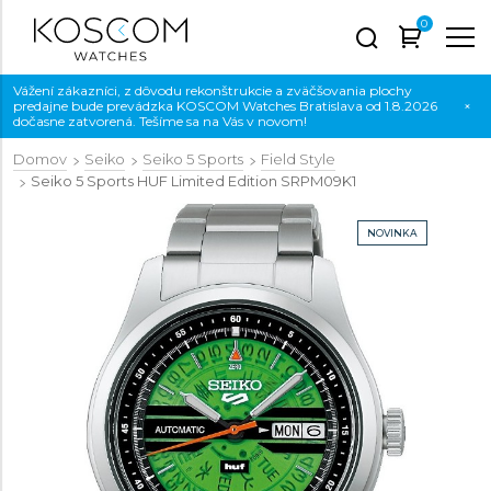
0
Vážení zákazníci, z dôvodu rekonštrukcie a zväčšovania plochy
predajne bude prevádzka KOSCOM Watches Bratislava od 1.8.2026
×
dočasne zatvorená. Tešíme sa na Vás v novom!
Domov
Seiko
Seiko 5 Sports
Field Style
Seiko 5 Sports HUF Limited Edition
SRPM09K1
NOVINKA