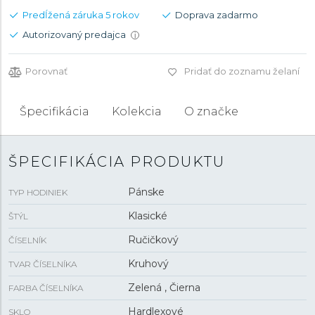
Predĺžená záruka 5 rokov
Doprava zadarmo
Autorizovaný predajca
i
Porovnať
Pridať do zoznamu želaní
Špecifikácia
Kolekcia
O značke
ŠPECIFIKÁCIA PRODUKTU
Pánske
TYP HODINIEK
Klasické
ŠTÝL
Ručičkový
ČÍSELNÍK
Kruhový
TVAR ČÍSELNÍKA
Zelená , Čierna
FARBA ČÍSELNÍKA
Hardlexové
SKLO