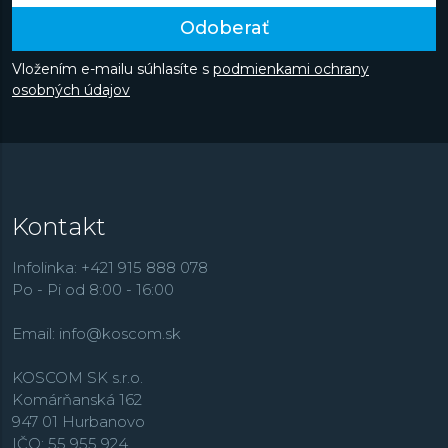
Odoberať
Vložením e-mailu súhlasíte s
podmienkami ochrany
osobných údajov
Kontakt
Infolinka: +421 915 888 078
Po - Pi od 8:00 - 16:00
Email:
info@koscom.sk
KOSCOM SK s.r.o.
Komárňanská 162
947 01 Hurbanovo
IČO: 55 955 924