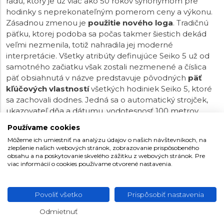
radu, ktorý je už viac ako 50 rokov synonymom pre
hodinky s neprekonateľným pomerom ceny a výkonu.
Zásadnou zmenou je
použitie nového loga
. Tradičnú
päťku, ktorej podoba sa počas takmer šiestich dekád
veľmi nezmenila, totiž nahradila jej moderné
interpretácie. Všetky atribúty definujúce Seiko 5 už od
samotného začiatku však zostali nezmenené a číslica
päť obsiahnutá v názve predstavuje pôvodných
päť
kľúčových vlastností
všetkých hodiniek Seiko 5, ktoré
sa zachovali dodnes. Jedná sa o automatický strojček,
ukazovateľ dňa a dátumu, vodotesnosť 100 metrov,
zapustenú korunku a odolné puzdro s náramkom.
Používame cookies
Modely Seiko 5 Sports Field Style sú inšpirované
Môžeme ich umiestniť na analýzu údajov o našich návštevníkoch, na
vojenskými a pilotnými hodinkami. Vynikajú teda
zlepšenie našich webových stránok, zobrazovanie prispôsobeného
perfektnou čitateľnosťou a odolnosťou.
obsahu a na poskytovanie skvelého zážitku z webových stránok. Pre
viac informácií o cookies používame otvorené nastavenia.
Povoliť všetko
Prispôsobiť nastavenia
Odmietnuť