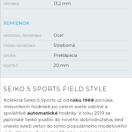
13,2 mm
HRÚBKA
REMIENOK
Oceľ
MATERIÁL REMIENKA
Strieborná
FARBA REMIENKA
Preklápacia
SPONA
20 mm
ROZTEČ
SEIKO 5 SPORTS FIELD STYLE
Kolekcia Seiko 5 Sports už od
roku 1968
ponúka
milovníkom hodiniek po celom svete odolné a
spoľahlivé
automatické
hodinky. V roku 2019 sa
japonské Seiko pustilo do nového dobrodružstva, keď
vnieslo svieži vietor do tohto populárneho modelového