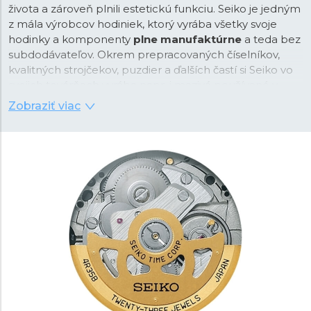
života a zároveň plnili estetickú funkciu. Seiko je jedným
z mála výrobcov hodiniek, ktorý vyrába všetky svoje
hodinky a komponenty
plne manufaktúrne
a teda bez
subdodávateľov. Okrem prepracovaných číselníkov,
kvalitných strojčekov, puzdier a ďalších častí si Seiko vo
svojich továrňach vyrába napr. i mazivá používané v
hodinkách alebo luminiscenčné nátery. Maximálna
Zobraziť viac
kvalita produktu a kontrola procesu výroby je teda
zaručená.
Zakladateľ Seiko Kintaro Hattori sa narodil v centre
Tokia v roku 1860. V roku 1881, vo veku iba 21 rokov,
založil vlastnú spoločnosť „K. Hattori” s
veľkoobchodným i maloobchodným predajom
hodiniek. V roku 1892 založil vlastnú manufaktúru na
výrobu vlastných hodín a neskôr i hodiniek, ktorú nazval
„Seikosha”. V japončine má výraz „Seiko” významy:
vynikajúci
,
minúta
alebo
úspech
, zatiaľ čo „sha”
znamená
dom
. Jeho cieľom bolo sa časom úplne
osamostatniť a vyrábať si všetky komponenty a časti
vlastnými silami. Počet hodinárskych inovácií, patentov a