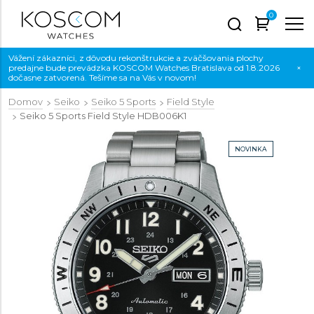
0
Vážení zákazníci, z dôvodu rekonštrukcie a zväčšovania plochy
predajne bude prevádzka KOSCOM Watches Bratislava od 1.8.2026
×
dočasne zatvorená. Tešíme sa na Vás v novom!
Domov
Seiko
Seiko 5 Sports
Field Style
Seiko 5 Sports Field Style
HDB006K1
NOVINKA