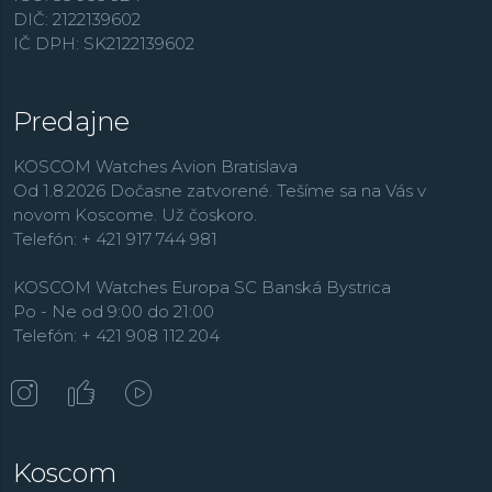
DIČ: 2122139602
IČ DPH: SK2122139602
Predajne
KOSCOM Watches Avion Bratislava
Od 1.8.2026 Dočasne zatvorené. Tešíme sa na Vás v
novom Koscome. Už čoskoro.
Telefón: + 421 917 744 981
KOSCOM Watches Europa SC Banská Bystrica
Po - Ne od 9:00 do 21:00
Telefón: + 421 908 112 204
Koscom