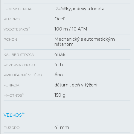
Ručičky, indexy a luneta
LUMINISCENCIA
Oceľ
PUZDRO
100 m / 10 ATM
VODOTESNOSŤ
Mechanický s automatickým
POHON
náťahom
4R36
KALIBER STROJA
41 h
REZERVA CHODU
Áno
PRIEHĽADNÉ VIEČKO
dátum , deň v týždni
FUNKCIA
150 g
HMOTNOSŤ
VEĽKOSŤ
41 mm
PUZDRO