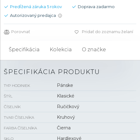
Predĺžená záruka 5 rokov
Doprava zadarmo
Autorizovaný predajca
i
Porovnať
Pridať do zoznamu želaní
Špecifikácia
Kolekcia
O značke
ŠPECIFIKÁCIA PRODUKTU
Pánske
TYP HODINIEK
Klasické
ŠTÝL
Ručičkový
ČÍSELNÍK
Kruhový
TVAR ČÍSELNÍKA
Čierna
FARBA ČÍSELNÍKA
Hardlexové
SKLO