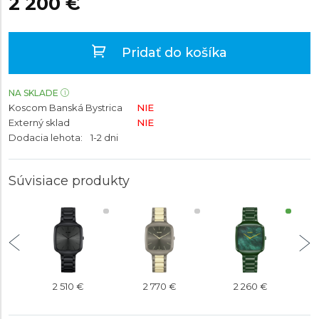
2 200 €
Pridať do košíka
NA SKLADE
Koscom Banská Bystrica
NIE
Externý sklad
NIE
Dodacia lehota:
1-2 dni
Súvisiace produkty
2 510 €
2 770 €
2 260 €