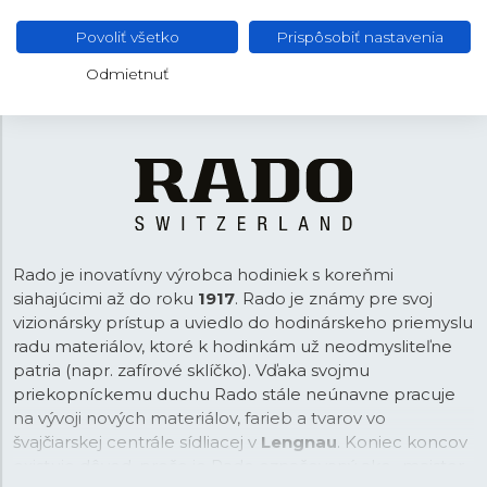
Čierna
FARBA REMIENKA
Povoliť všetko
Prispôsobiť nastavenia
Motýliková
SPONA
Odmietnuť
Rado je inovatívny výrobca hodiniek s koreňmi
siahajúcimi až do roku
1917
. Rado je známy pre svoj
vizionársky prístup a uviedlo do hodinárskeho priemyslu
radu materiálov, ktoré k hodinkám už neodmysliteľne
patria (napr. zafírové sklíčko). Vďaka svojmu
priekopníckemu duchu Rado stále neúnavne pracuje
na vývoji nových materiálov, farieb a tvarov vo
švajčiarskej centrále sídliacej v
Lengnau
. Koniec koncov
existuje dôvod, prečo je Rado označovaný ako „majster