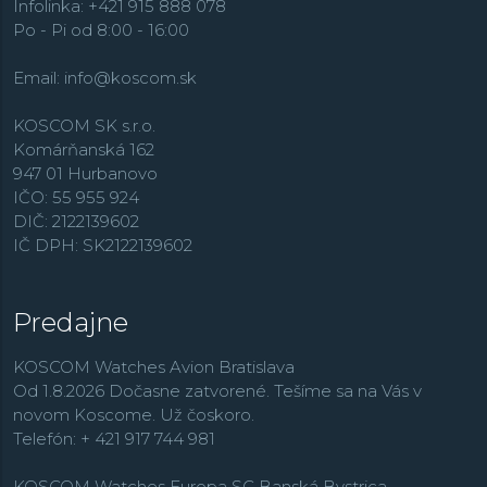
hodinárskom priemysle.
Infolinka: +421 915 888 078
Po - Pi od 8:00 - 16:00
Email:
info@koscom.sk
KOSCOM SK s.r.o.
Komárňanská 162
947 01 Hurbanovo
IČO: 55 955 924
DIČ: 2122139602
IČ DPH: SK2122139602
Predajne
KOSCOM Watches Avion Bratislava
Od 1.8.2026 Dočasne zatvorené. Tešíme sa na Vás v
novom Koscome. Už čoskoro.
Telefón: + 421 917 744 981
KOSCOM Watches Europa SC Banská Bystrica