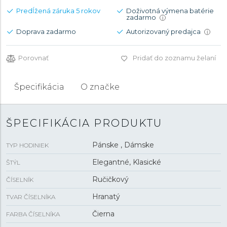
Predĺžená záruka 5 rokov
Doživotná výmena batérie
zadarmo
i
Doprava zadarmo
Autorizovaný predajca
i
Porovnať
Pridať do zoznamu želaní
Špecifikácia
O značke
ŠPECIFIKÁCIA PRODUKTU
Pánske , Dámske
TYP HODINIEK
Elegantné, Klasické
ŠTÝL
Ručičkový
ČÍSELNÍK
Hranatý
TVAR ČÍSELNÍKA
Čierna
FARBA ČÍSELNÍKA