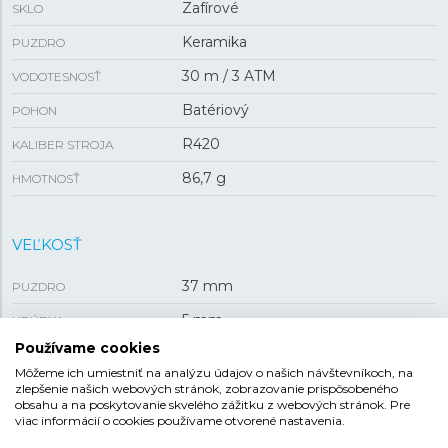
Zafírové
SKLO
Keramika
PUZDRO
30 m / 3 ATM
VODOTESNOSŤ
Batériový
POHON
R420
KALIBER STROJA
86,7 g
HMOTNOSŤ
VEĽKOSŤ
37 mm
PUZDRO
5 mm
HRÚBKA
Používame cookies
Môžeme ich umiestniť na analýzu údajov o našich návštevníkoch, na
REMIENOK
zlepšenie našich webových stránok, zobrazovanie prispôsobeného
obsahu a na poskytovanie skvelého zážitku z webových stránok. Pre
viac informácií o cookies používame otvorené nastavenia.
Keramika
MATERIÁL REMIENKA