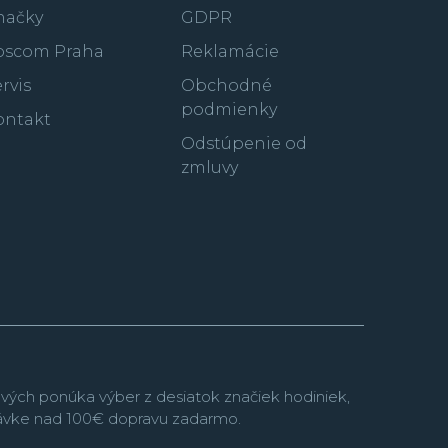
načky
GDPR
oscom Praha
Reklamácie
rvis
Obchodné
podmienky
ontakt
Odstúpenie od
zmluvy
vých ponúka výber z desiatok značiek hodiniek,
návke nad 100€ dopravu zadarmo.