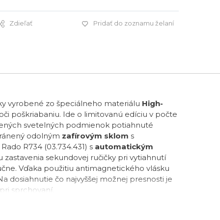
Zdieľať
Pridať do zoznamu želaní
3 590 €
ky vyrobené zo špeciálneho materiálu
High-
či poškriabaniu. Ide o limitovanú edíciu v počte
horšených svetelných podmienok potiahnuté
hránený odolným
zafírovým sklom
s
Rado R734 (03.734.431) s
automatickým
 zastavenia sekundovej ručičky pri vytiahnutí
učne. Vďaka použitiu antimagnetického vlásku
Na dosiahnutie čo najvyššej možnej presnosti je
pri sprchovaní.