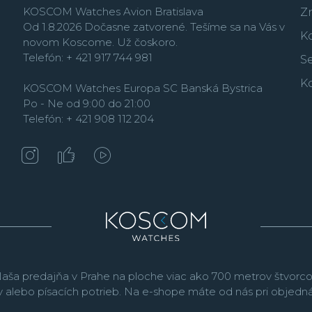
KOSCOM Watches Avion Bratislava
Z
Od 1.8.2026 Dočasne zatvorené. Tešíme sa na Vás v
K
novom Koscome. Už čoskoro.
Telefón: + 421 917 744 981
Se
K
KOSCOM Watches Europa SC Banská Bystrica
Po - Ne od 9:00 do 21:00
Telefón: + 421 908 112 204
aša predajňa v Prahe na ploche viac ako 700 metrov štvorco
v alebo písacích potrieb. Na e-shope máte od nás pri objed