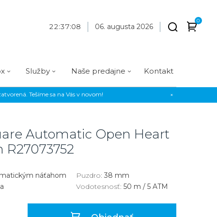
0
22
:
37
:
09
06. augusta 2026
ox
Služby
Naše predajne
Kontakt
atvorená. Tešíme sa na Vás v novom!
×
Praha
Prevedenie
Prevedenie
Osadenie
Materiál
Materiál
erky
Analógové
Analógové
Diamanty
Oceľ
Oceľ
uare Automatic Open Heart
EE
Digitálne
Digitálne
Kamienky
Titán
Titán
on
R27073752
us Style
Okrúhle
Okrúhle
Keramika
Keramika
us Silver
Hranaté
Hranaté
Karbón
Zlato
omatickým náťahom
Puzdro:
38 mm
a
Vodotesnosť:
50 m / 5 ATM
Zlaté
Zlaté
Zlato
Strieborné
Strieborné
Bronz