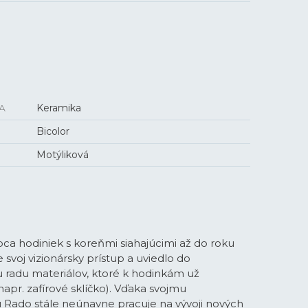
A
Keramika
Bicolor
Motýliková
bca hodiniek s koreňmi siahajúcimi až do roku
 svoj vizionársky prístup a uviedlo do
 radu materiálov, ktoré k hodinkám už
napr. zafírové sklíčko). Vďaka svojmu
Rado stále neúnavne pracuje na vývoji nových