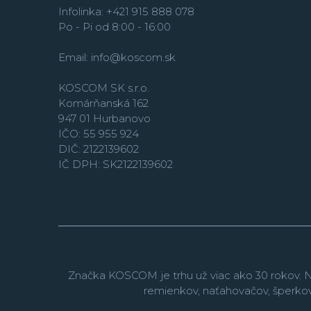
Infolinka: +421 915 888 078
Po - Pi od 8:00 - 16:00
Email:
info@koscom.sk
KOSCOM SK s.r.o.
Komárňanská 162
947 01 Hurbanovo
IČO: 55 955 924
DIČ: 2122139602
IČ DPH: SK2122139602
Značka KOSCOM je trhu už viac ako 30 rokov. N
remienkov, naťahovačov, šperko