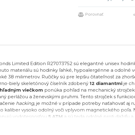
Porovnať
ds Limited Edition R27073752 sú elegantné unisex hodin
omuto materiálu sú hodinky ľahké, hypoalergénne a odolné vo
roké 38 milimetrov. Ručičky sú pre lepšiu čitateľnosť za z
erno-biely skeletónový číselník zdobený
12 diamantmi
je c
ehľadným viečkom
ponúka pohľad na mechanický strojček 
aný perlážou a ženevskými pruhmi. Tento strojček s funkciou
načenie
hacking,
je možné v prípade potreby naťahovať aj r
tento kaliber vysoko odolný voči vplyvom magnetického poľa. 
sponujú vodotesnosťou
5 ATM
a sú teda odolné proti dažďu a 