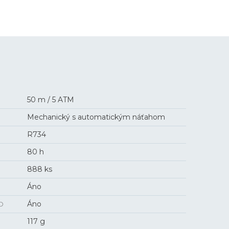
50 m / 5 ATM
Mechanický s automatickým náťahom
R734
80 h
888 ks
Áno
O
Áno
117 g