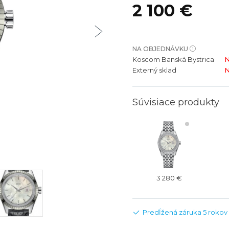
2 100 €
bíjateľný akumulátor
Batožina na odbavenie
Riadené GPS
Rado
Rado
TAG Heu
TAG Heu
Všetky zn
Všetky z
NA OBJEDNÁVKU
Koscom Banská Bystrica
N
Externý sklad
N
Súvisiace produkty
3 280 €
Predĺžená záruka 5 rokov