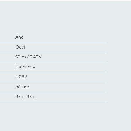
Áno
Oceľ
50 m / 5 ATM
Batériový
R082
dátum
93 g, 93 g