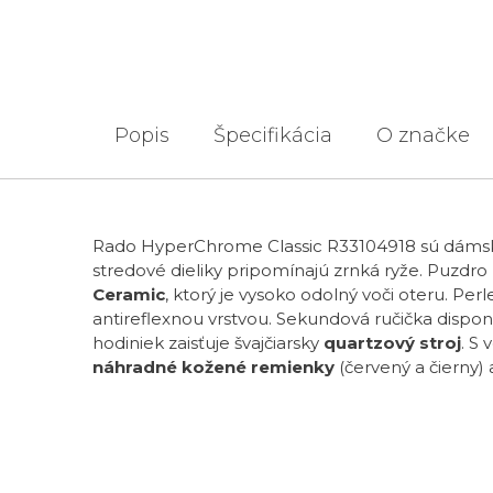
Popis
Špecifikácia
O značke
Rado HyperChrome Classic R33104918 sú dámske k
stredové dieliky pripomínajú zrnká ryže. Puzdro
Ceramic
, ktorý je vysoko odolný voči oteru. Pe
antireflexnou vrstvou. Sekundová ručička disp
hodiniek zaisťuje švajčiarsky
quartzový stroj
. S
náhradné kožené remienky
(červený a čierny)