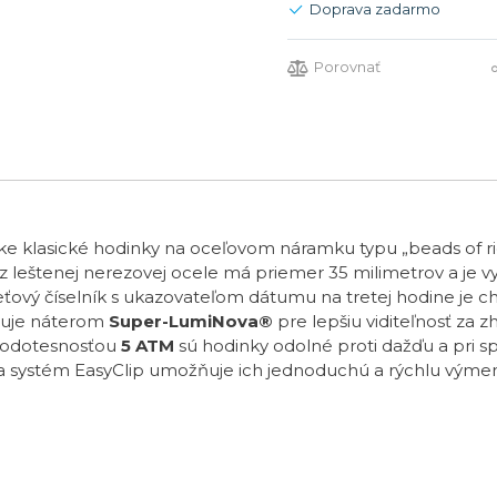
Doprava zadarmo
Porovnať
lasické hodinky na oceľovom náramku typu „beads of rice“,
 z leštenej nerezovej ocele má priemer 35 milimetrov a je
rleťový číselník s ukazovateľom dátumu na tretej hodine je 
onuje náterom
Super-LumiNova®
pre lepšiu viditeľnosť za
 vodotesnosťou
5 ATM
sú hodinky odolné proti dažďu a pri 
 a systém EasyClip umožňuje ich jednoduchú a rýchlu výme