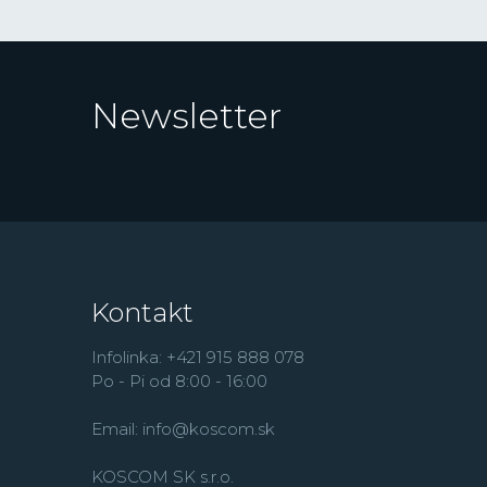
Newsletter
Kontakt
Infolinka: +421 915 888 078
Po - Pi od 8:00 - 16:00
Email:
info@koscom.sk
KOSCOM SK s.r.o.