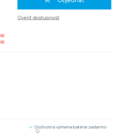
Objednať
Modré
Modré
er
er
Čierne
Čierne
Overiť dostupnosť
ačky
načky
Zelené
Červené
IE
Zelené
IE
Perleťové
Doživotná výmena batérie zadarmo
i