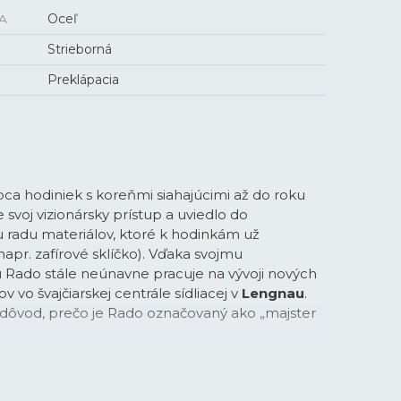
A
Oceľ
Strieborná
Preklápacia
bca hodiniek s koreňmi siahajúcimi až do roku
 svoj vizionársky prístup a uviedlo do
 radu materiálov, ktoré k hodinkám už
napr. zafírové sklíčko). Vďaka svojmu
Rado stále neúnavne pracuje na vývoji nových
ov vo švajčiarskej centrále sídliacej v
Lengnau
.
 dôvod, prečo je Rado označovaný ako „majster
" Rado vo svojch dizajnových kolekciách pracuje
Tech keramika
v rôznych farbách,
Plasma