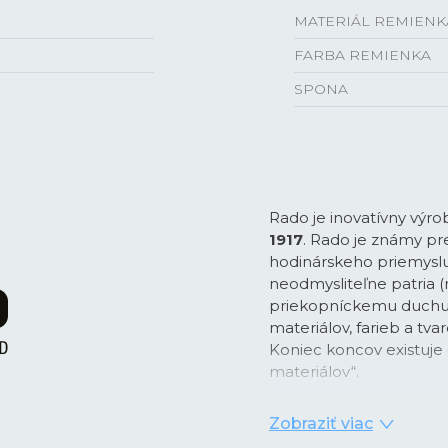
MATERIÁL REMIENK
FARBA REMIENKA
SPONA
Rado je inovatívny výro
1917
. Rado je známy pre
hodinárskeho priemyslu
neodmysliteľne patria (
priekopníckemu duchu 
materiálov, farieb a tvar
Koniec koncov existuje
materiálov“.
Ako „majster materiálov
Zobraziť viac
s materiálmi ako
High-