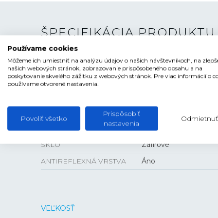
ŠPECIFIKÁCIA PRODUKTU
Používame cookies
Môžeme ich umiestniť na analýzu údajov o našich návštevníkoch, na zlepš
TYP HODINIEK
Dámske
našich webových stránok, zobrazovanie prispôsobeného obsahu a na
poskytovanie skvelého zážitku z webových stránok. Pre viac informácií o c
ŠTÝL
Klasické
používame otvorené nastavenia.
ČÍSELNÍK
Ručičkový
TVAR ČÍSELNÍKA
Kruhový
Prispôsobiť
Povoliť všetko
Odmietnuť
nastavenia
FARBA ČÍSELNÍKA
Perleťová
SKLO
Zafírové
ANTIREFLEXNÁ VRSTVA
Áno
VEĽKOSŤ