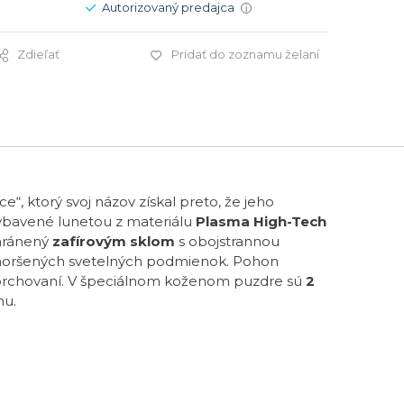
Autorizovaný predajca
i
Zdieľať
Pridať do zoznamu želaní
2 100 €
 ktorý svoj názov získal preto, že jeho
 vybavené lunetou z materiálu
Plasma High-Tech
chránený
zafírovým sklom
s obojstrannou
 zhoršených svetelných podmienok. Pohon
sprchovaní. V špeciálnom koženom puzdre sú
2
nu.