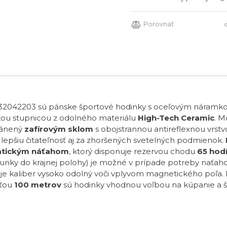
Porovnať
042203 sú pánske športové hodinky s oceľovým náramko
kou stupnicou z odolného materiálu
High-Tech Ceramic
. M
ránený
zafírovým sklom
s obojstrannou antireflexnou vrstv
lepšiu čitateľnosť aj za zhoršených svetelných podmienok.
tickým náťahom
, ktorý disponuje rezervou chodu
65 hod
runky do krajnej polohy)
je možné v prípade potreby naťaho
ny je kaliber vysoko odolný voči vplyvom magnetického poľa.
sťou
100 metrov
sú hodinky vhodnou voľbou na kúpanie a š