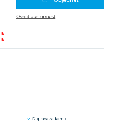
Objednať
Modré
Modré
er
er
Čierne
Čierne
Overiť dostupnosť
ačky
načky
Zelené
Červené
IE
Zelené
IE
Perleťové
Doprava zadarmo