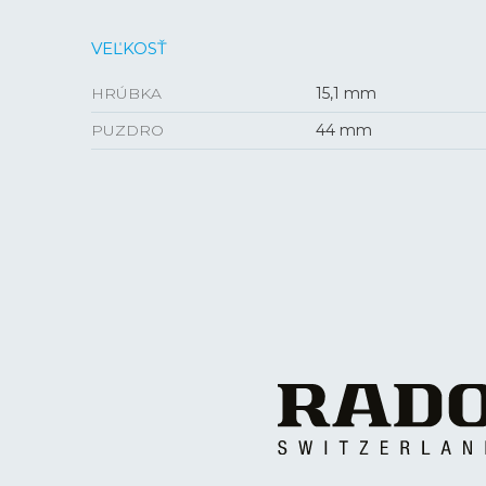
VEĽKOSŤ
HRÚBKA
15,1 mm
PUZDRO
44 mm