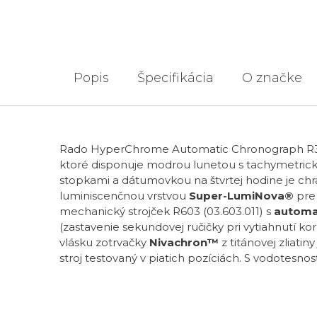
Popis
Špecifikácia
O značke
Rado HyperChrome Automatic Chronograph R32
ktoré disponuje modrou lunetou s tachymetric
stopkami a dátumovkou na štvrtej hodine je ch
luminiscenčnou vrstvou
Super-LumiNova®
pre 
mechanický strojček R603 (03.603.011) s
automa
(zastavenie sekundovej ručičky pri vytiahnutí ko
vlásku zotrvačky
Nivachron™
z titánovej zliati
stroj testovaný v piatich pozíciách. S vodotesno