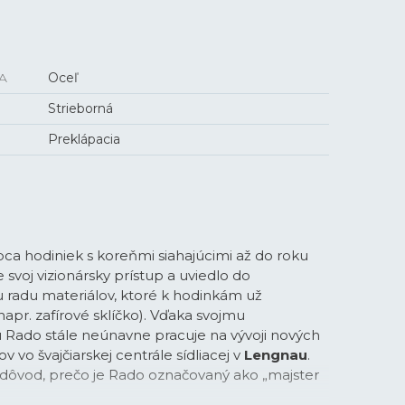
A
Oceľ
Strieborná
Preklápacia
bca hodiniek s koreňmi siahajúcimi až do roku
 svoj vizionársky prístup a uviedlo do
 radu materiálov, ktoré k hodinkám už
napr. zafírové sklíčko). Vďaka svojmu
Rado stále neúnavne pracuje na vývoji nových
ov vo švajčiarskej centrále sídliacej v
Lengnau
.
 dôvod, prečo je Rado označovaný ako „majster