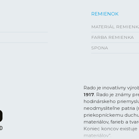
REMIENOK
MATERIÁL REMIENK
FARBA REMIENKA
SPONA
Rado je inovatívny výro
1917
. Rado je známy pre
hodinárskeho priemyslu
neodmysliteľne patria (
priekopníckemu duchu 
materiálov, farieb a tvar
Koniec koncov existuje
materiálov“.