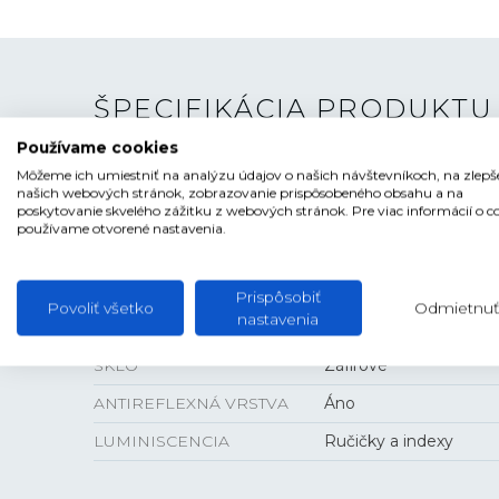
ŠPECIFIKÁCIA PRODUKTU
Používame cookies
Môžeme ich umiestniť na analýzu údajov o našich návštevníkoch, na zlepš
TYP HODINIEK
Pánske
našich webových stránok, zobrazovanie prispôsobeného obsahu a na
poskytovanie skvelého zážitku z webových stránok. Pre viac informácií o c
ŠTÝL
Klasické, Športové
používame otvorené nastavenia.
ČÍSELNÍK
Ručičkový
TVAR ČÍSELNÍKA
Kruhový
Prispôsobiť
Povoliť všetko
Odmietnuť
nastavenia
FARBA ČÍSELNÍKA
Modrá
SKLO
Zafírové
ANTIREFLEXNÁ VRSTVA
Áno
LUMINISCENCIA
Ručičky a indexy