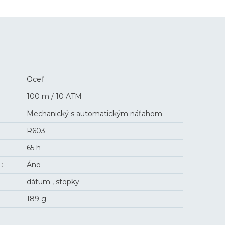
Oceľ
100 m / 10 ATM
Mechanický s automatickým náťahom
R603
65 h
O
Áno
dátum , stopky
189 g