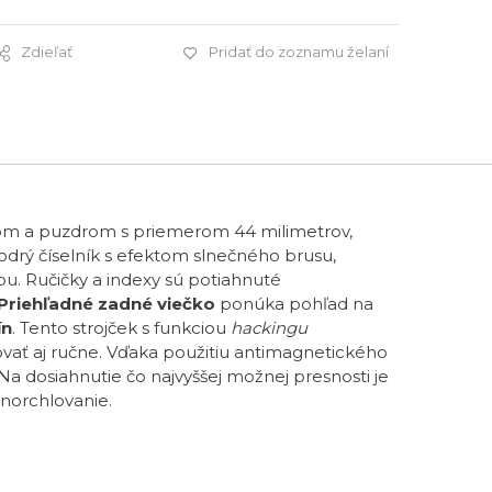
Zdieľať
Pridať do zoznamu želaní
2 970 €
m a puzdrom s priemerom 44 milimetrov,
odrý číselník s efektom slnečného brusu,
ou. Ručičky a indexy sú potiahnuté
Priehľadné zadné viečko
ponúka pohľad na
ín
. Tento strojček s funkciou
hackingu
vať aj ručne. Vďaka použitiu antimagnetického
 Na dosiahnutie čo najvyššej možnej presnosti je
norchlovanie.