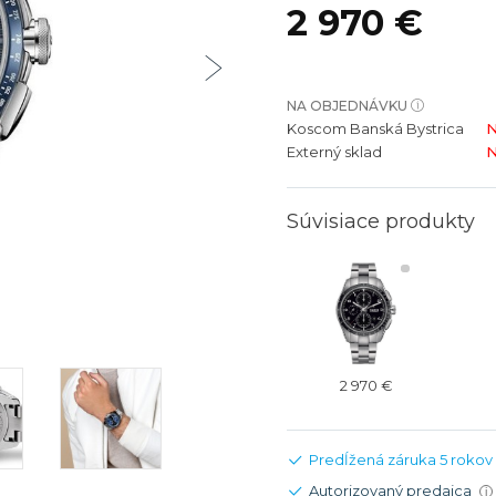
2 970 €
bíjateľný akumulátor
Batožina na odbavenie
Riadené GPS
Rado
Rado
TAG Heu
TAG Heu
Všetky zn
Všetky z
NA OBJEDNÁVKU
Koscom Banská Bystrica
N
Externý sklad
N
Súvisiace produkty
2 970 €
Predĺžená záruka 5 rokov
Autorizovaný predajca
i