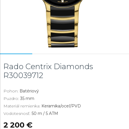
Rado Centrix Diamonds
R30039712
Pohon:
Batériový
Puzdro:
35 mm
Materiál remienka:
Keramika/oceľ/PVD
Vodotesnosť:
50 m / 5 ATM
2 200 €