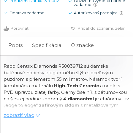
Predĺžená záruka 5 rokov
Doživotná výmena batérie
zadarmo
i
Doprava zadarmo
Autorizovaný predajca
i
Porovnať
Pridať do zoznamu želaní
Popis
Špecifikácia
O značke
Rado Centrix Diamonds R30039712 sú dámske
batériové hodinky elegantného štýlu s oceľovým
puzdrom s priemerom 35 milimetrov. Náramok tvorí
kombinácia materiálu
High-Tech Ceramic
a ocele s
PVD úpravou zlatej farby. Čierny číselník s dátumovkou
na šiestej hodine zdobený
4 diamantmi
je chránený tzv.
„edge to edge“
zafírovým sklom
s metalizovaným
rámčekom, ktoré siaha až k úplnému okraju puzdra.
zobraziť viac
Pohon hodiniek zaisťuje švajčiarsky
quartzový strojček
R073
. Hodinky disponujú vodotesnosťou
5 ATM
a sú
teda odolné proti dažďu a pri sprchovaní.