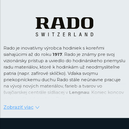
Rado je inovatívny výrobca hodiniek s koreňmi
siahajúcimi až do roku
1917
. Rado je známy pre svoj
vizionársky prístup a uviedlo do hodinárskeho priemyslu
radu materiálov, ktoré k hodinkám už neodmysliteľne
patria (napr. zafírové sklíčko). Vďaka svojmu
priekopníckemu duchu Rado stále neúnavne pracuje
na vývoji nových materiálov, farieb a tvarov vo
švajčiarskej centrále sídliacej v
Lengnau
. Koniec koncov
existuje dôvod, prečo je Rado označovaný ako „majster
materiálov“.
Zobraziť viac
Ako „majster materiálov" Rado vo svojch dizajnových
kolekciách pracuje s materiálmi ako
High-Tech
keramika
v rôznych farbách,
Plasma
High-Tech