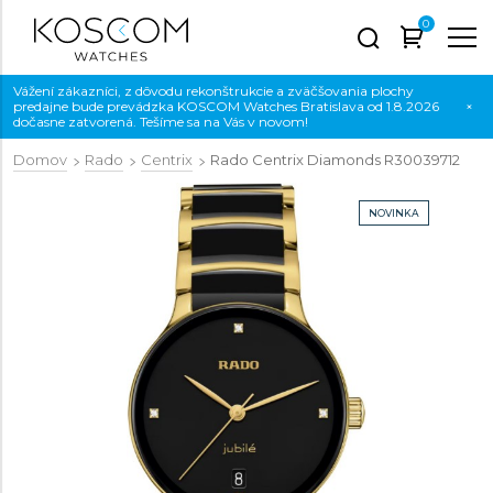
0
Vážení zákazníci, z dôvodu rekonštrukcie a zväčšovania plochy
predajne bude prevádzka KOSCOM Watches Bratislava od 1.8.2026
×
dočasne zatvorená. Tešíme sa na Vás v novom!
Domov
Rado
Centrix
Rado Centrix Diamonds
R30039712
NOVINKA