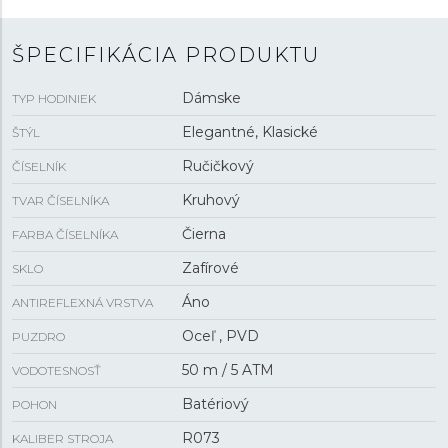
ŠPECIFIKÁCIA PRODUKTU
Dámske
TYP HODINIEK
Elegantné, Klasické
ŠTÝL
Ručičkový
ČÍSELNÍK
Kruhový
TVAR ČÍSELNÍKA
Čierna
FARBA ČÍSELNÍKA
Zafírové
SKLO
Áno
ANTIREFLEXNÁ VRSTVA
Oceľ , PVD
PUZDRO
50 m / 5 ATM
VODOTESNOSŤ
Batériový
POHON
R073
KALIBER STROJA