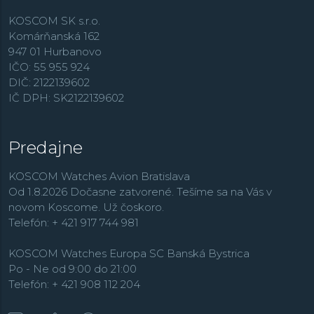
KOSCOM SK s.r.o.
Komárňanská 162
947 01 Hurbanovo
IČO: 55 955 924
DIČ: 2122139602
IČ DPH: SK2122139602
Predajne
KOSCOM Watches Avion Bratislava
Od 1.8.2026 Dočasne zatvorené. Tešíme sa na Vás v
novom Koscome. Už čoskoro.
Telefón: + 421 917 744 981
KOSCOM Watches Europa SC Banská Bystrica
Po - Ne od 9:00 do 21:00
Telefón: + 421 908 112 204