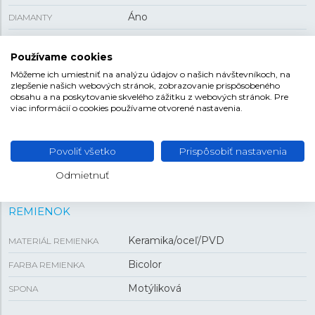
Áno
DIAMANTY
dátum
FUNKCIA
Používame cookies
92,5 g
HMOTNOSŤ
Môžeme ich umiestniť na analýzu údajov o našich návštevníkoch, na
zlepšenie našich webových stránok, zobrazovanie prispôsobeného
obsahu a na poskytovanie skvelého zážitku z webových stránok. Pre
viac informácií o cookies používame otvorené nastavenia.
VEĽKOSŤ
35 mm
PUZDRO
Povoliť všetko
Prispôsobiť nastavenia
9,5 mm
HRÚBKA
Odmietnuť
REMIENOK
Keramika/oceľ/PVD
MATERIÁL REMIENKA
Bicolor
FARBA REMIENKA
Motýliková
SPONA