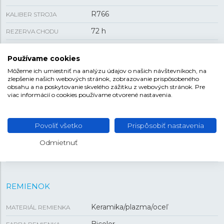
R766
KALIBER STROJA
72 h
REZERVA CHODU
Áno
PRIEHĽADNÉ VIEČKO
Používame cookies
dátum
FUNKCIA
Môžeme ich umiestniť na analýzu údajov o našich návštevníkoch, na
zlepšenie našich webových stránok, zobrazovanie prispôsobeného
137 g
HMOTNOSŤ
obsahu a na poskytovanie skvelého zážitku z webových stránok. Pre
viac informácií o cookies používame otvorené nastavenia.
VEĽKOSŤ
Povoliť všetko
Prispôsobiť nastavenia
32,5 mm
PUZDRO
Odmietnuť
11,3 mm
HRÚBKA
REMIENOK
Keramika/plazma/oceľ
MATERIÁL REMIENKA