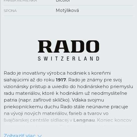
Bicolor
FARBA REMIENKA
Motýliková
SPONA
Rado je inovatívny výrobca hodiniek s koreňmi
siahajúcimi až do roku
1917
. Rado je známy pre svoj
vizionársky prístup a uviedlo do hodinárskeho priemyslu
radu materiálov, ktoré k hodinkám už neodmysliteľne
patria (napr. zafírové sklíčko). Vďaka svojmu
priekopníckemu duchu Rado stále neúnavne pracuje
na vývoji nových materiálov, farieb a tvarov vo
švajčiarskej centrále sídliacej v
Lengnau
. Koniec koncov
existuje dôvod, prečo je Rado označovaný ako „majster
materiálov“.
Zobraziť viac