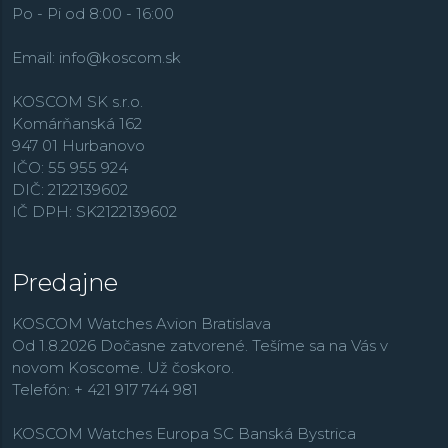
Po - Pi od 8:00 - 16:00
Email:
info@koscom.sk
KOSCOM SK s.r.o.
Komárňanská 162
947 01 Hurbanovo
IČO: 55 955 924
DIČ: 2122139602
IČ DPH: SK2122139602
Predajne
KOSCOM Watches Avion Bratislava
Od 1.8.2026 Dočasne zatvorené. Tešíme sa na Vás v
novom Koscome. Už čoskoro.
Telefón: + 421 917 744 981
KOSCOM Watches Europa SC Banská Bystrica