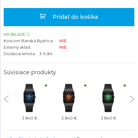
Pridať do košíka
NA SKLADE
Koscom Banská Bystrica
NIE
Externý sklad
NIE
Dodacia lehota:
3-5 dní
Súvisiace produkty
3 840 €
3 840 €
3 840 €