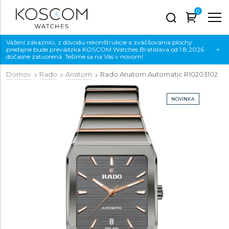
0
Vážení zákazníci, z dôvodu rekonštrukcie a zväčšovania plochy
predajne bude prevádzka KOSCOM Watches Bratislava od 1.8.2026
×
dočasne zatvorená. Tešíme sa na Vás v novom!
Domov
Rado
Anatom
Rado Anatom Automatic
R10203102
NOVINKA