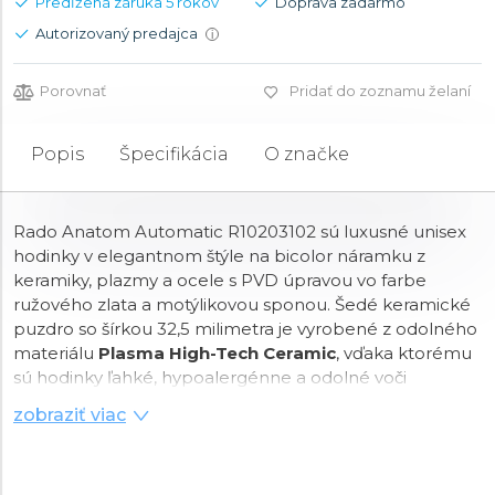
Predĺžená záruka 5 rokov
Doprava zadarmo
Autorizovaný predajca
i
Porovnať
Pridať do zoznamu želaní
Popis
Špecifikácia
O značke
Rado Anatom Automatic R10203102 sú luxusné unisex
hodinky v elegantnom štýle na bicolor náramku z
keramiky, plazmy a ocele s PVD úpravou vo farbe
ružového zlata a motýlikovou sponou. Šedé keramické
puzdro so šírkou 32,5 milimetra je vyrobené z odolného
materiálu
Plasma High-Tech Ceramic
, vďaka ktorému
sú hodinky ľahké, hypoalergénne a odolné voči
poškriabaniu.
Priehľadné zadné viečko
z nerezovej
zobraziť viac
ocele a sklíčka umožňuje sledovať chod strojčeka. Šedý
číselník s horizontálnym brusom a ukazovateľom
dátumu na pozícii 6. hodiny je chránený cylindrickým