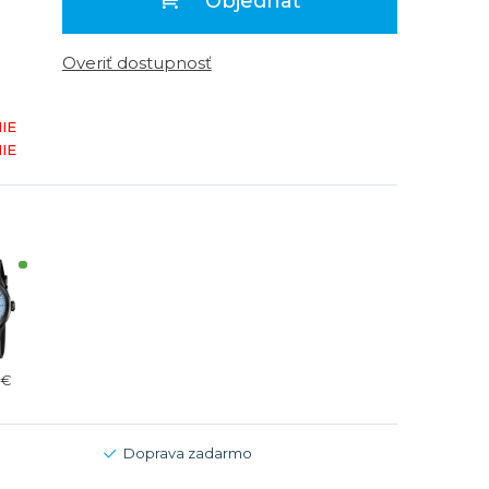
Objednať
Modré
Modré
er
er
Čierne
Čierne
Overiť dostupnosť
ačky
načky
Zelené
Červené
IE
Zelené
IE
Perleťové
 €
Doprava zadarmo