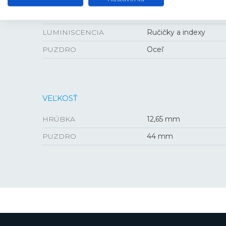
ANTIREFLEXNÁ VRSTVA
Áno
LUMINISCENCIA
Ručičky a indexy
PUZDRO
Oceľ
VEĽKOSŤ
HRÚBKA
12,65 mm
PUZDRO
44 mm