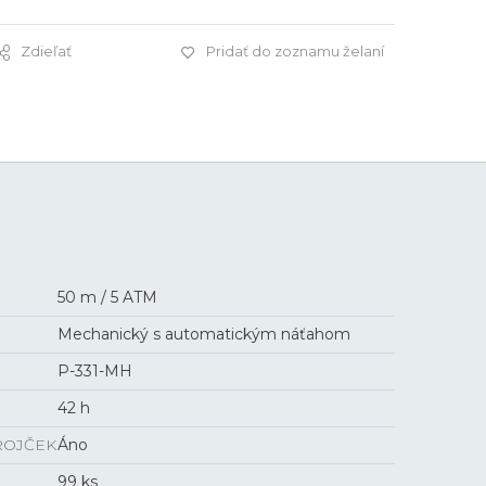
Zdieľať
Pridať do zoznamu želaní
5 350 €
50 m / 5 ATM
Mechanický s automatickým náťahom
P-331-MH
42 h
ROJČEK
Áno
99 ks