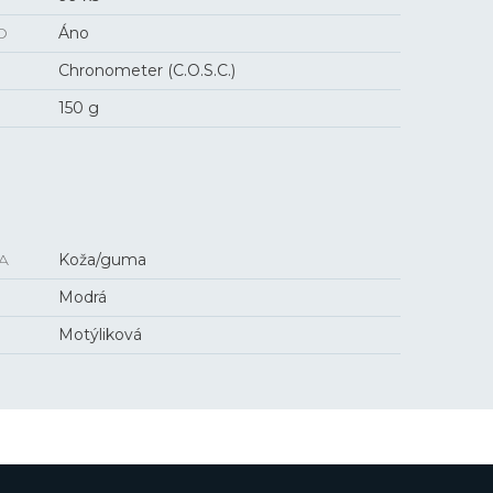
O
Áno
Chronometer (C.O.S.C.)
150 g
A
Koža/guma
Modrá
Motýliková