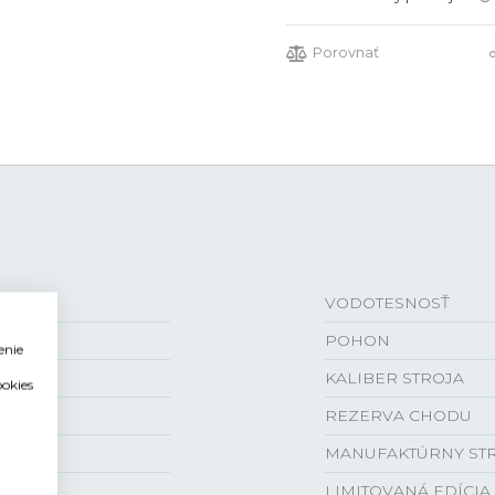
Porovnať
VODOTESNOSŤ
POHON
enie
KALIBER STROJA
ookies
REZERVA CHODU
MANUFAKTÚRNY ST
LIMITOVANÁ EDÍCIA