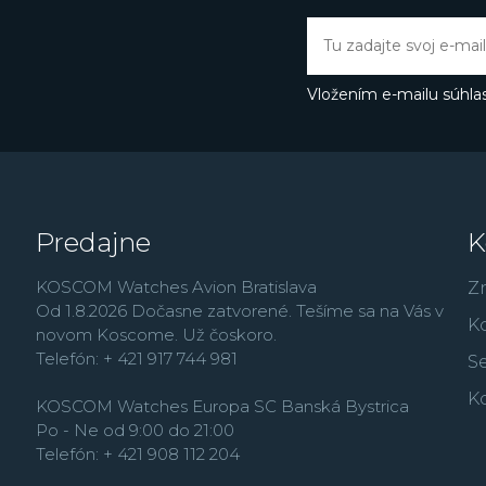
Vložením e-mailu súhlas
Predajne
K
KOSCOM Watches Avion Bratislava
Z
Od 1.8.2026 Dočasne zatvorené. Tešíme sa na Vás v
K
novom Koscome. Už čoskoro.
Telefón: + 421 917 744 981
Se
K
KOSCOM Watches Europa SC Banská Bystrica
Po - Ne od 9:00 do 21:00
Telefón: + 421 908 112 204