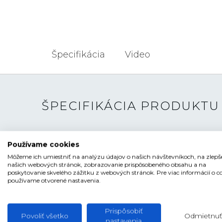
Špecifikácia
Video
ŠPECIFIKÁCIA PRODUKTU
TYP HODINIEK
Pánske
Používame cookies
ŠTÝL
Luxusné, Športové
Môžeme ich umiestniť na analýzu údajov o našich návštevníkoch, na zlepš
našich webových stránok, zobrazovanie prispôsobeného obsahu a na
ČÍSELNÍK
Ručičkový
poskytovanie skvelého zážitku z webových stránok. Pre viac informácií o c
používame otvorené nastavenia.
TVAR ČÍSELNÍKA
Kruhový
FARBA ČÍSELNÍKA
Modrá
Prispôsobiť
Povoliť všetko
Odmietnuť
SKLO
Zafírové
nastavenia