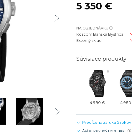
5 350 €
bíjateľný akumulátor
Batožina na odbavenie
Riadené GPS
Rado
Rado
TAG Heu
TAG Heu
Všetky zn
Všetky z
NA OBJEDNÁVKU
Koscom Banská Bystrica
N
Externý sklad
N
Súvisiace produkty
4 980 €
4 980
Predĺžená záruka 5 rokov
Autorizovaný predajca
i