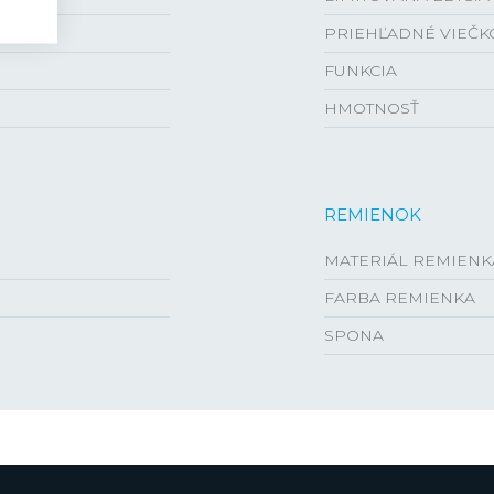
PRIEHĽADNÉ VIEČK
FUNKCIA
HMOTNOSŤ
REMIENOK
MATERIÁL REMIENK
FARBA REMIENKA
SPONA