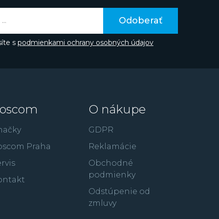
Odoberať
íte s
podmienkami ochrany osobných údajov
oscom
O nákupe
načky
GDPR
oscom Praha
Reklamácie
rvis
Obchodné
podmienky
ontakt
Odstúpenie od
zmluvy