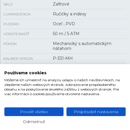
Zafírové
SKLO
Ručičky a indexy
LUMINISCENCIA
Oceľ , PVD
PUZDRO
50 m / 5 ATM
VODOTESNOSŤ
Mechanický s automatickým
POHON
náťahom
P-331-MH
KALIBER STROJA
42 h
REZERVA CHODU
Používame cookies
Áno
MANUFAKTÚRNY
Môžeme ich umiestniť na analýzu údajov o našich návštevníkoch, na
STROJČEK
zlepšenie našich webových stránok, zobrazovanie prispôsobeného
obsahu a na poskytovanie skvelého zážitku z webových stránok. Pre
Áno
DIAMANTY
viac informácií o cookies používame otvorené nastavenia.
Áno
PRIEHĽADNÉ VIEČKO
Povoliť všetko
Prispôsobiť nastavenia
Chronometer (C.O.S.C.)
FUNKCIA
Odmietnuť