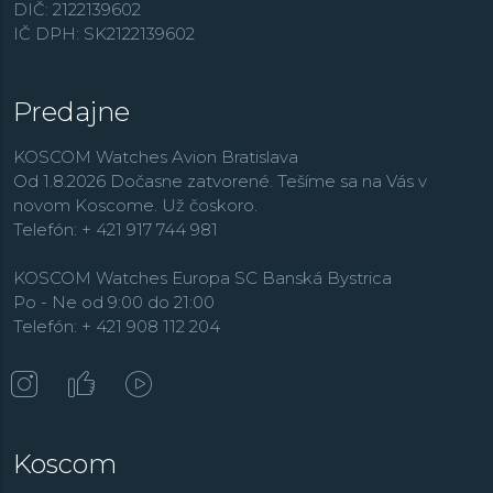
DIČ: 2122139602
IČ DPH: SK2122139602
Predajne
KOSCOM Watches Avion Bratislava
Od 1.8.2026 Dočasne zatvorené. Tešíme sa na Vás v
novom Koscome. Už čoskoro.
Telefón: + 421 917 744 981
KOSCOM Watches Europa SC Banská Bystrica
Po - Ne od 9:00 do 21:00
Telefón: + 421 908 112 204
Koscom