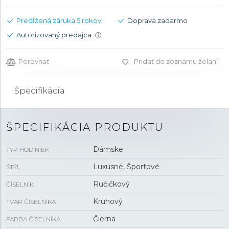
Predĺžená záruka 5 rokov
Doprava zadarmo
Autorizovaný predajca
i
Porovnať
Pridať do zoznamu želaní
Špecifikácia
ŠPECIFIKÁCIA PRODUKTU
Dámske
TYP HODINIEK
Luxusné, Športové
ŠTÝL
Ručičkový
ČÍSELNÍK
Kruhový
TVAR ČÍSELNÍKA
Čierna
FARBA ČÍSELNÍKA