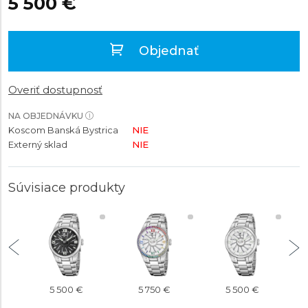
5 500 €
Objednať
Overiť dostupnosť
NA OBJEDNÁVKU
Koscom Banská Bystrica
NIE
Externý sklad
NIE
Súvisiace produkty
5 500 €
5 750 €
5 500 €