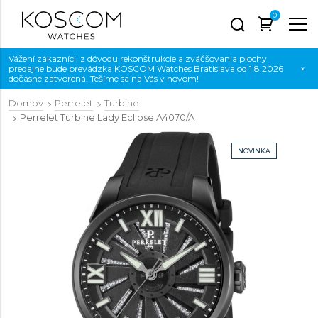
0
Vážení zákazníci, z dôvodu rekonštrukcie a zväčšovania plochy
predajne bude prevádzka KOSCOM Watches Bratislava od 1.8.2026
×
dočasne zatvorená. Tešíme sa na Vás v novom!
Domov
Perrelet
Turbine
Perrelet Turbine Lady Eclipse
A4070/A
NOVINKA