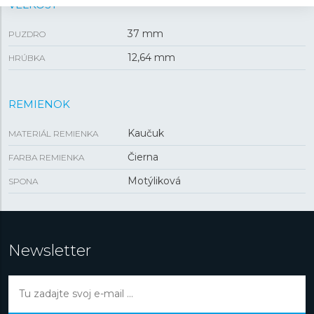
VEĽKOSŤ
37 mm
PUZDRO
12,64 mm
HRÚBKA
REMIENOK
Kaučuk
MATERIÁL REMIENKA
Čierna
FARBA REMIENKA
Motýliková
SPONA
Newsletter