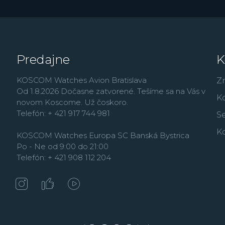
Predajne
K
KOSCOM Watches Avion Bratislava
Z
Od 1.8.2026 Dočasne zatvorené. Tešíme sa na Vás v
K
novom Koscome. Už čoskoro.
Telefón: + 421 917 744 981
Se
K
KOSCOM Watches Europa SC Banská Bystrica
Po - Ne od 9:00 do 21:00
Telefón: + 421 908 112 204