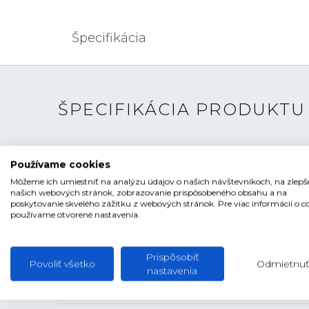
Špecifikácia
ŠPECIFIKÁCIA PRODUKTU
TYP HODINIEK
Pánske
Používame cookies
ŠTÝL
Luxusné, Elegantné
Môžeme ich umiestniť na analýzu údajov o našich návštevníkoch, na zlepš
našich webových stránok, zobrazovanie prispôsobeného obsahu a na
ČÍSELNÍK
Ručičkový
poskytovanie skvelého zážitku z webových stránok. Pre viac informácií o c
používame otvorené nastavenia.
TVAR ČÍSELNÍKA
Kruhový
FARBA ČÍSELNÍKA
Oranžová
Prispôsobiť
Povoliť všetko
Odmietnuť
SKLO
Zafírové
nastavenia
ANTIREFLEXNÁ VRSTVA
Áno