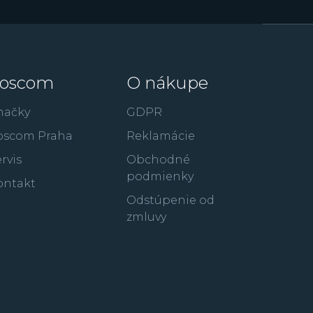
oscom
O nákupe
načky
GDPR
oscom Praha
Reklamácie
rvis
Obchodné
podmienky
ontakt
Odstúpenie od
zmluvy