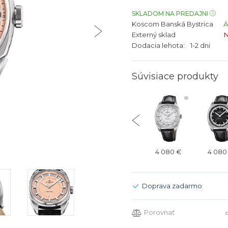
bíjateľný akumulátor
Batožina na odbavenie
Riadené GPS
Rado
Rado
SKLADOM NA PREDAJNI
Koscom Banská Bystrica
TAG Heu
TAG Heu
Externý sklad
N
Všetky zn
Všetky z
Dodacia lehota:
1-2 dni
Súvisiace produkty
4 080 €
4 180 €
4 180 €
4 080 €
4 080
Doprava zadarmo
Porovnať