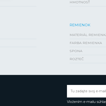
HMOTNOSŤ
REMIENOK
MATERIÁL REMIENK
FARBA REMIENKA
SPONA
ROZTEČ
Vložením e-mailu súhlas