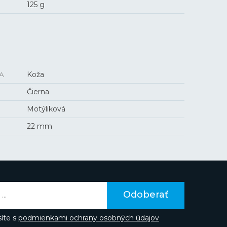
125 g
A
Koža
Čierna
Motýliková
22 mm
Odoberať
íte s
podmienkami ochrany osobných údajov