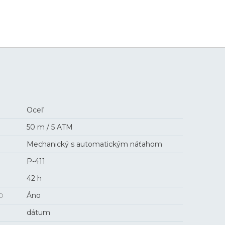
4 080 €
Oceľ
50 m / 5 ATM
Mechanický s automatickým náťahom
P-411
42 h
O
Áno
dátum