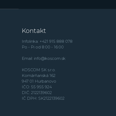
Kontakt
Infolinka: +421 915 888 078
Po - Pi od 8:00 - 16:00
Email:
info@koscom.sk
KOSCOM SK s.r.o.
Komárňanská 162
947 01 Hurbanovo
IČO: 55 955 924
DIČ: 2122139602
IČ DPH: SK2122139602