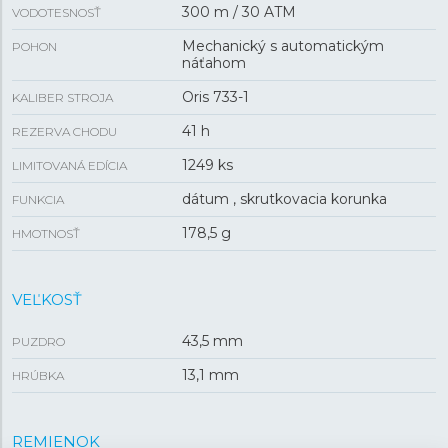
300 m / 30 ATM
VODOTESNOSŤ
Mechanický s automatickým
POHON
náťahom
Oris 733-1
KALIBER STROJA
41 h
REZERVA CHODU
1249 ks
LIMITOVANÁ EDÍCIA
dátum , skrutkovacia korunka
FUNKCIA
178,5 g
HMOTNOSŤ
VEĽKOSŤ
43,5 mm
PUZDRO
13,1 mm
HRÚBKA
REMIENOK