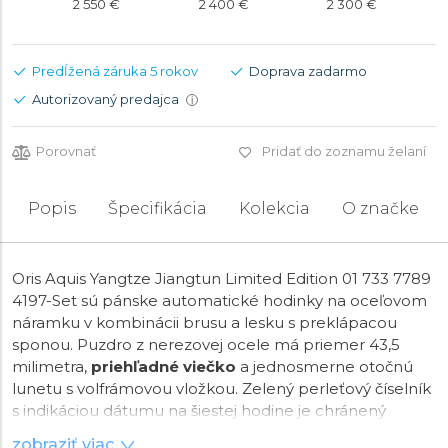
2 550 €
2 400 €
2 300 €
Predĺžená záruka 5 rokov
Doprava zadarmo
Autorizovaný predajca
i
Porovnať
Pridať do zoznamu želaní
Popis
Špecifikácia
Kolekcia
O značke
Oris Aquis Yangtze Jiangtun Limited Edition 01 733 7789
4197-Set sú pánske automatické hodinky na oceľovom
náramku v kombinácii brusu a lesku s preklápacou
sponou. Puzdro z nerezovej ocele má priemer 43,5
milimetra,
priehľadné viečko
a jednosmerne otočnú
lunetu s volfrámovou vložkou. Zelený perleťový číselník
s indikáciou dátumu na šiestej hodine je chránený
odolným
zafírovým sklom s antireflexnou vrstvou
.
zobraziť viac