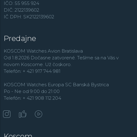
potápačskými hodinkami z radu Aquis, ktoré vynikajú
IČO: 55 955 924
svojim jedinečným dizajnom, spracovaním a
DIČ: 2122139602
komfortom. Spoločenské a elegantné hodinky značka
IČ DPH: SK2122139602
ponúka v kolekciách
Artelier
a
Rectangular
.
Predajne
KOSCOM Watches Avion Bratislava
Od 1.8.2026 Dočasne zatvorené. Tešíme sa na Vás v
novom Koscome. Už čoskoro.
Telefón: + 421 917 744 981
KOSCOM Watches Europa SC Banská Bystrica
Po - Ne od 9:00 do 21:00
Telefón: + 421 908 112 204
Koscom