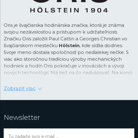
Oris je švajčiarska hodinárska značka, ktorá je známa
svojou nezávislosťou a prístupom k udržateľnosti.
Značku Oris založili Paul Cattin a Georges Christian vo
švajčiarskom mestečku
Hölstein
, kde sídlia dodnes.
Svoje meno dostala spoločnosť po neďalekej riečke. S
viac ako storočnou tradíciou výroby mechanických
hodiniek a hodín Oris pokračuje v inováciách a vývoji
nových technológií. Má tiež na čo nadväzovať. Na konci
60. rokov minulého storočia patril Oris medzi 10
najväčších hodinárskych značiek. Zamestnával 800 ľudí
Zobraziť viac
a ročná produkcia hodín a hodiniek dosahovala 1,2
milióna kusov.
Zaujímavosťou je, že značka do dnes vyrába iba
Newsletter
mechanické hodinky s ručným
alebo
automatickým
náťahom
. Nie je sa čomu diviť, že v roku 2020 Oris
priniesol do hodinárskeho priemyslu tzv. „nový