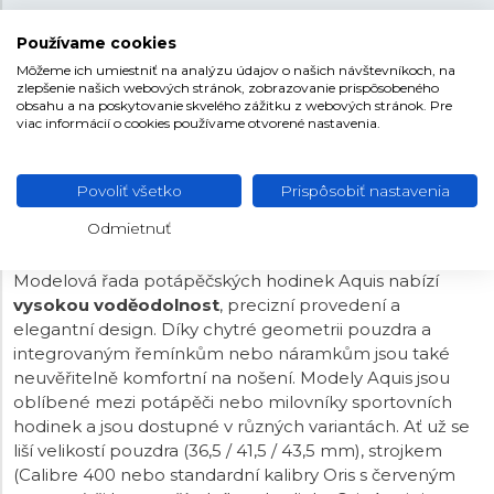
Oceľ
MATERIÁL REMIENKA
Používame cookies
Môžeme ich umiestniť na analýzu údajov o našich návštevníkoch, na
Strieborná
FARBA REMIENKA
zlepšenie našich webových stránok, zobrazovanie prispôsobeného
obsahu a na poskytovanie skvelého zážitku z webových stránok. Pre
Preklápacia
SPONA
viac informácií o cookies používame otvorené nastavenia.
23 mm
ROZTEČ
Povoliť všetko
Prispôsobiť nastavenia
Odmietnuť
ORIS AQUIS
Modelová řada potápěčských hodinek Aquis nabízí
vysokou voděodolnost
, precizní provedení a
elegantní design. Díky chytré geometrii pouzdra a
integrovaným řemínkům nebo náramkům jsou také
neuvěřitelně komfortní na nošení. Modely Aquis jsou
oblíbené mezi potápěči nebo milovníky sportovních
hodinek a jsou dostupné v různých variantách. Ať už se
liší velikostí pouzdra (36,5 / 41,5 / 43,5 mm), strojkem
(Calibre 400 nebo standardní kalibry Oris s červeným