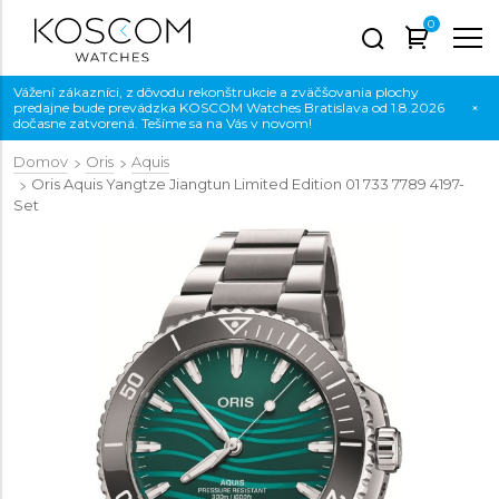
0
Vážení zákazníci, z dôvodu rekonštrukcie a zväčšovania plochy
predajne bude prevádzka KOSCOM Watches Bratislava od 1.8.2026
×
dočasne zatvorená. Tešíme sa na Vás v novom!
Domov
Oris
Aquis
Oris Aquis Yangtze Jiangtun Limited Edition
01 733 7789 4197-
Set