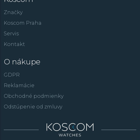
Značky
Koscom Praha
Servis
Kontakt
O nákupe
GDPR
Reklamácie
Obchodné podmienky
Odstúpenie od zmluvy