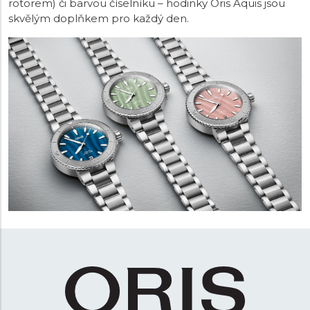
rotorem) či barvou číselníku – hodinky Oris Aquis jsou
skvělým doplňkem pro každý den.