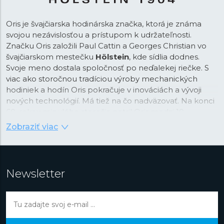
Oris je švajčiarska hodinárska značka, ktorá je známa
svojou nezávislosťou a prístupom k udržateľnosti.
Značku Oris založili Paul Cattin a Georges Christian vo
švajčiarskom mestečku
Hölstein
, kde sídlia dodnes.
Svoje meno dostala spoločnosť po neďalekej riečke. S
viac ako storočnou tradíciou výroby mechanických
hodiniek a hodín Oris pokračuje v inováciách a vývoji
nových technológií. Má tiež na čo nadväzovať. Na konci
60. rokov minulého storočia patril Oris medzi 10
najväčších hodinárskych značiek. Zamestnával 800 ľudí
Zobraziť viac
a ročná produkcia hodín a hodiniek dosahovala 1,2
milióna kusov.
Zaujímavosťou je, že značka do dnes vyrába iba
Newsletter
mechanické hodinky s ručným
alebo
automatickým
náťahom
. Nie je sa čomu diviť, že v roku 2020 Oris
priniesol do hodinárskeho priemyslu tzv. „nový
štandard“ so svojim manufaktúrnym in-house
strojčekom Oris
Calibre 400
. Jeho výnimočné