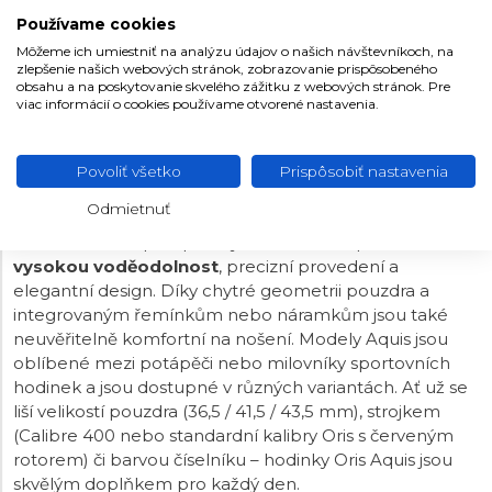
Oceľ
MATERIÁL REMIENKA
především strojku věří natolik, že u něj
poskytuje
Používame cookies
záruku taktéž ve výši 10 let!
Tento strojek s funkcí
Strieborná
FARBA REMIENKA
Môžeme ich umiestniť na analýzu údajov o našich návštevníkoch, na
hackingu
, který lze v případě potřeby natahovat i ručně
zlepšenie našich webových stránok, zobrazovanie prispôsobeného
Preklápacia
SPONA
pomocí signované šroubovací korunky. Vodotěsnost
obsahu a na poskytovanie skvelého zážitku z webových stránok. Pre
hodinek činí
30 ATM
a jsou tak vhodnou volbou pro
viac informácií o cookies používame otvorené nastavenia.
23 mm
ROZTEČ
šnorchlování a potápění.
Povoliť všetko
Prispôsobiť nastavenia
ORIS AQUIS
Odmietnuť
Modelová řada potápěčských hodinek Aquis nabízí
vysokou voděodolnost
, precizní provedení a
elegantní design. Díky chytré geometrii pouzdra a
integrovaným řemínkům nebo náramkům jsou také
neuvěřitelně komfortní na nošení. Modely Aquis jsou
oblíbené mezi potápěči nebo milovníky sportovních
hodinek a jsou dostupné v různých variantách. Ať už se
liší velikostí pouzdra (36,5 / 41,5 / 43,5 mm), strojkem
(Calibre 400 nebo standardní kalibry Oris s červeným
rotorem) či barvou číselníku – hodinky Oris Aquis jsou
skvělým doplňkem pro každý den.