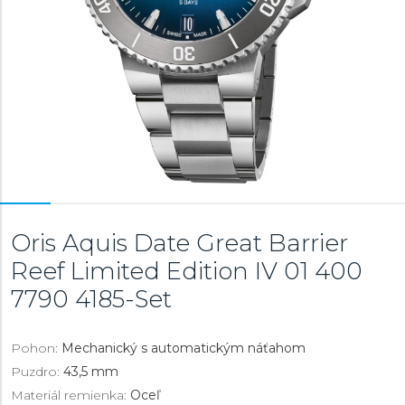
Oris Aquis Date Great Barrier
Reef Limited Edition IV
01 400
7790 4185-Set
Pohon:
Mechanický s automatickým náťahom
Puzdro:
43,5 mm
Materiál remienka:
Oceľ