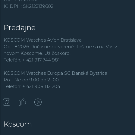
komfortom. Spoločenské a elegantné hodinky značka
IČ DPH: SK2122139602
ponúka v kolekciách
Artelier
a
Rectangular
.
Predajne
KOSCOM Watches Avion Bratislava
Od 1.8.2026 Dočasne zatvorené. Tešíme sa na Vás v
novom Koscome. Už čoskoro.
Telefón: + 421 917 744 981
KOSCOM Watches Europa SC Banská Bystrica
Po - Ne od 9:00 do 21:00
Telefón: + 421 908 112 204
Koscom