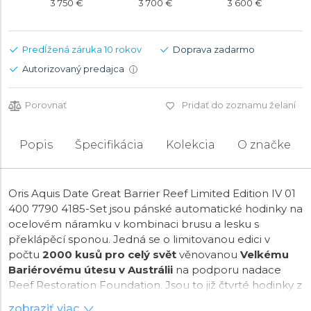
3 750 €
3 700 €
3 600 €
Predĺžená záruka 10 rokov
Doprava zadarmo
Autorizovaný predajca
i
Porovnať
Pridať do zoznamu želaní
Popis
Špecifikácia
Kolekcia
O značke
Oris Aquis Date Great Barrier Reef Limited Edition IV 01
400 7790 4185-Set jsou pánské automatické hodinky na
ocelovém náramku v kombinaci brusu a lesku s
překlápěcí sponou. Jedná se o limitovanou edici v
počtu
2000 kusů pro celý svět
věnovanou
Velkému
Bariérovému útesu v Austrálii
na podporu nadace
Reef Restoration Foundation. Jsou to již čtvrté hodinky z
limitované série Great Barrier Reef. Tyto hodinky jsou
zobraziť viac