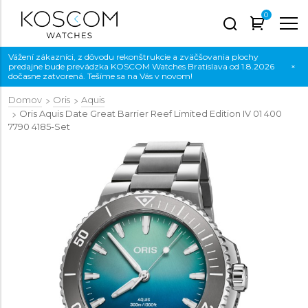
0
Vážení zákazníci, z dôvodu rekonštrukcie a zväčšovania plochy
predajne bude prevádzka KOSCOM Watches Bratislava od 1.8.2026
×
dočasne zatvorená. Tešíme sa na Vás v novom!
Domov
Oris
Aquis
Oris Aquis Date Great Barrier Reef Limited Edition IV
01 400
7790 4185-Set