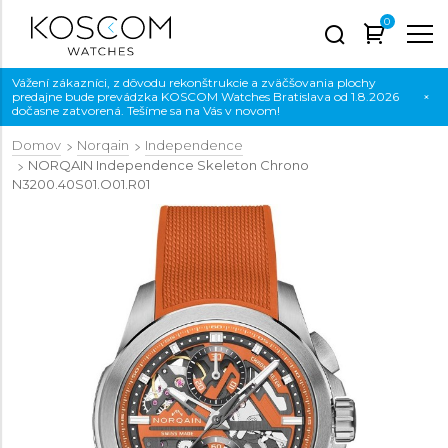
0
Vážení zákazníci, z dôvodu rekonštrukcie a zväčšovania plochy
predajne bude prevádzka KOSCOM Watches Bratislava od 1.8.2026
×
dočasne zatvorená. Tešíme sa na Vás v novom!
Domov
Norqain
Independence
NORQAIN Independence Skeleton Chrono
N3200.40S01.O01.R01