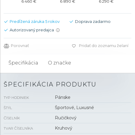
6 460 €
6 890 €
6 290 €
Predĺžená záruka 5 rokov
Doprava zadarmo
Autorizovaný predajca
i
Porovnať
Pridať do zoznamu želaní
Špecifikácia
O značke
ŠPECIFIKÁCIA PRODUKTU
Pánske
TYP HODINIEK
Športové, Luxusné
ŠTÝL
Ručičkový
ČÍSELNÍK
Kruhový
TVAR ČÍSELNÍKA