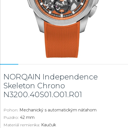
NORQAIN Independence
Skeleton Chrono
N3200.40S01.O01.R01
Pohon:
Mechanický s automatickým náťahom
Puzdro:
42 mm
Materiál remienka:
Kaučuk