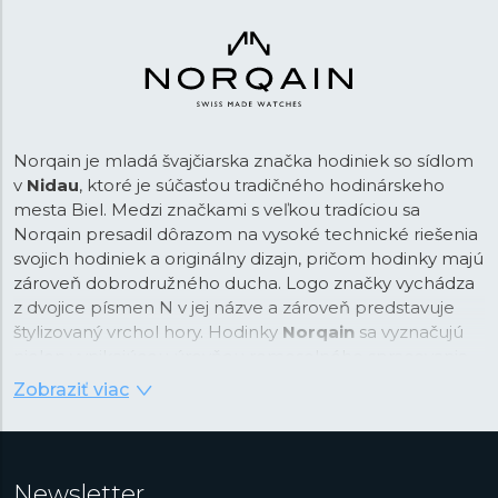
Norqain je mladá švajčiarska značka hodiniek so sídlom
v
Nidau
, ktoré je súčasťou tradičného hodinárskeho
mesta Biel. Medzi značkami s veľkou tradíciou sa
Norqain presadil dôrazom na vysoké technické riešenia
svojich hodiniek a originálny dizajn, pričom hodinky majú
zároveň dobrodružného ducha. Logo značky vychádza
z dvojice písmen N v jej názve a zároveň predstavuje
štylizovaný vrchol hory. Hodinky
Norqain
sa vyznačujú
nielen vynikajúcou úrovňou remeselného spracovania,
ale aj často netradičným použitím materiálov a zákazník
Zobraziť viac
od ich značky dostáva nadštandardný pomer ceny a
kvality.
Spoločnosť to dosahuje v podstate preto, že ide o malú
Newsletter
firmu, ktorá sa pýši tým, že je v podstate rodinným