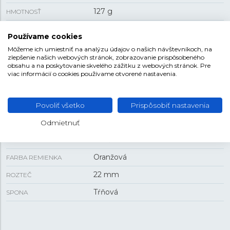
127 g
HMOTNOSŤ
Používame cookies
VEĽKOSŤ
Môžeme ich umiestniť na analýzu údajov o našich návštevníkoch, na
zlepšenie našich webových stránok, zobrazovanie prispôsobeného
obsahu a na poskytovanie skvelého zážitku z webových stránok. Pre
13,9 mm
HRÚBKA
viac informácií o cookies používame otvorené nastavenia.
42 mm
PUZDRO
Povoliť všetko
Prispôsobiť nastavenia
REMIENOK
Odmietnuť
Kaučuk
MATERIÁL REMIENKA
Oranžová
FARBA REMIENKA
22 mm
ROZTEČ
Tŕňová
SPONA