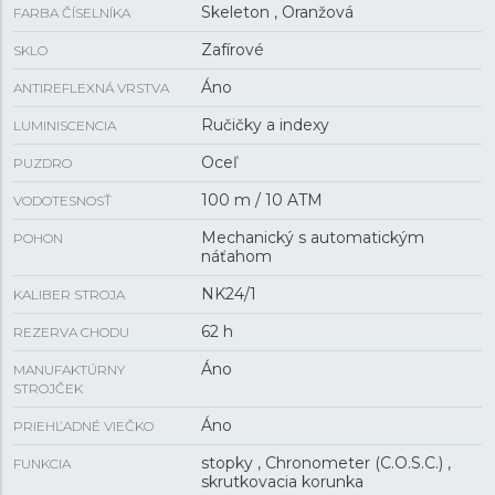
Skeleton , Oranžová
FARBA ČÍSELNÍKA
Zafírové
SKLO
Áno
ANTIREFLEXNÁ VRSTVA
Ručičky a indexy
LUMINISCENCIA
Oceľ
PUZDRO
100 m / 10 ATM
VODOTESNOSŤ
Mechanický s automatickým
POHON
náťahom
NK24/1
KALIBER STROJA
62 h
REZERVA CHODU
Áno
MANUFAKTÚRNY
STROJČEK
Áno
PRIEHĽADNÉ VIEČKO
stopky , Chronometer (C.O.S.C.) ,
FUNKCIA
skrutkovacia korunka