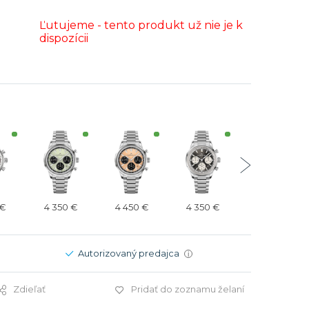
Modré
Modré
Ľutujeme - tento produkt už nie je k
er
er
Čierne
Čierne
dispozícii
ačky
načky
Zelené
Červené
Zelené
Perleťové
 €
4 350 €
4 450 €
4 350 €
4 350 €
Autorizovaný predajca
i
Zdieľať
Pridať do zoznamu želaní