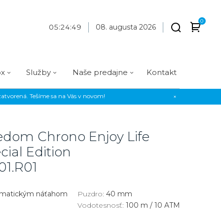
0
05
:
24
:
49
08. augusta 2026
ox
Služby
Naše predajne
Kontakt
atvorená. Tešíme sa na Vás v novom!
×
Praha
Prevedenie
Prevedenie
Osadenie
Materiál
Materiál
erky
Analógové
Analógové
Diamanty
Oceľ
Oceľ
dom Chrono Enjoy Life
EE
Digitálne
Digitálne
Kamienky
Titán
Titán
cial Edition
us Style
Okrúhle
Okrúhle
Keramika
Keramika
01.R01
us Silver
Hranaté
Hranaté
Karbón
Zlato
omatickým náťahom
Puzdro:
40 mm
Zlaté
Zlaté
Zlato
Vodotesnosť:
100 m / 10 ATM
Strieborné
Strieborné
Bronz