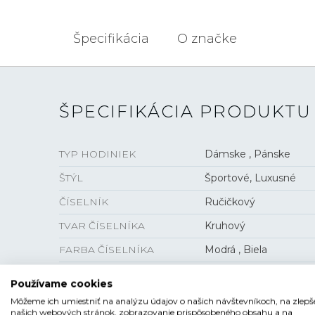
Špecifikácia
O značke
ŠPECIFIKÁCIA PRODUKTU
TYP HODINIEK
Dámske , Pánske
ŠTÝL
Športové, Luxusné
ČÍSELNÍK
Ručičkový
TVAR ČÍSELNÍKA
Kruhový
FARBA ČÍSELNÍKA
Modrá , Biela
SKLO
Zafírové
Používame cookies
ANTIREFLEXNÁ VRSTVA
Áno
Môžeme ich umiestniť na analýzu údajov o našich návštevníkoch, na zlepš
našich webových stránok, zobrazovanie prispôsobeného obsahu a na