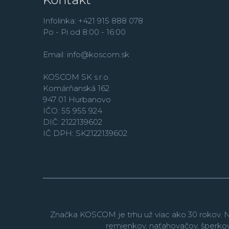
Infolinka: +421 915 888 078
Po - Pi od 8:00 - 16:00
Email:
info@koscom.sk
KOSCOM SK s.r.o.
Komárňanská 162
947 01 Hurbanovo
IČO: 55 955 924
DIČ: 2122139602
IČ DPH: SK2122139602
Značka KOSCOM je trhu už viac ako 30 rokov. N
remienkov, naťahovačov, šperko