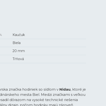
A
Kaučuk
Biela
20 mm
Tŕňová
arska značka hodiniek so sídlom v
Nidau
, ktoré je
dinárskeho mesta Biel. Medzi značkami s veľkou
esadil dôrazom na vysoké technické riešenia
inálny dizajn, pričom hodinky majú zároveň