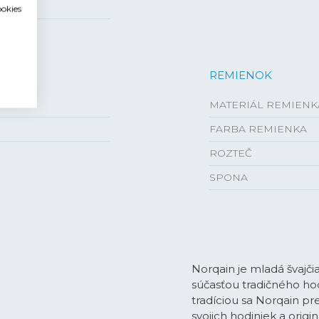
ookies
REMIENOK
MATERIÁL REMIENK
FARBA REMIENKA
ROZTEČ
SPONA
Norqain je mladá švajči
súčasťou tradičného ho
tradíciou sa Norqain pr
svojich hodiniek a orig