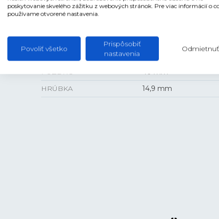
LUMINISCENCIA
Áno
poskytovanie skvelého zážitku z webových stránok. Pre viac informácií o c
používame otvorené nastavenia.
Prispôsobiť
Povoliť všetko
Odmietnuť
VEĽKOSŤ
nastavenia
PUZDRO
40 mm
HRÚBKA
14,9 mm