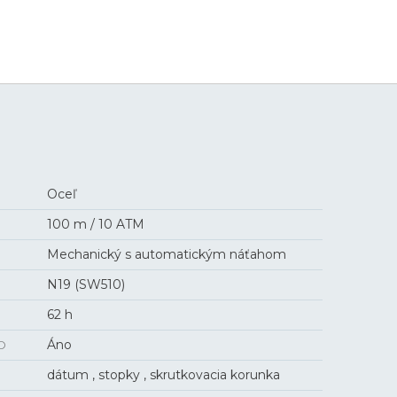
4 900 €
Oceľ
100 m / 10 ATM
Mechanický s automatickým náťahom
N19 (SW510)
62 h
O
Áno
dátum , stopky , skrutkovacia korunka