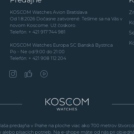
a spolupracuje s popre
KOSCOM Watches Avion Bratislava
aj tie najmenšie detaily
Z
Od 1.8.2026 Dočasne zatvorené. Tešíme sa na Vás v
spolupráci s dodávateľ
K
novom Koscome. Už čoskoro.
používa v mnohých svoj
Telefón: + 421 917 744 981
Kenissi
, značky založe
Se
Tudor a Norqain dodáva 
K
KOSCOM Watches Europa SC Banská Bystrica
Chanel, takže Norqain j
Po - Ne od 9:00 do 21:00
Kolekcia Norqain pozos
Telefón: + 421 908 112 204
Adventure
,
Freedom
ponúka športové mode
prináša hodinky inšpir
kladie dôraz na inováci
všetkých sérií je malá 
priestor na personalizác
aša predajňa v Prahe na ploche viac ako 700 metrov štvorco
v alebo písacích potrieb. Na e-shope máte od nás pri objed