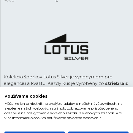
12
POČET
Kolekcia šperkov Lotus Silver je synonymom pre
eleganciu a kvalitu. Každý kus je vyrobený zo
striebra s
rýdzosťou 925/1000
, čo zaručuje nielen vysokú kvalitu,
ale aj antialergické vlastnosti. Dizajn šperkov je moderný
Používame cookies
a nadčasový, hodí sa pre akúkoľvek udalosť. Kolekcia
Môžeme ich umiestniť na analýzu údajov o našich návštevníkoch, na
zlepšenie našich webových stránok, zobrazovanie prispôsobeného
ponúka obľúbené motívy ako je strom života, srdce,
obsahu a na poskytovanie skvelého zážitku z webových stránok. Pre
štvorlístok, symbol nekonečna, lístočky, hviezdy či krížiky.
viac informácií o cookies používame otvorené nastavenia.
Šperky zdobia zirkóny rôznych farieb alebo napríklad
perly.