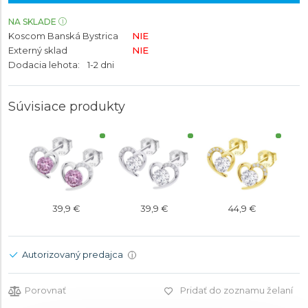
NA SKLADE
Koscom Banská Bystrica
NIE
Externý sklad
NIE
Dodacia lehota:
1-2 dni
Súvisiace produkty
39,9 €
39,9 €
44,9 €
Autorizovaný predajca
i
Porovnať
Pridať do zoznamu želaní