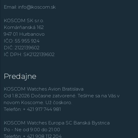
Email:
info@koscom.sk
KOSCOM SK s.r.o.
Komárňanská 162
947 01 Hurbanovo
IČO: 55 955 924
DIČ: 2122139602
IČ DPH: SK2122139602
Predajne
KOSCOM Watches Avion Bratislava
Od 1.8.2026 Dočasne zatvorené. Tešíme sa na Vás v
novom Koscome. Už čoskoro.
Telefón: + 421 917 744 981
KOSCOM Watches Europa SC Banská Bystrica
Po - Ne od 9:00 do 21:00
Telefón: + 421 908 112 204