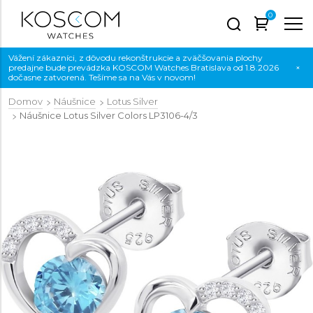
0
Vážení zákazníci, z dôvodu rekonštrukcie a zväčšovania plochy
predajne bude prevádzka KOSCOM Watches Bratislava od 1.8.2026
×
dočasne zatvorená. Tešíme sa na Vás v novom!
Domov
Náušnice
Lotus Silver
Náušnice Lotus Silver Colors
LP3106-4/3