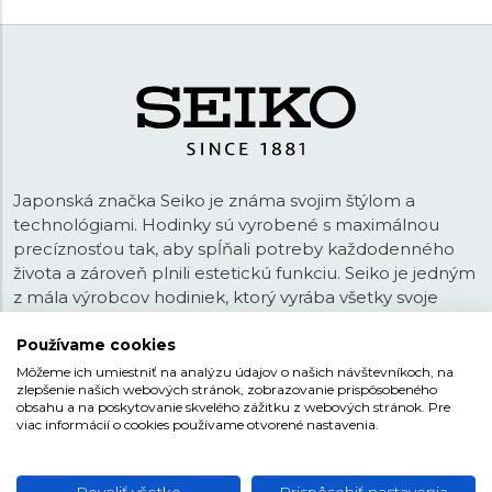
Japonská značka Seiko je známa svojim štýlom a
technológiami. Hodinky sú vyrobené s maximálnou
precíznosťou tak, aby spĺňali potreby každodenného
života a zároveň plnili estetickú funkciu. Seiko je jedným
z mála výrobcov hodiniek, ktorý vyrába všetky svoje
hodinky a komponenty
plne manufaktúrne
a teda bez
subdodávateľov. Okrem prepracovaných číselníkov,
Používame cookies
kvalitných strojčekov, puzdier a ďalších častí si Seiko vo
Môžeme ich umiestniť na analýzu údajov o našich návštevníkoch, na
zlepšenie našich webových stránok, zobrazovanie prispôsobeného
svojich továrňach vyrába napr. i mazivá používané v
obsahu a na poskytovanie skvelého zážitku z webových stránok. Pre
hodinkách alebo luminiscenčné nátery. Maximálna
viac informácií o cookies používame otvorené nastavenia.
Zobraziť viac
kvalita produktu a kontrola procesu výroby je teda
zaručená.
Povoliť všetko
Prispôsobiť nastavenia