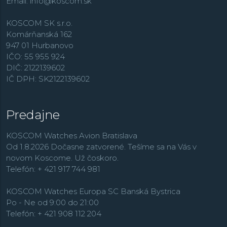
Hodinky Seiko sú dostupné v mnohých klasických aj
Email:
info@koscom.sk
nových dizajnoch a ľahko sa prispôsobia Vášmu
životnému štýlu. Značka Seiko vo svojom portfóliu
KOSCOM SK s.r.o.
ponúka športové a odolné modely z rady
Prospex
,
Komárňanská 162
elegantné a spoločenské
Presage
, luxusnú kolekciu
947 01 Hurbanovo
King Seiko
, GPS technológiu riadenú a solárne
IČO: 55 955 924
napájanú kolekciu
Astron
či populárnu radu
DIČ: 2122139602
automatických hodiniek
Seiko 5 Sports
alebo kolekciu
IČ DPH: SK2122139602
Solar
so solárnym napájaním.
Predajne
KOSCOM Watches Avion Bratislava
Od 1.8.2026 Dočasne zatvorené. Tešíme sa na Vás v
novom Koscome. Už čoskoro.
Telefón: + 421 917 744 981
KOSCOM Watches Europa SC Banská Bystrica
Po - Ne od 9:00 do 21:00
Telefón: + 421 908 112 204