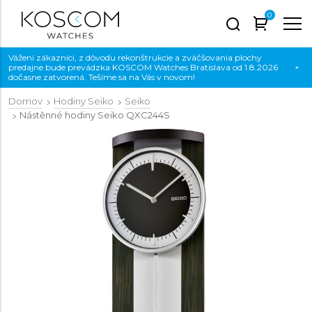
0
Vážení zákazníci, z dôvodu rekonštrukcie a zväčšovania plochy
predajne bude prevádzka KOSCOM Watches Bratislava od 1.8.2026
×
dočasne zatvorená. Tešíme sa na Vás v novom!
Domov
Hodiny Seiko
Seiko
Nástěnné hodiny Seiko
QXC244S