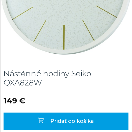
Nástěnné hodiny Seiko
QXA828W
149 €
Pridať do košíka