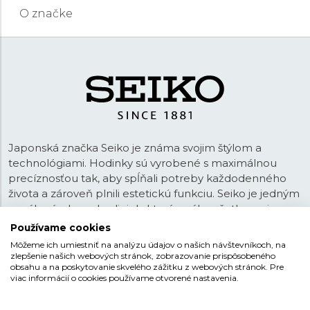
O značke
Japonská značka Seiko je známa svojim štýlom a
technológiami. Hodinky sú vyrobené s maximálnou
precíznosťou tak, aby spĺňali potreby každodenného
života a zároveň plnili estetickú funkciu. Seiko je jedným
z mála výrobcov hodiniek, ktorý vyrába všetky svoje
hodinky a komponenty
plne manufaktúrne
a teda bez
Používame cookies
subdodávateľov. Okrem prepracovaných číselníkov,
Môžeme ich umiestniť na analýzu údajov o našich návštevníkoch, na
kvalitných strojčekov, puzdier a ďalších častí si Seiko vo
zlepšenie našich webových stránok, zobrazovanie prispôsobeného
obsahu a na poskytovanie skvelého zážitku z webových stránok. Pre
svojich továrňach vyrába napr. i mazivá používané v
viac informácií o cookies používame otvorené nastavenia.
hodinkách alebo luminiscenčné nátery. Maximálna
Zobraziť viac
kvalita produktu a kontrola procesu výroby je teda