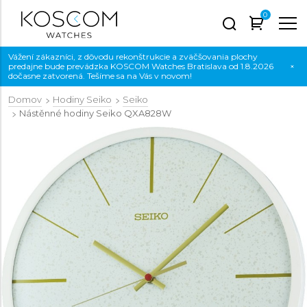
0
Vážení zákazníci, z dôvodu rekonštrukcie a zväčšovania plochy
predajne bude prevádzka KOSCOM Watches Bratislava od 1.8.2026
×
dočasne zatvorená. Tešíme sa na Vás v novom!
Domov
Hodiny Seiko
Seiko
Nástěnné hodiny Seiko
QXA828W