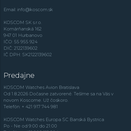
Hodinky Seiko sú dostupné v mnohých klasických aj
Email:
info@koscom.sk
nových dizajnoch a ľahko sa prispôsobia Vášmu
životnému štýlu. Značka Seiko vo svojom portfóliu
KOSCOM SK s.r.o.
ponúka športové a odolné modely z rady
Prospex
,
Komárňanská 162
elegantné a spoločenské
Presage
, luxusnú kolekciu
947 01 Hurbanovo
King Seiko
, GPS technológiu riadenú a solárne
IČO: 55 955 924
napájanú kolekciu
Astron
či populárnu radu
DIČ: 2122139602
automatických hodiniek
Seiko 5 Sports
alebo kolekciu
IČ DPH: SK2122139602
Solar
so solárnym napájaním.
Predajne
KOSCOM Watches Avion Bratislava
Od 1.8.2026 Dočasne zatvorené. Tešíme sa na Vás v
novom Koscome. Už čoskoro.
Telefón: + 421 917 744 981
KOSCOM Watches Europa SC Banská Bystrica
Po - Ne od 9:00 do 21:00