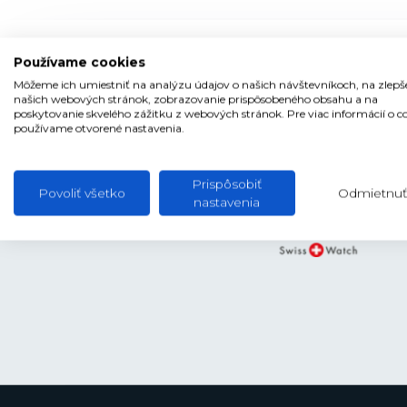
O značke
Používame cookies
Môžeme ich umiestniť na analýzu údajov o našich návštevníkoch, na zlepš
našich webových stránok, zobrazovanie prispôsobeného obsahu a na
poskytovanie skvelého zážitku z webových stránok. Pre viac informácií o c
používame otvorené nastavenia.
Prispôsobiť
Povoliť všetko
Odmietnuť
nastavenia