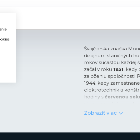
enie
ookies
Švajčiarska značka Mon
dizajnom staničných hod
rokov súčasťou každej š
začal v roku
1951
, kedy
založeniu spoločnosti. 
1944, kedy zamestnanec 
elektrotechnik a konštr
hodiny s
červenou sek
výpravkou slúžiacou k o
dostal v roku 1986 aj n
Zobraziť viac
náramkové hodinky inšp
K zaisteniu úplnej pres
synchronizácii každých 