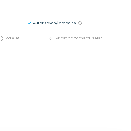
Modré
Modré
er
er
Čierne
Čierne
Autorizovaný predajca
i
ačky
načky
Zelené
Červené
Zelené
Zdieľať
Pridať do zoznamu želaní
Perleťové