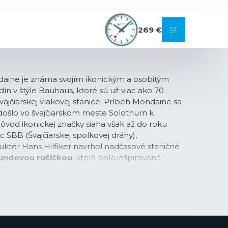
269 €
daine je známa svojím ikonickým a osobitým
ín v štýle Bauhaus, ktoré sú už viac ako 70
vajčiarskej vlakovej stanice. Príbeh Mondaine sa
 došlo vo švajčiarskom meste Solothurn k
Pôvod ikonickej značky siaha však až do roku
SBB (Švajčiarskej spolkovej dráhy),
uktér Hans Hilfiker navrhol nadčasové staničné
undovou ručičkou
, ktorá bola inšpirovaná
dbavovaniu vlakov. Tento ikonický dizajn sa
a zápästie, keď značka Mondaine uviedla prvé
irované oficiálnymi staničnými hodinami.
nosti staničných hodín dochádza k ich
60 sekúnd. Tá funguje tak, že červená ručička