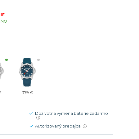
Modré
Modré
IE
er
er
Čierne
Čierne
ÁNO
ačky
načky
Zelené
Červené
Zelené
Perleťové
€
379 €
Doživotná výmena batérie zadarmo
i
Autorizovaný predajca
i