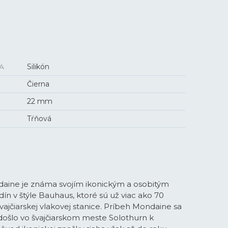
A
Silikón
Čierna
22 mm
Tŕňová
daine je známa svojím ikonickým a osobitým
ín v štýle Bauhaus, ktoré sú už viac ako 70
vajčiarskej vlakovej stanice. Príbeh Mondaine sa
 došlo vo švajčiarskom meste Solothurn k