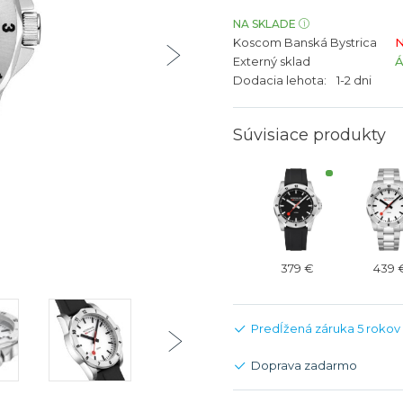
bíjateľný akumulátor
Batožina na odbavenie
Riadené GPS
Rado
Rado
NA SKLADE
Koscom Banská Bystrica
N
TAG Heu
TAG Heu
Externý sklad
Všetky zn
Všetky z
Dodacia lehota:
1-2 dni
Súvisiace produkty
379 €
439 
Predĺžená záruka 5 rokov
Doprava zadarmo