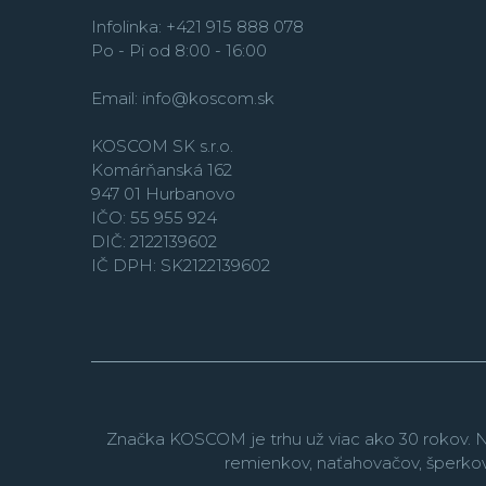
Infolinka: +421 915 888 078
Po - Pi od 8:00 - 16:00
Email:
info@koscom.sk
KOSCOM SK s.r.o.
Komárňanská 162
947 01 Hurbanovo
IČO: 55 955 924
DIČ: 2122139602
IČ DPH: SK2122139602
Značka KOSCOM je trhu už viac ako 30 rokov. N
remienkov, naťahovačov, šperko