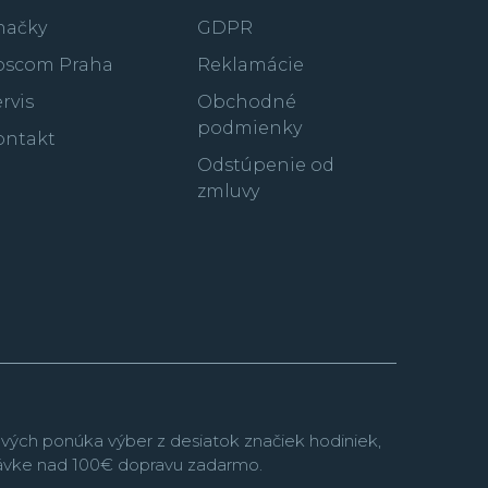
 sú na
100 % uhlíkovo neutrálne.
Značka
duce, Reuse a Recycle
načky
– teda redukovať,
GDPR
lovať. Nielen, že sú hodinky vyrábané s
oscom Praha
Reklamácie
e, ale ešte sa na ich výrobu používajú
ako napríklad vegánske pásky z recyklovaných
rvis
Obchodné
podmienky
ontakt
Odstúpenie od
zmluvy
vých ponúka výber z desiatok značiek hodiniek,
návke nad 100€ dopravu zadarmo.