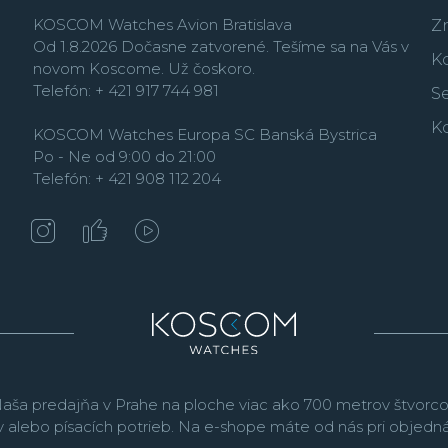
značiek na svete, ktoré
KOSCOM Watches Avion Bratislava
využíva pravidlá 3R –
Re
Z
Od 1.8.2026 Dočasne zatvorené. Tešíme sa na Vás v
opätovne využiť a recyk
K
novom Koscome. Už čoskoro.
pomocou zelenej energi
Telefón: + 421 917 744 981
udržateľné materiály, 
Se
materiálov.
K
KOSCOM Watches Europa SC Banská Bystrica
Po - Ne od 9:00 do 21:00
Telefón: + 421 908 112 204
aša predajňa v Prahe na ploche viac ako 700 metrov štvorco
v alebo písacích potrieb. Na e-shope máte od nás pri objed