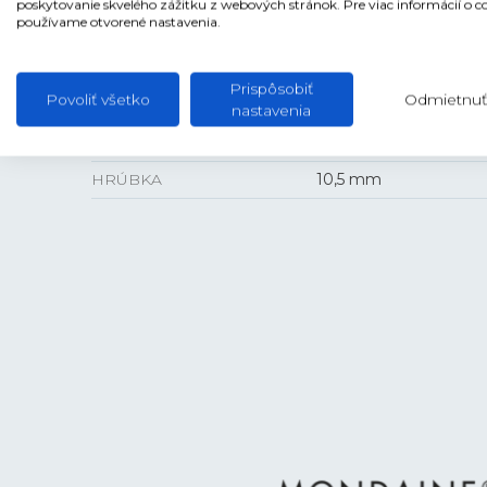
poskytovanie skvelého zážitku z webových stránok. Pre viac informácií o c
používame otvorené nastavenia.
Prispôsobiť
VEĽKOSŤ
Povoliť všetko
Odmietnuť
nastavenia
PUZDRO
42 mm
HRÚBKA
10,5 mm