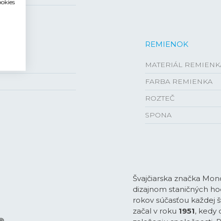
ookies
REMIENOK
MATERIÁL REMIENK
FARBA REMIENKA
ROZTEČ
SPONA
Švajčiarska značka Mon
dizajnom staničných hod
rokov súčasťou každej š
začal v roku
1951
, kedy