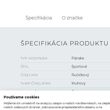
Špecifikácia
O značke
ŠPECIFIKÁCIA PRODUKTU
TYP HODINIEK
Pánske
ŠTÝL
Športové
ČÍSELNÍK
Ručičkový
TVAR ČÍSELNÍKA
Kruhový
FARBA ČÍSELNÍKA
Biela
Používame cookies
SKLO
Zafírové
Môžeme ich umiestniť na analýzu údajov o našich návštevníkoch, na zlepš
našich webových stránok, zobrazovanie prispôsobeného obsahu a na
ANTIREFLEXNÁ VRSTVA
Áno