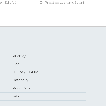
Zdieľať
Pridať do zoznamu želaní
379 €
Ručičky
Oceľ
100 m / 10 ATM
Batériový
Ronda 713
88 g