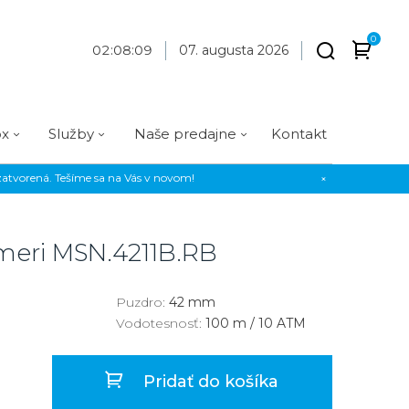
0
02
:
08
:
09
07. augusta 2026
ox
Služby
Naše predajne
Kontakt
atvorená. Tešíme sa na Vás v novom!
×
Praha
Prevedenie
Prevedenie
Osadenie
Materiál
Materiál
erky
Analógové
Analógové
Diamanty
Oceľ
Oceľ
meri
MSN.4211B.RB
EE
Digitálne
Digitálne
Kamienky
Titán
Titán
us Style
Okrúhle
Okrúhle
Keramika
Keramika
Puzdro:
42 mm
Vodotesnosť:
100 m / 10 ATM
us Silver
Hranaté
Hranaté
Karbón
Zlato
Zlaté
Zlaté
Zlato
Pridať do košíka
Strieborné
Strieborné
Bronz