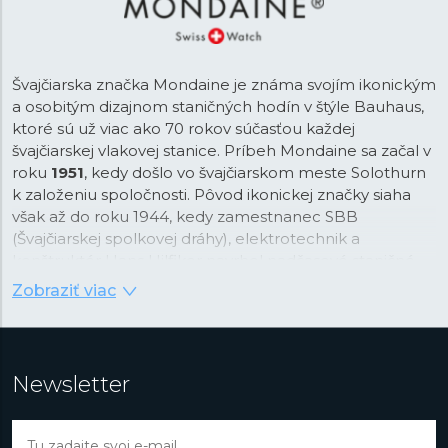
Švajčiarska značka Mondaine je známa svojím ikonickým
a osobitým dizajnom staničných hodín v štýle Bauhaus,
ktoré sú už viac ako 70 rokov súčasťou každej
švajčiarskej vlakovej stanice. Príbeh Mondaine sa začal v
roku
1951
, kedy došlo vo švajčiarskom meste Solothurn
k založeniu spoločnosti. Pôvod ikonickej značky siaha
však až do roku 1944, kedy zamestnanec SBB
(Švajčiarskej spolkovej dráhy), elektrotechnik a
konštruktér Hans Hilfiker navrhol nadčasové staničné
hodiny s
červenou sekundovou ručičkou
, ktorá bola
Zobraziť viac
inšpirovaná výpravkou slúžiacou k odbavovaniu vlakov.
Tento ikonický dizajn sa dostal v roku 1986 aj na
zápästie, keď značka Mondaine uviedla prvé náramkové
hodinky inšpirované oficiálnymi staničnými hodinami.
Newsletter
K zaisteniu úplnej presnosti staničných hodín dochádza
k ich synchronizácii každých 60 sekúnd. Tá funguje tak,