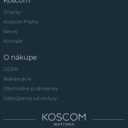
Koscom
Značky
Koscom Praha
Servis
Kontakt
O nákupe
GDPR
Reklamácie
Obchodné podmienky
Odstúpenie od zmluvy