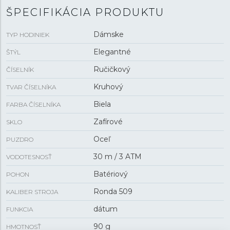
ŠPECIFIKÁCIA PRODUKTU
Dámske
TYP HODINIEK
Elegantné
ŠTÝL
Ručičkový
ČÍSELNÍK
Kruhový
TVAR ČÍSELNÍKA
Biela
FARBA ČÍSELNÍKA
Zafírové
SKLO
Oceľ
PUZDRO
30 m / 3 ATM
VODOTESNOSŤ
Batériový
POHON
Ronda 509
KALIBER STROJA
dátum
FUNKCIA
90 g
HMOTNOSŤ