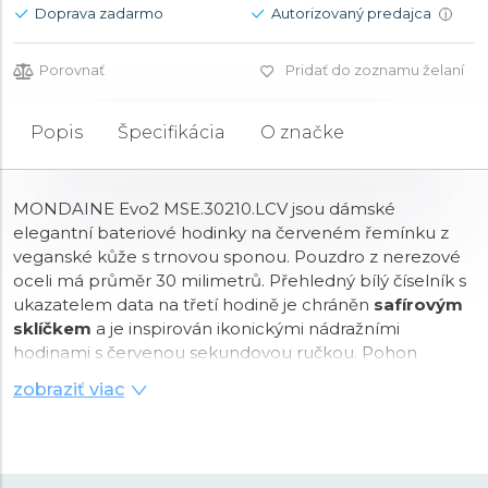
Doprava zadarmo
Autorizovaný predajca
i
Porovnať
Pridať do zoznamu želaní
Popis
Špecifikácia
O značke
MONDAINE Evo2 MSE.30210.LCV jsou dámské
elegantní bateriové hodinky na červeném řemínku z
veganské kůže s trnovou sponou. Pouzdro z nerezové
oceli má průměr 30 milimetrů. Přehledný bílý číselník s
ukazatelem data na třetí hodině je chráněn
safírovým
sklíčkem
a je inspirován ikonickými nádražními
hodinami s červenou sekundovou ručkou. Pohon
hodinek zajišťuje
quartzový strojek
Ronda 509. S
zobraziť viac
vodotěsností
3 ATM
jsou hodinky odolné proti dešti a při
mytí rukou.