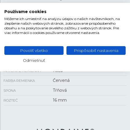
Používame cookies
VEĽKOSŤ
Môžeme ich umiestniť na analýzu údajov o našich návštevníkoch, na
zlepšenie našich webových stránok, zobrazovanie prispôsobeného
obsahu a na poskytovanie skvelého zážitku z webových stránok. Pre
9 mm
HRÚBKA
viac informácií o cookies používame otvorené nastavenia.
30 mm
PUZDRO
Povoliť všetko
Prispôsobiť nastavenia
REMIENOK
Odmietnuť
Koža
MATERIÁL REMIENKA
Červená
FARBA REMIENKA
Tŕňová
SPONA
16 mm
ROZTEČ