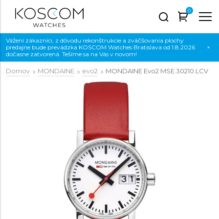
0
Vážení zákazníci, z dôvodu rekonštrukcie a zväčšovania plochy
predajne bude prevádzka KOSCOM Watches Bratislava od 1.8.2026
×
dočasne zatvorená. Tešíme sa na Vás v novom!
Domov
MONDAINE
evo2
MONDAINE Evo2
MSE.30210.LCV