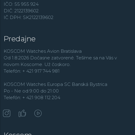
IČO: 55 955 924
DIČ: 2122139602
IČ DPH: SK2122139602
Predajne
KOSCOM Watches Avion Bratislava
Od 1.8.2026 Dočasne zatvorené. Tešíme sa na Vás v
novom Koscome. Už čoskoro.
Telefón: + 421 917 744 981
KOSCOM Watches Europa SC Banská Bystrica
Po - Ne od 9:00 do 21:00
Telefón: + 421 908 112 204