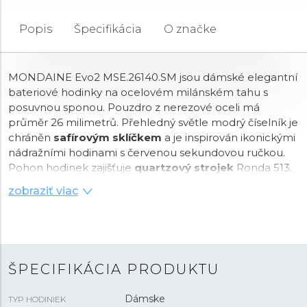
Popis
Špecifikácia
O značke
MONDAINE Evo2 MSE.26140.SM jsou dámské elegantní
bateriové hodinky na ocelovém milánském tahu s
posuvnou sponou. Pouzdro z nerezové oceli má
průměr 26 milimetrů. Přehledný světle modrý číselník je
chráněn
safírovým sklíčkem
a je inspirován ikonickými
nádražními hodinami s červenou sekundovou ručkou.
Pohon hodinek zajišťuje
quartzový strojek
Ronda 513.
S vodotěsností
3 ATM
jsou hodinky odolné proti dešti a
zobraziť viac
při mytí rukou.
ŠPECIFIKÁCIA PRODUKTU
Dámske
TYP HODINIEK