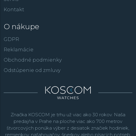
Kontakt
O nákupe
GDPR
Reklamácie
Obchodné podmienky
Odstúpenie od zmluvy
Značka KOSCOM je trhu už viac ako 30 rokov. Naša
predajňa v Prahe na ploche viac ako 700 metrov
štvorcových ponúka výber z desiatok značiek hodiniek,
remienkov, naťahovačov, šperkov alebo písacích potrieb.