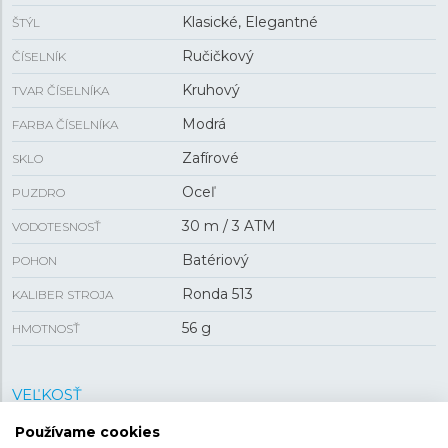
Klasické, Elegantné
ŠTÝL
Ručičkový
ČÍSELNÍK
Kruhový
TVAR ČÍSELNÍKA
Modrá
FARBA ČÍSELNÍKA
Zafírové
SKLO
Oceľ
PUZDRO
30 m / 3 ATM
VODOTESNOSŤ
Batériový
POHON
Ronda 513
KALIBER STROJA
56 g
HMOTNOSŤ
VEĽKOSŤ
Používame cookies
26 mm
PUZDRO