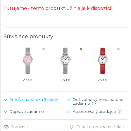
Ľutujeme - tento produkt už nie je k dispozícii
Súvisiace produkty
279 €
269 €
259 €
Predĺžená záruka 5 rokov
Doživotná výmena batérie
zadarmo
i
Doprava zadarmo
Autorizovaný predajca
i
Porovnať
Pridať do zoznamu želaní