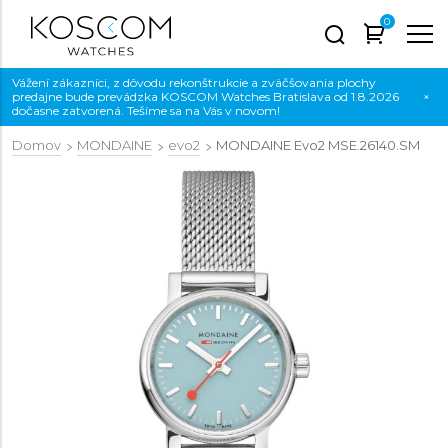
0
Vážení zákazníci, z dôvodu rekonštrukcie a zväčšovania plochy
predajne bude prevádzka KOSCOM Watches Bratislava od 1.8.2026
×
dočasne zatvorená. Tešíme sa na Vás v novom!
Domov
MONDAINE
evo2
MONDAINE Evo2
MSE.26140.SM