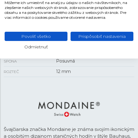
Môžeme ich umiestniť na analýzu údajov o našich návštevníkoch, na
7,5 mm
HRÚBKA
zlepšenie našich webových stránok, zobrazovanie prispôsobeného
obsahu a na poskytovanie skvelého zážitku z webových stránok. Pre
viac informácií o cookies používame otvorené nastavenia.
REMIENOK
Povoliť všetko
Prispôsobiť nastavenia
Oceľ
MATERIÁL REMIENKA
Odmietnuť
Strieborná
FARBA REMIENKA
Posuvná
SPONA
12 mm
ROZTEČ
Švajčiarska značka Mondaine je známa svojím ikonickým
a osobitým dizajnom staničných hodín v štýle Bauhaus,