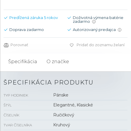
Predĺžená záruka 5 rokov
Doživotná výmena batérie
zadarmo
i
Doprava zadarmo
Autorizovaný predajca
i
Porovnať
Pridať do zoznamu želaní
Špecifikácia
O značke
ŠPECIFIKÁCIA PRODUKTU
Pánske
TYP HODINIEK
Elegantné, Klasické
ŠTÝL
Ručičkový
ČÍSELNÍK
Kruhový
TVAR ČÍSELNÍKA