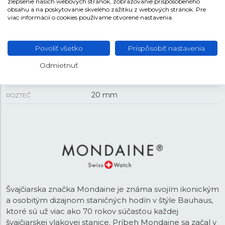
zlepšenie našich webových stránok, zobrazovanie prispôsobeného
obsahu a na poskytovanie skvelého zážitku z webových stránok. Pre
viac informácií o cookies používame otvorené nastavenia.
REMIENOK
Oceľ s povrchovou úpravou
MATERIÁL REMIENKA
Povoliť všetko
Prispôsobiť nastavenia
Čierna
FARBA REMIENKA
Odmietnuť
Posuvná
SPONA
20 mm
ROZTEČ
Švajčiarska značka Mondaine je známa svojím ikonickým
a osobitým dizajnom staničných hodín v štýle Bauhaus,
ktoré sú už viac ako 70 rokov súčasťou každej
švajčiarskej vlakovej stanice. Príbeh Mondaine sa začal v