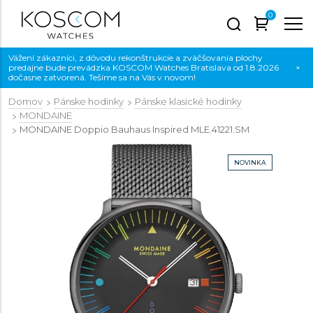
0
Vážení zákazníci, z dôvodu rekonštrukcie a zväčšovania plochy
predajne bude prevádzka KOSCOM Watches Bratislava od 1.8.2026
×
dočasne zatvorená. Tešíme sa na Vás v novom!
Domov
Pánske hodinky
Pánske klasické hodinky
MONDAINE
MONDAINE Doppio Bauhaus Inspired
MLE.41221.SM
NOVINKA