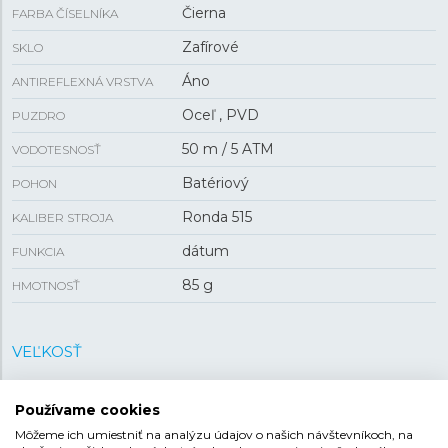
Čierna
FARBA ČÍSELNÍKA
Zafírové
SKLO
Áno
ANTIREFLEXNÁ VRSTVA
Oceľ , PVD
PUZDRO
50 m / 5 ATM
VODOTESNOSŤ
Batériový
POHON
Ronda 515
KALIBER STROJA
dátum
FUNKCIA
85 g
HMOTNOSŤ
VEĽKOSŤ
7,5 mm
HRÚBKA
Používame cookies
41 mm
PUZDRO
Môžeme ich umiestniť na analýzu údajov o našich návštevníkoch, na