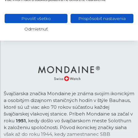
Oceľ
MATERIÁL REMIENKA
Strieborná
FARBA REMIENKA
Povoliť všetko
Prispôsobiť nastavenia
16 mm
ROZTEČ
Odmietnuť
Preklápacia
SPONA
Švajčiarska značka Mondaine je známa svojím ikonickým
a osobitým dizajnom staničných hodín v štýle Bauhaus,
ktoré sú už viac ako 70 rokov súčasťou každej
švajčiarskej vlakovej stanice. Príbeh Mondaine sa začal v
roku
1951
, kedy došlo vo švajčiarskom meste Solothurn
k založeniu spoločnosti. Pôvod ikonickej značky siaha
však až do roku 1944, kedy zamestnanec SBB