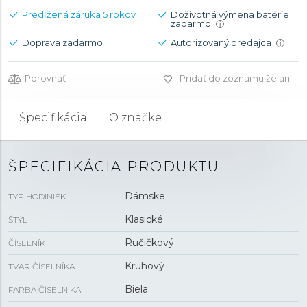
Predĺžená záruka 5 rokov
Doživotná výmena batérie
zadarmo
i
Doprava zadarmo
Autorizovaný predajca
i
Porovnať
Pridať do zoznamu želaní
Špecifikácia
O značke
ŠPECIFIKÁCIA PRODUKTU
Dámske
TYP HODINIEK
Klasické
ŠTÝL
Ručičkový
ČÍSELNÍK
Kruhový
TVAR ČÍSELNÍKA
Biela
FARBA ČÍSELNÍKA