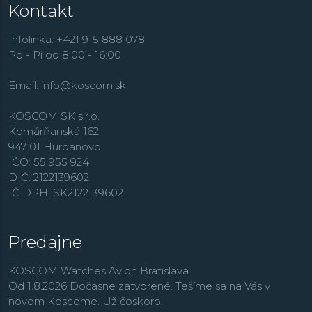
Kontakt
minimalistický dizajn a v neposlednom rade
udržateľnosť, ktorá je súčasťou DNA spoločnosti už viac
ako 50 rokov. Od roku 2020 je spoločnosť Mondaine
Infolinka: +421 915 888 078
jednou z prvých hodinárskych značiek na svete, ktoré sú
Po - Pi od 8:00 - 16:00
na
100 % uhlíkovo neutrálne.
Značka využíva pravidlá
3R –
Reduce, Reuse a Recycle
– teda redukovať,
Email:
info@koscom.sk
opätovne využiť a recyklovať. Nielen, že sú hodinky
vyrábané s pomocou zelenej energie, ale ešte sa na ich
KOSCOM SK s.r.o.
výrobu používajú udržateľné materiály, ako napríklad
Komárňanská 162
vegánske pásky z recyklovaných materiálov.
947 01 Hurbanovo
IČO: 55 955 924
DIČ: 2122139602
IČ DPH: SK2122139602
Predajne
KOSCOM Watches Avion Bratislava
Od 1.8.2026 Dočasne zatvorené. Tešíme sa na Vás v
novom Koscome. Už čoskoro.