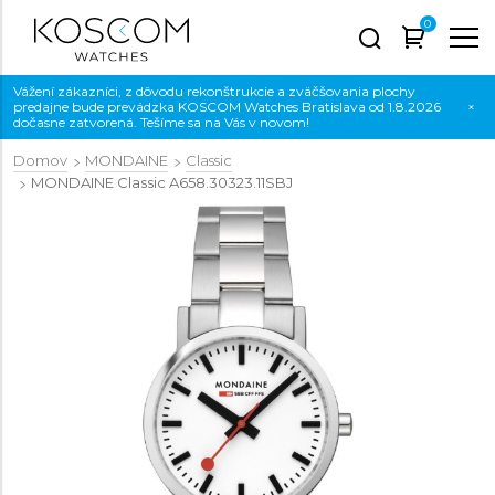
0
Vážení zákazníci, z dôvodu rekonštrukcie a zväčšovania plochy
predajne bude prevádzka KOSCOM Watches Bratislava od 1.8.2026
×
dočasne zatvorená. Tešíme sa na Vás v novom!
Domov
MONDAINE
Classic
MONDAINE Classic
A658.30323.11SBJ