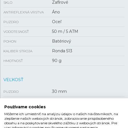
Zafírové
SKLO
Áno
ANTIREFLEXNÁ VRSTVA
Oceľ
PUZDRO
50 m / 5 ATM
VODOTESNOSŤ
Batériový
POHON
Ronda 513
KALIBER STROJA
90 g
HMOTNOSŤ
VEĽKOSŤ
30 mm
PUZDRO
7 mm
HRÚBKA
Používame cookies
Môžeme ich umiestniť na analýzu údajov o našich návštevníkoch, na
zlepšenie našich webových stránok, zobrazovanie prispôsobeného
REMIENOK
obsahu a na poskytovanie skvelého zážitku z webových stránok. Pre
viac informácií o cookies používame otvorené nastavenia.